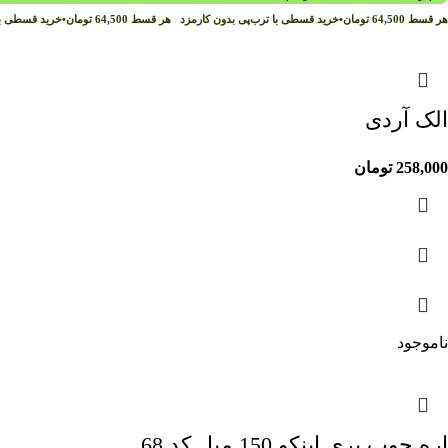
هر قسط
64,500
تومان
•
خرید قسطی با ترب‌پی بدون کارمزد
هر قسط
64,500
تومان
•
خرید قسطی با
الک آردی
258,000
تومان
ناموجود
اره چوب بری اینکو 150 میل کد 68