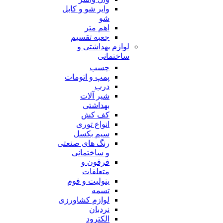
وایر شو و کابل
شو
اهم متر
جعبه تقسیم
لوازم بهداشتی و
ساختمانی
چسب
پمپ و اتومات
درب
شیر آلات
بهداشتی
کف کش
انواع توری
سیم بکسل
رنگ های صنعتی
و ساختمانی
فرقون و
متعلقات
ینولیت و فوم
تسمه
لوازم کشاورزی
نردبان
الکترود