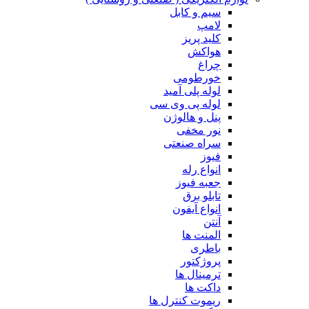
سیم و کابل
لامپ
کلید پریز
هواکش
چراغ
خورطومی
لوله پلی آمید
لوله پی وی سی
پنل و هالوژن
نور مخفی
سراه صنعتی
فیوز
انواع رله
جعبه فیوز
تابلو برق
انواع آیفون
آنتن
المنت ها
باطری
پروژکتور
ترمینال ها
داکت ها
ریموت کنترل ها