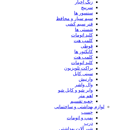
زنگ اخبار
سرپیچ
سنسور ها
سیم سیار و محافظ
فنر سیم کشی
شستی ها
کلید اتومات
کلمپ هت
قوطی
کانکتور ها
کلمپ هت
کلید اتومات
براکت تلویزیون
سینی کابل
وارنیش
وال واشر
وایر شو و کابل شو
اهم متر
جعبه تقسیم
لوازم بهداشتی و ساختمانی
چسب
پمپ و اتومات
درب
شیر آلات بهداشتی