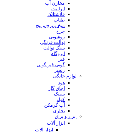
مخازن آب
ایرانیت
فلاشتانک
طناب
میخ و پرچ و پیچ
چرخ
روشویی
توالت فرنگی
سنگ توالت
ایزوگام
قیر
گونی قیر گونی
زنجیر
لوازم خانگی
هود
اجاق گاز
سینک
کولر
آب گرمکن
بخاری
ابزار و یراق
ابزار آلات
ابزار آلات