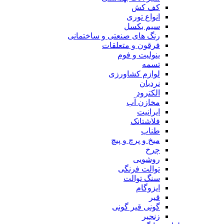
کف کش
انواع توری
سیم بکسل
رنگ های صنعتی و ساختمانی
فرقون و متعلقات
ینولیت و فوم
تسمه
لوازم کشاورزی
نردبان
الکترود
مخازن آب
ایرانیت
فلاشتانک
طناب
میخ و پرچ و پیچ
چرخ
روشویی
توالت فرنگی
سنگ توالت
ایزوگام
قیر
گونی قیر گونی
زنجیر