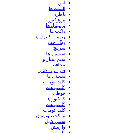
آنتن
المنت ها
باطری
پروژکتور
ترمینال ها
داکت ها
ریموت کنترل ها
زنگ اخبار
سرپیچ
سنسور ها
سیم سیار و
محافظ
فنر سیم کشی
شستی ها
کلید اتومات
کلمپ هت
قوطی
کانکتور ها
کلمپ هت
کلید اتومات
براکت تلویزیون
سینی کابل
وارنیش
وال واشر