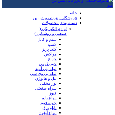
منو
خانه
فروشگاه اینترنتی پیش بین
دسته بندی محصولات
لوازم الکتریکی (
صنعتی و روشنایی )
سیم و کابل
لامپ
کلید پریز
هواکش
چراغ
خورطومی
لوله پلی آمید
لوله پی وی سی
پنل و هالوژن
نور مخفی
سراه صنعتی
فیوز
انواع رله
جعبه فیوز
تابلو برق
انواع آیفون