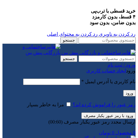
خرید قسطی با ترب‌پی
۴ قسط، بدون کارمزد
بدون ضامن، بدون سود
رد کردن به ناوبری
رد کردن به محتوای اصلی
جستجو
جستجو
ورود / ثبت نام
ورود
ایجاد حساب کاربری
الزامی
نام کاربری یا آدرس ایمیل
*
ورود
رمز عبور را فراموش کرده اید؟
مرا به خاطر بسپار
ورود با رمز عبور یکبار مصرف
ارسال مجدد رمز عبور یکبار مصرف
(00:
60
)
0
محصول
0
تومان