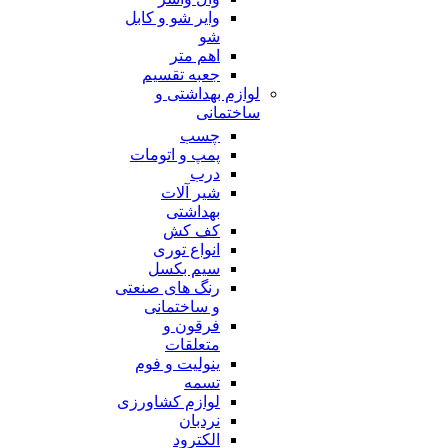
وایر شو و کابل
شو
اهم متر
جعبه تقسیم
لوازم بهداشتی و
ساختمانی
چسب
پمپ و اتومات
درب
شیر آلات
بهداشتی
کف کش
انواع توری
سیم بکسل
رنگ های صنعتی
و ساختمانی
فرقون و
متعلقات
ینولیت و فوم
تسمه
لوازم کشاورزی
نردبان
الکترود