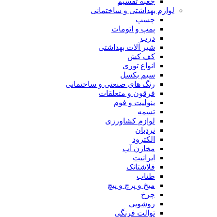
جعبه تقسیم
لوازم بهداشتی و ساختمانی
چسب
پمپ و اتومات
درب
شیر آلات بهداشتی
کف کش
انواع توری
سیم بکسل
رنگ های صنعتی و ساختمانی
فرقون و متعلقات
ینولیت و فوم
تسمه
لوازم کشاورزی
نردبان
الکترود
مخازن آب
ایرانیت
فلاشتانک
طناب
میخ و پرچ و پیچ
چرخ
روشویی
توالت فرنگی