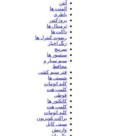
آنتن
المنت ها
باطری
پروژکتور
ترمینال ها
داکت ها
ریموت کنترل ها
زنگ اخبار
سرپیچ
سنسور ها
سیم سیار و
محافظ
فنر سیم کشی
شستی ها
کلید اتومات
کلمپ هت
قوطی
کانکتور ها
کلمپ هت
کلید اتومات
براکت تلویزیون
سینی کابل
وارنیش
وال واشر