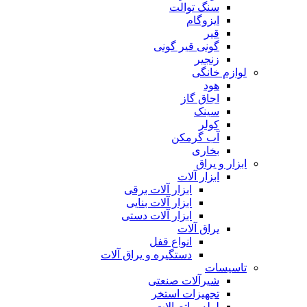
سنگ توالت
ایزوگام
قیر
گونی قیر گونی
زنجیر
لوازم خانگی
هود
اجاق گاز
سینک
کولر
آب گرمکن
بخاری
ابزار و یراق
ابزار آلات
ابزار آلات برقی
ابزار آلات بنایی
ابزار آلات دستی
یراق آلات
انواع قفل
دستگیره و یراق آلات
تاسیسات
شیرآلات صنعتی
تجهیزات استخر
لوله و اتصالات