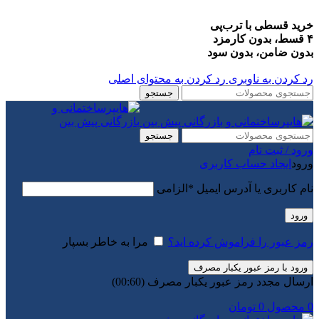
خرید قسطی با ترب‌پی
۴ قسط، بدون کارمزد
بدون ضامن، بدون سود
رد کردن به ناوبری
رد کردن به محتوای اصلی
جستجو
جستجو
ورود / ثبت نام
ورود
ایجاد حساب کاربری
نام کاربری یا آدرس ایمیل
*
الزامی
ورود
رمز عبور را فراموش کرده اید؟
مرا به خاطر بسپار
ورود با رمز عبور یکبار مصرف
ارسال مجدد رمز عبور یکبار مصرف
(00:
60
)
0
محصول
0
تومان