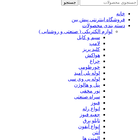
جستجو
خانه
فروشگاه اینترنتی پیش بین
دسته بندی محصولات
لوازم الکتریکی ( صنعتی و روشنایی )
سیم و کابل
لامپ
کلید پریز
هواکش
چراغ
خورطومی
لوله پلی آمید
لوله پی وی سی
پنل و هالوژن
نور مخفی
سراه صنعتی
فیوز
انواع رله
جعبه فیوز
تابلو برق
انواع آیفون
آنتن
المنت ها