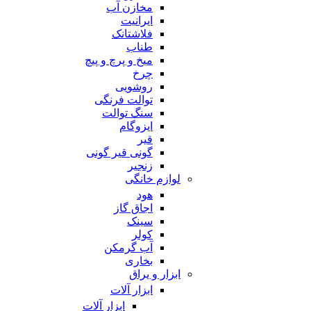
مخازن آب
ایرانیت
فلاشتانک
طناب
میخ و پرچ و پیچ
چرخ
روشویی
توالت فرنگی
سنگ توالت
ایزوگام
قیر
گونی قیر گونی
زنجیر
لوازم خانگی
هود
اجاق گاز
سینک
کولر
آب گرمکن
بخاری
ابزار و یراق
ابزار آلات
ابزار آلات