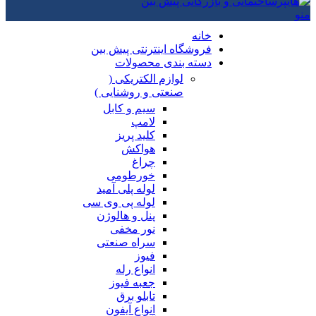
منو
خانه
فروشگاه اینترنتی پیش بین
دسته بندی محصولات
لوازم الکتریکی (
صنعتی و روشنایی )
سیم و کابل
لامپ
کلید پریز
هواکش
چراغ
خورطومی
لوله پلی آمید
لوله پی وی سی
پنل و هالوژن
نور مخفی
سراه صنعتی
فیوز
انواع رله
جعبه فیوز
تابلو برق
انواع آیفون