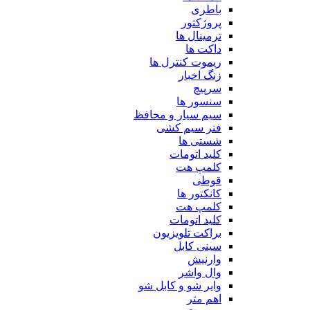
باطری
پروژکتور
ترمینال ها
داکت ها
ریموت کنترل ها
زنگ اخبار
سرپیچ
سنسور ها
سیم سیار و محافظ
فنر سیم کشی
شستی ها
کلید اتومات
کلمپ هت
قوطی
کانکتور ها
کلمپ هت
کلید اتومات
براکت تلویزیون
سینی کابل
وارنیش
وال واشر
وایر شو و کابل شو
اهم متر