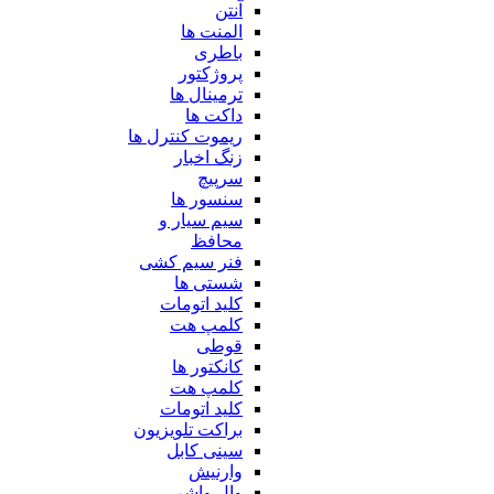
آنتن
المنت ها
باطری
پروژکتور
ترمینال ها
داکت ها
ریموت کنترل ها
زنگ اخبار
سرپیچ
سنسور ها
سیم سیار و
محافظ
فنر سیم کشی
شستی ها
کلید اتومات
کلمپ هت
قوطی
کانکتور ها
کلمپ هت
کلید اتومات
براکت تلویزیون
سینی کابل
وارنیش
وال واشر