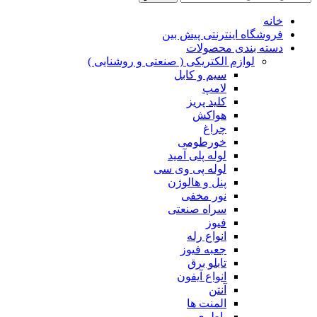
خانه
فروشگاه اینترنتی پیش بین
دسته بندی محصولات
لوازم الکتریکی ( صنعتی و روشنایی )
سیم و کابل
لامپ
کلید پریز
هواکش
چراغ
خورطومی
لوله پلی آمید
لوله پی وی سی
پنل و هالوژن
نور مخفی
سراه صنعتی
فیوز
انواع رله
جعبه فیوز
تابلو برق
انواع آیفون
آنتن
المنت ها
باطری