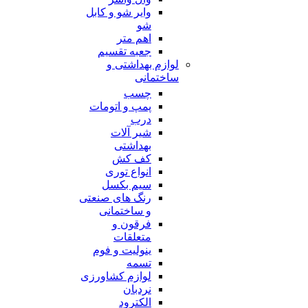
وایر شو و کابل
شو
اهم متر
جعبه تقسیم
لوازم بهداشتی و
ساختمانی
چسب
پمپ و اتومات
درب
شیر آلات
بهداشتی
کف کش
انواع توری
سیم بکسل
رنگ های صنعتی
و ساختمانی
فرقون و
متعلقات
ینولیت و فوم
تسمه
لوازم کشاورزی
نردبان
الکترود