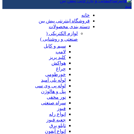
منو
خانه
فروشگاه اینترنتی پیش بین
دسته بندی محصولات
لوازم الکتریکی (
صنعتی و روشنایی )
سیم و کابل
لامپ
کلید پریز
هواکش
چراغ
خورطومی
لوله پلی آمید
لوله پی وی سی
پنل و هالوژن
نور مخفی
سراه صنعتی
فیوز
انواع رله
جعبه فیوز
تابلو برق
انواع آیفون