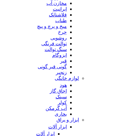
مخازن آب
ایرانیت
فلاشتانک
طناب
میخ و پرچ و پیچ
چرخ
روشویی
توالت فرنگی
سنگ توالت
ایزوگام
قیر
گونی قیر گونی
زنجیر
لوازم خانگی
هود
اجاق گاز
سینک
کولر
آب گرمکن
بخاری
ابزار و یراق
ابزار آلات
ابزار آلات