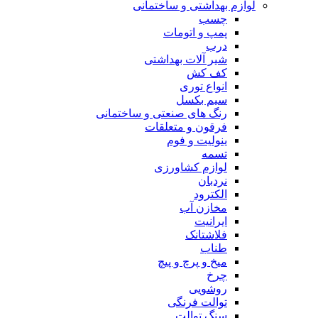
لوازم بهداشتی و ساختمانی
چسب
پمپ و اتومات
درب
شیر آلات بهداشتی
کف کش
انواع توری
سیم بکسل
رنگ های صنعتی و ساختمانی
فرقون و متعلقات
ینولیت و فوم
تسمه
لوازم کشاورزی
نردبان
الکترود
مخازن آب
ایرانیت
فلاشتانک
طناب
میخ و پرچ و پیچ
چرخ
روشویی
توالت فرنگی
سنگ توالت