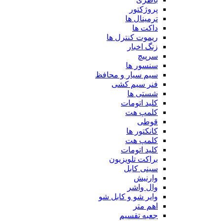
پروژکتور
ترمینال ها
داکت ها
ریموت کنترل ها
زنگ اخبار
سرپیچ
سنسور ها
سیم سیار و محافظ
فنر سیم کشی
شستی ها
کلید اتومات
کلمپ هت
قوطی
کانکتور ها
کلمپ هت
کلید اتومات
براکت تلویزیون
سینی کابل
وارنیش
وال واشر
وایر شو و کابل شو
اهم متر
جعبه تقسیم