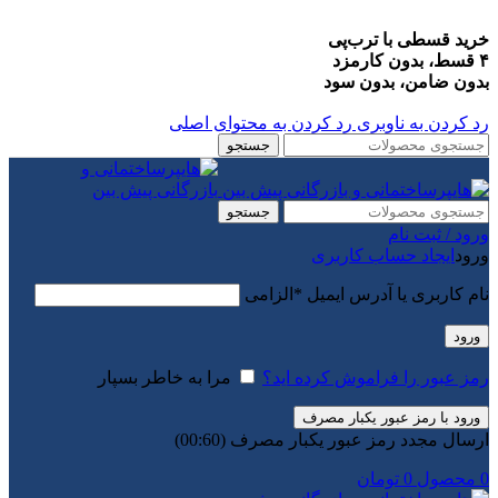
خرید قسطی با ترب‌پی
۴ قسط، بدون کارمزد
بدون ضامن، بدون سود
رد کردن به ناوبری
رد کردن به محتوای اصلی
جستجو
جستجو
ورود / ثبت نام
ورود
ایجاد حساب کاربری
نام کاربری یا آدرس ایمیل
*
الزامی
ورود
رمز عبور را فراموش کرده اید؟
مرا به خاطر بسپار
ورود با رمز عبور یکبار مصرف
ارسال مجدد رمز عبور یکبار مصرف
(00:
60
)
0
محصول
0
تومان