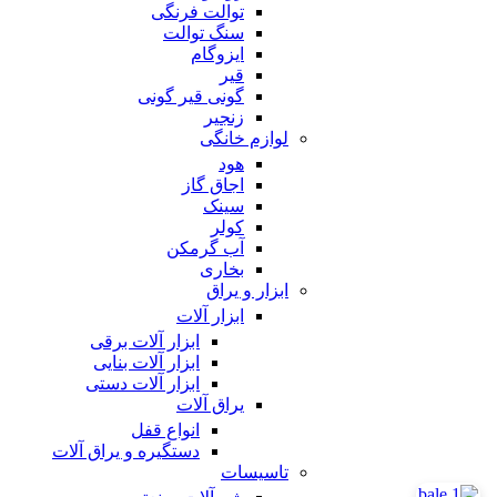
توالت فرنگی
سنگ توالت
ایزوگام
قیر
گونی قیر گونی
زنجیر
لوازم خانگی
هود
اجاق گاز
سینک
کولر
آب گرمکن
بخاری
ابزار و یراق
ابزار آلات
ابزار آلات برقی
ابزار آلات بنایی
ابزار آلات دستی
یراق آلات
انواع قفل
دستگیره و یراق آلات
تاسیسات