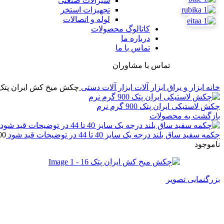
شیرآلات صنعتی
تجهیزات استخر
لوله و اتصالات
کاتالوگ محصولات
درباره ما
تماس با ما
تماس با مشاوران
خانه
ابزار و یراق
ابزار آلات
ابزار آلات دستی
چکش میخ کش ایران پتک 6
چکش لاستیکی ایران پتک 900 گرم نرم
بازگشت به محصولات
چکمه سفید ساق بلند درجه یک سایز 40 تا 44 در توضیحات قید شود
00
ناموجود
بزرگنمایی تصویر
چکش میخ کش ایران پتک 16