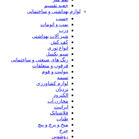
جعبه تقسیم
لوازم بهداشتی و ساختمانی
چسب
پمپ و اتومات
درب
شیر آلات بهداشتی
کف کش
انواع توری
سیم بکسل
رنگ های صنعتی و ساختمانی
فرقون و متعلقات
ینولیت و فوم
تسمه
لوازم کشاورزی
نردبان
الکترود
مخازن آب
ایرانیت
فلاشتانک
طناب
میخ و پرچ و پیچ
چرخ
روشویی