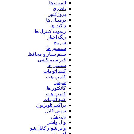
المنت ها
باطری
پروژکتور
ترمینال ها
داکت ها
ریموت کنترل ها
زنگ اخبار
سرپیچ
سنسور ها
سیم سیار و محافظ
فنر سیم کشی
شستی ها
کلید اتومات
کلمپ هت
قوطی
کانکتور ها
کلمپ هت
کلید اتومات
براکت تلویزیون
سینی کابل
وارنیش
وال واشر
وایر شو و کابل شو
اهم متر