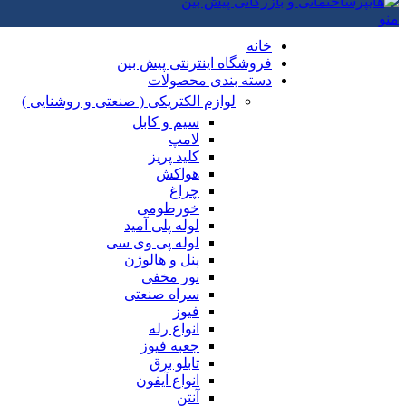
منو
خانه
فروشگاه اینترنتی پیش بین
دسته بندی محصولات
لوازم الکتریکی ( صنعتی و روشنایی )
سیم و کابل
لامپ
کلید پریز
هواکش
چراغ
خورطومی
لوله پلی آمید
لوله پی وی سی
پنل و هالوژن
نور مخفی
سراه صنعتی
فیوز
انواع رله
جعبه فیوز
تابلو برق
انواع آیفون
آنتن