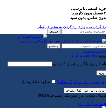
خرید قسطی با ترب‌پی
۴ قسط، بدون کارمزد
بدون ضامن، بدون سود
رد کردن به ناوبری
رد کردن به محتوای اصلی
جستجو
جستجو
ورود / ثبت نام
ورود
ایجاد حساب کاربری
نام کاربری یا آدرس ایمیل
*
الزامی
ورود
رمز عبور را فراموش کرده اید؟
مرا به خاطر بسپار
ورود با رمز عبور یکبار مصرف
ارسال مجدد رمز عبور یکبار مصرف
(00:
60
)
0
محصول
0
تومان