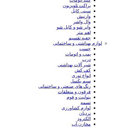
کلید اتومات
براکت تلویزیون
سینی کابل
وارنیش
وال واشر
وایر شو و کابل شو
اهم متر
جعبه تقسیم
لوازم بهداشتی و ساختمانی
چسب
پمپ و اتومات
درب
شیر آلات بهداشتی
کف کش
انواع توری
سیم بکسل
رنگ های صنعتی و ساختمانی
فرقون و متعلقات
ینولیت و فوم
تسمه
لوازم کشاورزی
نردبان
الکترود
مخازن آب