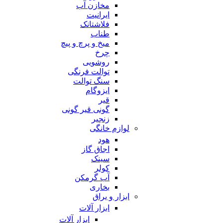
مخازن آب
ایرانیت
فلاشتانک
طناب
میخ و پرچ و پیچ
چرخ
روشویی
توالت فرنگی
سنگ توالت
ایزوگام
قیر
گونی قیر گونی
زنجیر
لوازم خانگی
هود
اجاق گاز
سینک
کولر
آب گرمکن
بخاری
ابزار و یراق
ابزار آلات
ابزار آلات