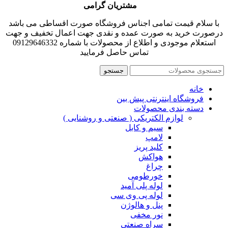
مشتریان گرامی
با سلام قیمت تمامی اجناس فروشگاه صورت اقساطی می باشد
درصورت خرید به صورت عمده و نقدی جهت اعمال تخفیف و جهت
استعلام موجودی و اطلاع از محصولات با شماره 09129646332
تماس حاصل فرمایید
جستجو
خانه
فروشگاه اینترنتی پیش بین
دسته بندی محصولات
لوازم الکتریکی ( صنعتی و روشنایی )
سیم و کابل
لامپ
کلید پریز
هواکش
چراغ
خورطومی
لوله پلی آمید
لوله پی وی سی
پنل و هالوژن
نور مخفی
سراه صنعتی