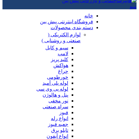
منو
خانه
فروشگاه اینترنتی پیش بین
دسته بندی محصولات
لوازم الکتریکی (
صنعتی و روشنایی )
سیم و کابل
لامپ
کلید پریز
هواکش
چراغ
خورطومی
لوله پلی آمید
لوله پی وی سی
پنل و هالوژن
نور مخفی
سراه صنعتی
فیوز
انواع رله
جعبه فیوز
تابلو برق
انواع آیفون