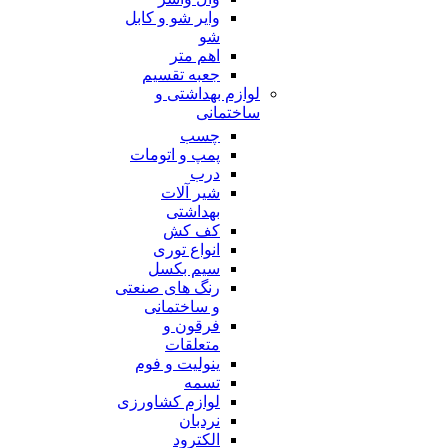
وایر شو و کابل
شو
اهم متر
جعبه تقسیم
لوازم بهداشتی و
ساختمانی
چسب
پمپ و اتومات
درب
شیر آلات
بهداشتی
کف کش
انواع توری
سیم بکسل
رنگ های صنعتی
و ساختمانی
فرقون و
متعلقات
ینولیت و فوم
تسمه
لوازم کشاورزی
نردبان
الکترود