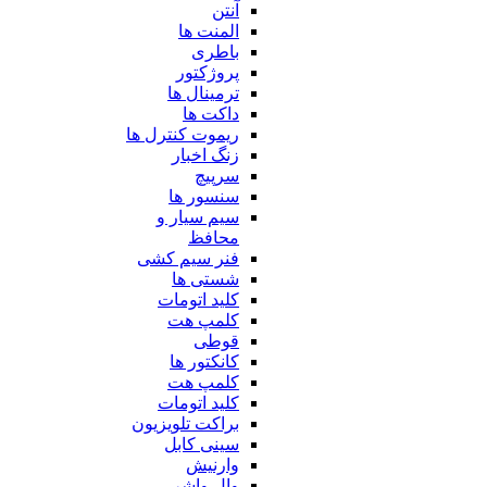
آنتن
المنت ها
باطری
پروژکتور
ترمینال ها
داکت ها
ریموت کنترل ها
زنگ اخبار
سرپیچ
سنسور ها
سیم سیار و
محافظ
فنر سیم کشی
شستی ها
کلید اتومات
کلمپ هت
قوطی
کانکتور ها
کلمپ هت
کلید اتومات
براکت تلویزیون
سینی کابل
وارنیش
وال واشر