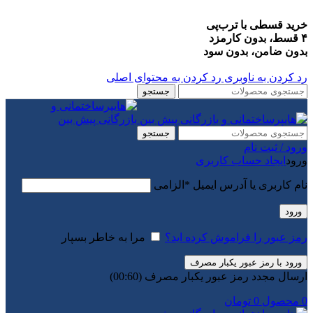
خرید قسطی با ترب‌پی
۴ قسط، بدون کارمزد
بدون ضامن، بدون سود
رد کردن به ناوبری
رد کردن به محتوای اصلی
جستجو
جستجو
ورود / ثبت نام
ورود
ایجاد حساب کاربری
نام کاربری یا آدرس ایمیل
*
الزامی
ورود
رمز عبور را فراموش کرده اید؟
مرا به خاطر بسپار
ورود با رمز عبور یکبار مصرف
ارسال مجدد رمز عبور یکبار مصرف
(00:
60
)
0
محصول
0
تومان