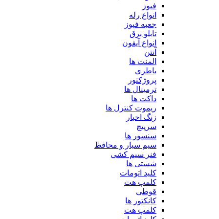
فیوز
انواع رله
جعبه فیوز
تابلو برق
انواع آیفون
آنتن
المنت ها
باطری
پروژکتور
ترمینال ها
داکت ها
ریموت کنترل ها
زنگ اخبار
سرپیچ
سنسور ها
سیم سیار و محافظ
فنر سیم کشی
شستی ها
کلید اتومات
کلمپ هت
قوطی
کانکتور ها
کلمپ هت