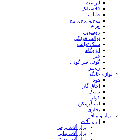
ایرانیت
فلاشتانک
طناب
میخ و پرچ و پیچ
چرخ
روشویی
توالت فرنگی
سنگ توالت
ایزوگام
قیر
گونی قیر گونی
زنجیر
لوازم خانگی
هود
اجاق گاز
سینک
کولر
آب گرمکن
بخاری
ابزار و یراق
ابزار آلات
ابزار آلات برقی
ابزار آلات بنایی
ابزار آلات دستی