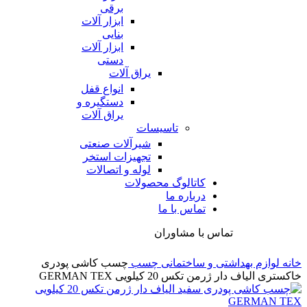
برقی
ابزار آلات
بنایی
ابزار آلات
دستی
یراق آلات
انواع قفل
دستگیره و
یراق آلات
تاسیسات
شیرآلات صنعتی
تجهیزات استخر
لوله و اتصالات
کاتالوگ محصولات
درباره ما
تماس با ما
تماس با مشاوران
خانه
لوازم بهداشتی و ساختمانی
چسب
چسب کاشی پودری
خاکستری الیاف دار ژرمن تکس 20 کیلویی GERMAN TEX