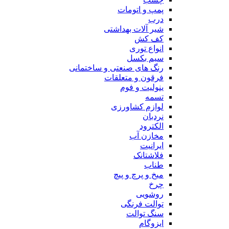
پمپ و اتومات
درب
شیر آلات بهداشتی
کف کش
انواع توری
سیم بکسل
رنگ های صنعتی و ساختمانی
فرقون و متعلقات
ینولیت و فوم
تسمه
لوازم کشاورزی
نردبان
الکترود
مخازن آب
ایرانیت
فلاشتانک
طناب
میخ و پرچ و پیچ
چرخ
روشویی
توالت فرنگی
سنگ توالت
ایزوگام