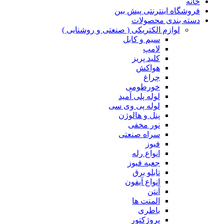
خانه
فروشگاه اینترنتی پیش بین
دسته بندی محصولات
لوازم الکتریکی ( صنعتی و روشنایی )
سیم و کابل
لامپ
کلید پریز
هواکش
چراغ
خورطومی
لوله پلی آمید
لوله پی وی سی
پنل و هالوژن
نور مخفی
سراه صنعتی
فیوز
انواع رله
جعبه فیوز
تابلو برق
انواع آیفون
آنتن
المنت ها
باطری
پروژکتور