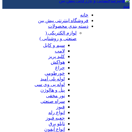
منو
خانه
فروشگاه اینترنتی پیش بین
دسته بندی محصولات
لوازم الکتریکی (
صنعتی و روشنایی )
سیم و کابل
لامپ
کلید پریز
هواکش
چراغ
خورطومی
لوله پلی آمید
لوله پی وی سی
پنل و هالوژن
نور مخفی
سراه صنعتی
فیوز
انواع رله
جعبه فیوز
تابلو برق
انواع آیفون