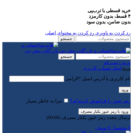
خرید قسطی با ترب‌پی
۴ قسط، بدون کارمزد
بدون ضامن، بدون سود
رد کردن به ناوبری
رد کردن به محتوای اصلی
جستجو
جستجو
ورود / ثبت نام
ورود
ایجاد حساب کاربری
نام کاربری یا آدرس ایمیل
*
الزامی
ورود
رمز عبور را فراموش کرده اید؟
مرا به خاطر بسپار
ورود با رمز عبور یکبار مصرف
ارسال مجدد رمز عبور یکبار مصرف
(00:
60
)
0
محصول
0
تومان