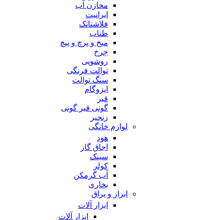
مخازن آب
ایرانیت
فلاشتانک
طناب
میخ و پرچ و پیچ
چرخ
روشویی
توالت فرنگی
سنگ توالت
ایزوگام
قیر
گونی قیر گونی
زنجیر
لوازم خانگی
هود
اجاق گاز
سینک
کولر
آب گرمکن
بخاری
ابزار و یراق
ابزار آلات
ابزار آلات