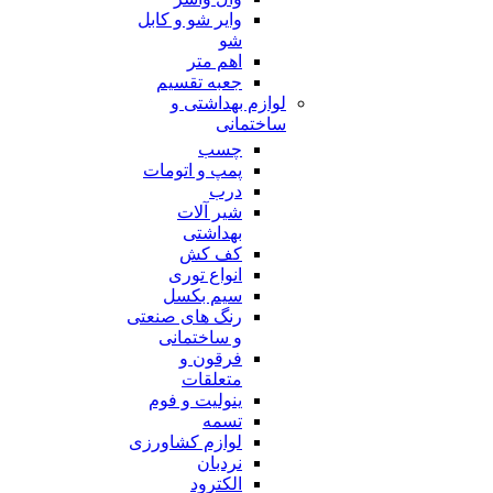
وایر شو و کابل
شو
اهم متر
جعبه تقسیم
لوازم بهداشتی و
ساختمانی
چسب
پمپ و اتومات
درب
شیر آلات
بهداشتی
کف کش
انواع توری
سیم بکسل
رنگ های صنعتی
و ساختمانی
فرقون و
متعلقات
ینولیت و فوم
تسمه
لوازم کشاورزی
نردبان
الکترود