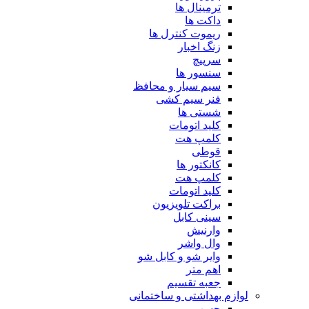
ترمینال ها
داکت ها
ریموت کنترل ها
زنگ اخبار
سرپیچ
سنسور ها
سیم سیار و محافظ
فنر سیم کشی
شستی ها
کلید اتومات
کلمپ هت
قوطی
کانکتور ها
کلمپ هت
کلید اتومات
براکت تلویزیون
سینی کابل
وارنیش
وال واشر
وایر شو و کابل شو
اهم متر
جعبه تقسیم
لوازم بهداشتی و ساختمانی
چسب