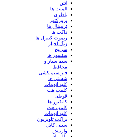
آنتن
المنت ها
باطری
پروژکتور
ترمینال ها
داکت ها
ریموت کنترل ها
زنگ اخبار
سرپیچ
سنسور ها
سیم سیار و
محافظ
فنر سیم کشی
شستی ها
کلید اتومات
کلمپ هت
قوطی
کانکتور ها
کلمپ هت
کلید اتومات
براکت تلویزیون
سینی کابل
وارنیش
وال واشر