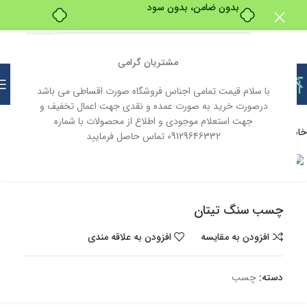
بدون ضامن، بدون سود
مشتریان گرامی
با سلام قیمت تمامی اجناس فروشگاه صورت اقساطی می باشد
درصورت خرید به صورت عمده و نقدی جهت اعمال تخفیف و
جهت استعلام موجودی و اطلاع از محصولات با شماره
خانه
لوازم بهداشتی و ساختمانی
چسب
09129646332 تماس حاصل فرمایید
بزرگنمایی تصویر
ناموجود
چسب سنگ تیتان
افزودن به مقایسه
افزودن به علاقه مندی
دسته:
چسب