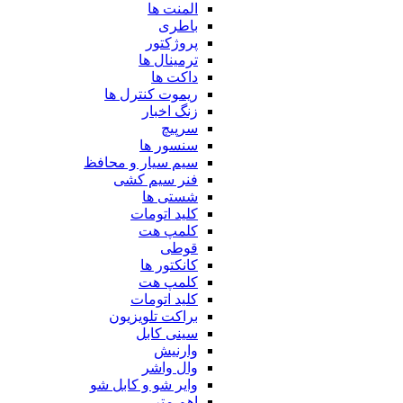
المنت ها
باطری
پروژکتور
ترمینال ها
داکت ها
ریموت کنترل ها
زنگ اخبار
سرپیچ
سنسور ها
سیم سیار و محافظ
فنر سیم کشی
شستی ها
کلید اتومات
کلمپ هت
قوطی
کانکتور ها
کلمپ هت
کلید اتومات
براکت تلویزیون
سینی کابل
وارنیش
وال واشر
وایر شو و کابل شو
اهم متر