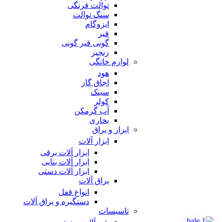
توالت فرنگی
سنگ توالت
ایزوگام
قیر
گونی قیر گونی
زنجیر
لوازم خانگی
هود
اجاق گاز
سینک
کولر
آب گرمکن
بخاری
ابزار و یراق
ابزار آلات
ابزار آلات برقی
ابزار آلات بنایی
ابزار آلات دستی
یراق آلات
انواع قفل
دستگیره و یراق آلات
تاسیسات