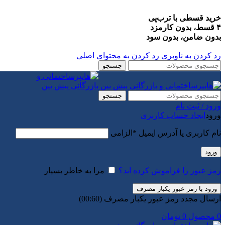
خرید قسطی با ترب‌پی
۴ قسط، بدون کارمزد
بدون ضامن، بدون سود
رد کردن به ناوبری
رد کردن به محتوای اصلی
جستجو
جستجو
ورود / ثبت نام
ورود
ایجاد حساب کاربری
نام کاربری یا آدرس ایمیل
*
الزامی
ورود
رمز عبور را فراموش کرده اید؟
مرا به خاطر بسپار
ورود با رمز عبور یکبار مصرف
ارسال مجدد رمز عبور یکبار مصرف
(00:
60
)
0
محصول
0
تومان