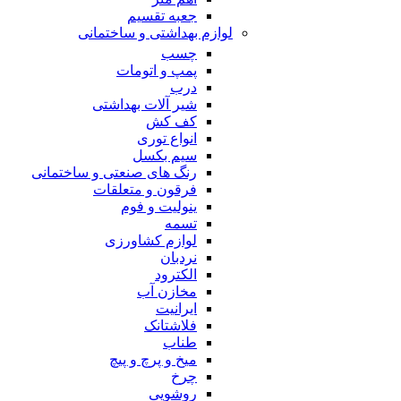
جعبه تقسیم
لوازم بهداشتی و ساختمانی
چسب
پمپ و اتومات
درب
شیر آلات بهداشتی
کف کش
انواع توری
سیم بکسل
رنگ های صنعتی و ساختمانی
فرقون و متعلقات
ینولیت و فوم
تسمه
لوازم کشاورزی
نردبان
الکترود
مخازن آب
ایرانیت
فلاشتانک
طناب
میخ و پرچ و پیچ
چرخ
روشویی