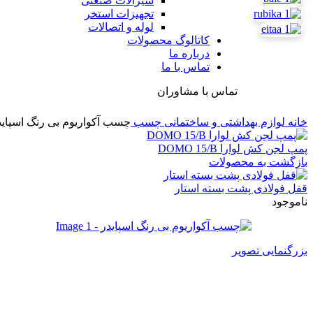
شیرآلات صنعتی
تجهیزات استخر
لوله و اتصالات
کاتالوگ محصولات
درباره ما
تماس با ما
تماس با مشاوران
خانه
لوازم بهداشتی و ساختمانی
چسب
چسب آکواریوم بی رنگ اسپاید
پمپ لجن کش لوارا DOMO 15/B
بازگشت به محصولات
قفل فولادی پشت بسته استار
ناموجود
بزرگنمایی تصویر
چسب آکواریوم بی رنگ اسپایدر