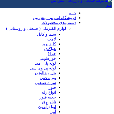
منو
خانه
فروشگاه اینترنتی پیش بین
دسته بندی محصولات
لوازم الکتریکی ( صنعتی و روشنایی )
سیم و کابل
لامپ
کلید پریز
هواکش
چراغ
خورطومی
لوله پلی آمید
لوله پی وی سی
پنل و هالوژن
نور مخفی
سراه صنعتی
فیوز
انواع رله
جعبه فیوز
تابلو برق
انواع آیفون
آنتن