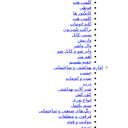
کلمپ هت
قوطی
کانکتور ها
کلمپ هت
کلید اتومات
براکت تلویزیون
سینی کابل
وارنیش
وال واشر
وایر شو و کابل شو
اهم متر
جعبه تقسیم
لوازم بهداشتی و ساختمانی
چسب
پمپ و اتومات
درب
شیر آلات بهداشتی
کف کش
انواع توری
سیم بکسل
رنگ های صنعتی و ساختمانی
فرقون و متعلقات
ینولیت و فوم
تسمه