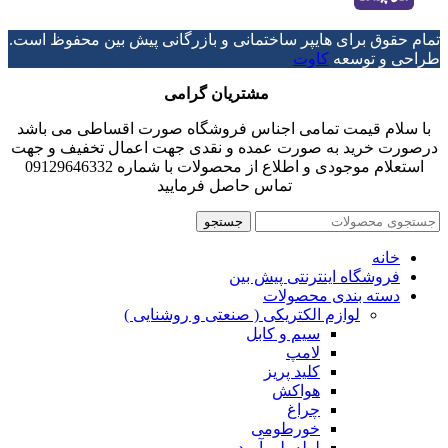
تمام حقوق برای هایپر ساختمانی و بازرگانی پیش بین محفوظ است.
طراحی و توسعه
کاوت
مشتریان گرامی
با سلام قیمت تمامی اجناس فروشگاه صورت اقساطی می باشد
درصورت خرید به صورت عمده و نقدی جهت اعمال تخفیف و جهت
استعلام موجودی و اطلاع از محصولات با شماره 09129646332
تماس حاصل فرمایید
جستجو
خانه
فروشگاه اینترنتی پیش بین
دسته بندی محصولات
لوازم الکتریکی ( صنعتی و روشنایی )
سیم و کابل
لامپ
کلید پریز
هواکش
چراغ
خورطومی
لوله پلی آمید