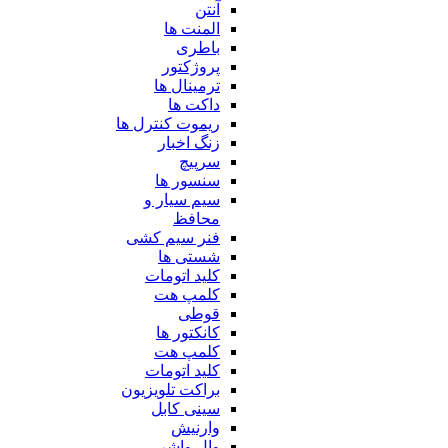
آنتن
المنت ها
باطری
پروژکتور
ترمینال ها
داکت ها
ریموت کنترل ها
زنگ اخبار
سرپیچ
سنسور ها
سیم سیار و
محافظ
فنر سیم کشی
شستی ها
کلید اتومات
کلمپ هت
قوطی
کانکتور ها
کلمپ هت
کلید اتومات
براکت تلویزیون
سینی کابل
وارنیش
وال واشر