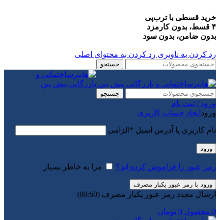
خرید قسطی با ترب‌پی
۴ قسط، بدون کارمزد
بدون ضامن، بدون سود
رد کردن به ناوبری
رد کردن به محتوای اصلی
جستجو
جستجو
ورود / ثبت نام
ورود
ایجاد حساب کاربری
نام کاربری یا آدرس ایمیل
*
الزامی
ورود
رمز عبور را فراموش کرده اید؟
مرا به خاطر بسپار
ورود با رمز عبور یکبار مصرف
ارسال مجدد رمز عبور یکبار مصرف
(00:
60
)
0
محصول
0
تومان