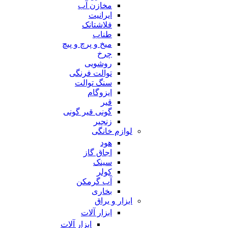
مخازن آب
ایرانیت
فلاشتانک
طناب
میخ و پرچ و پیچ
چرخ
روشویی
توالت فرنگی
سنگ توالت
ایزوگام
قیر
گونی قیر گونی
زنجیر
لوازم خانگی
هود
اجاق گاز
سینک
کولر
آب گرمکن
بخاری
ابزار و یراق
ابزار آلات
ابزار آلات