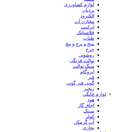
لوازم کشاورزی
نردبان
الکترود
مخازن آب
ایرانیت
فلاشتانک
طناب
میخ و پرچ و پیچ
چرخ
روشویی
توالت فرنگی
سنگ توالت
ایزوگام
قیر
گونی قیر گونی
زنجیر
لوازم خانگی
هود
اجاق گاز
سینک
کولر
آب گرمکن
بخاری