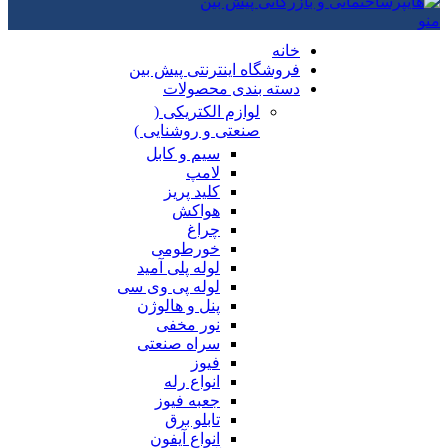
منو
خانه
فروشگاه اینترنتی پیش بین
دسته بندی محصولات
لوازم الکتریکی (
صنعتی و روشنایی )
سیم و کابل
لامپ
کلید پریز
هواکش
چراغ
خورطومی
لوله پلی آمید
لوله پی وی سی
پنل و هالوژن
نور مخفی
سراه صنعتی
فیوز
انواع رله
جعبه فیوز
تابلو برق
انواع آیفون