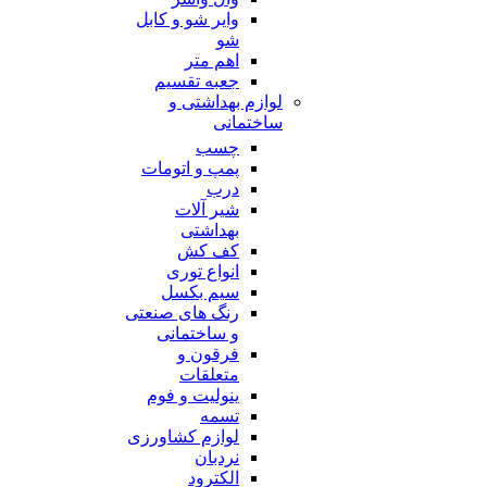
وایر شو و کابل
شو
اهم متر
جعبه تقسیم
لوازم بهداشتی و
ساختمانی
چسب
پمپ و اتومات
درب
شیر آلات
بهداشتی
کف کش
انواع توری
سیم بکسل
رنگ های صنعتی
و ساختمانی
فرقون و
متعلقات
ینولیت و فوم
تسمه
لوازم کشاورزی
نردبان
الکترود