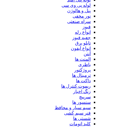
لوله پی وی سی
پنل و هالوژن
نور مخفی
سراه صنعتی
فیوز
انواع رله
جعبه فیوز
تابلو برق
انواع آیفون
آنتن
المنت ها
باطری
پروژکتور
ترمینال ها
داکت ها
ریموت کنترل ها
زنگ اخبار
سرپیچ
سنسور ها
سیم سیار و محافظ
فنر سیم کشی
شستی ها
کلید اتومات