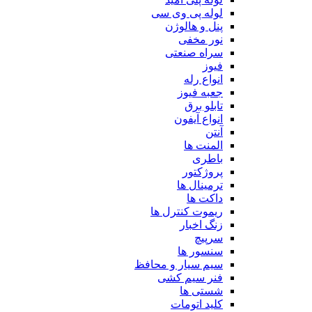
لوله پی وی سی
پنل و هالوژن
نور مخفی
سراه صنعتی
فیوز
انواع رله
جعبه فیوز
تابلو برق
انواع آیفون
آنتن
المنت ها
باطری
پروژکتور
ترمینال ها
داکت ها
ریموت کنترل ها
زنگ اخبار
سرپیچ
سنسور ها
سیم سیار و محافظ
فنر سیم کشی
شستی ها
کلید اتومات