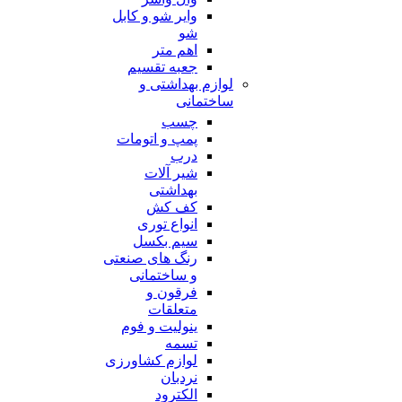
وایر شو و کابل
شو
اهم متر
جعبه تقسیم
لوازم بهداشتی و
ساختمانی
چسب
پمپ و اتومات
درب
شیر آلات
بهداشتی
کف کش
انواع توری
سیم بکسل
رنگ های صنعتی
و ساختمانی
فرقون و
متعلقات
ینولیت و فوم
تسمه
لوازم کشاورزی
نردبان
الکترود