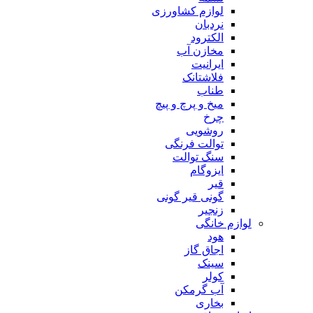
لوازم کشاورزی
نردبان
الکترود
مخازن آب
ایرانیت
فلاشتانک
طناب
میخ و پرچ و پیچ
چرخ
روشویی
توالت فرنگی
سنگ توالت
ایزوگام
قیر
گونی قیر گونی
زنجیر
لوازم خانگی
هود
اجاق گاز
سینک
کولر
آب گرمکن
بخاری