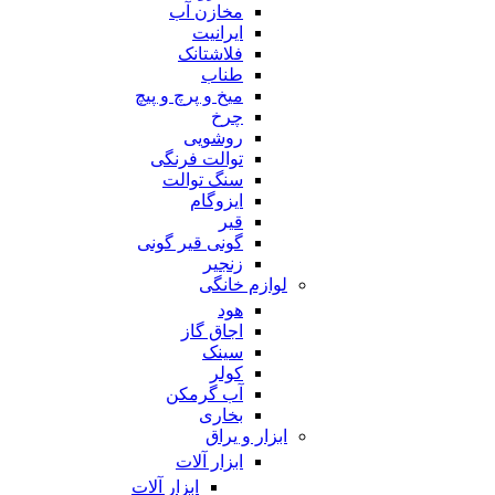
مخازن آب
ایرانیت
فلاشتانک
طناب
میخ و پرچ و پیچ
چرخ
روشویی
توالت فرنگی
سنگ توالت
ایزوگام
قیر
گونی قیر گونی
زنجیر
لوازم خانگی
هود
اجاق گاز
سینک
کولر
آب گرمکن
بخاری
ابزار و یراق
ابزار آلات
ابزار آلات