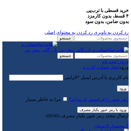
خرید قسطی با ترب‌پی
۴ قسط، بدون کارمزد
بدون ضامن، بدون سود
رد کردن به ناوبری
رد کردن به محتوای اصلی
جستجو
جستجو
ورود / ثبت نام
ورود
ایجاد حساب کاربری
نام کاربری یا آدرس ایمیل
*
الزامی
ورود
رمز عبور را فراموش کرده اید؟
مرا به خاطر بسپار
ورود با رمز عبور یکبار مصرف
ارسال مجدد رمز عبور یکبار مصرف
(00:
60
)
0
محصول
0
تومان