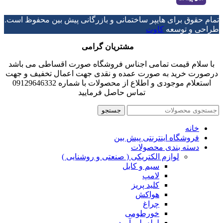
تمام حقوق برای هایپر ساختمانی و بازرگانی پیش بین محفوظ است.
طراحی و توسعه
کاوت
مشتریان گرامی
با سلام قیمت تمامی اجناس فروشگاه صورت اقساطی می باشد
درصورت خرید به صورت عمده و نقدی جهت اعمال تخفیف و جهت
استعلام موجودی و اطلاع از محصولات با شماره 09129646332
تماس حاصل فرمایید
جستجو
خانه
فروشگاه اینترنتی پیش بین
دسته بندی محصولات
لوازم الکتریکی ( صنعتی و روشنایی )
سیم و کابل
لامپ
کلید پریز
هواکش
چراغ
خورطومی
لوله پلی آمید