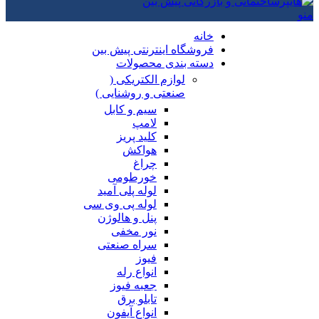
منو
خانه
فروشگاه اینترنتی پیش بین
دسته بندی محصولات
لوازم الکتریکی (
صنعتی و روشنایی )
سیم و کابل
لامپ
کلید پریز
هواکش
چراغ
خورطومی
لوله پلی آمید
لوله پی وی سی
پنل و هالوژن
نور مخفی
سراه صنعتی
فیوز
انواع رله
جعبه فیوز
تابلو برق
انواع آیفون