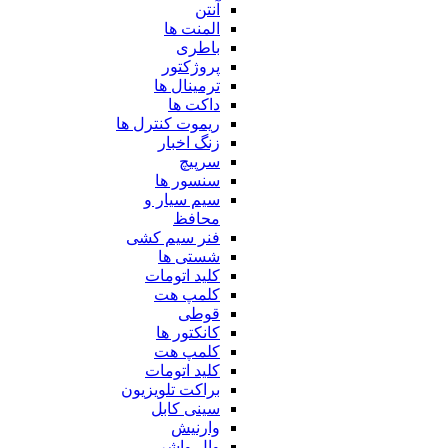
آنتن
المنت ها
باطری
پروژکتور
ترمینال ها
داکت ها
ریموت کنترل ها
زنگ اخبار
سرپیچ
سنسور ها
سیم سیار و
محافظ
فنر سیم کشی
شستی ها
کلید اتومات
کلمپ هت
قوطی
کانکتور ها
کلمپ هت
کلید اتومات
براکت تلویزیون
سینی کابل
وارنیش
وال واشر