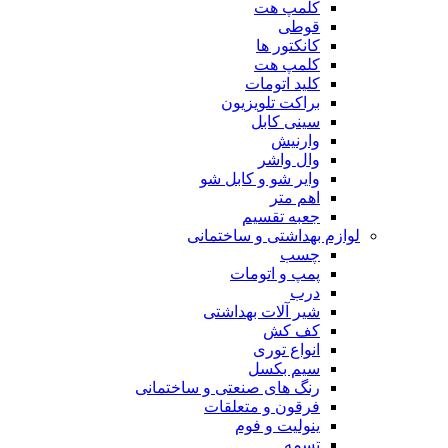
کلمپ هت
قوطی
کانکتور ها
کلمپ هت
کلید اتومات
براکت تلویزیون
سینی کابل
وارنیش
وال واشر
وایر شو و کابل شو
اهم متر
جعبه تقسیم
لوازم بهداشتی و ساختمانی
چسب
پمپ و اتومات
درب
شیر آلات بهداشتی
کف کش
انواع توری
سیم بکسل
رنگ های صنعتی و ساختمانی
فرقون و متعلقات
ینولیت و فوم
تسمه