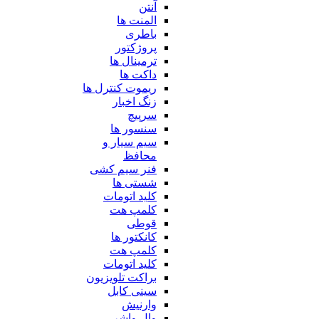
آنتن
المنت ها
باطری
پروژکتور
ترمینال ها
داکت ها
ریموت کنترل ها
زنگ اخبار
سرپیچ
سنسور ها
سیم سیار و
محافظ
فنر سیم کشی
شستی ها
کلید اتومات
کلمپ هت
قوطی
کانکتور ها
کلمپ هت
کلید اتومات
براکت تلویزیون
سینی کابل
وارنیش
وال واشر