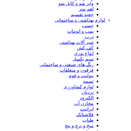
وایر شو و کابل شو
اهم متر
جعبه تقسیم
لوازم بهداشتی و ساختمانی
چسب
پمپ و اتومات
درب
شیر آلات بهداشتی
کف کش
انواع توری
سیم بکسل
رنگ های صنعتی و ساختمانی
فرقون و متعلقات
ینولیت و فوم
تسمه
لوازم کشاورزی
نردبان
الکترود
مخازن آب
ایرانیت
فلاشتانک
طناب
میخ و پرچ و پیچ