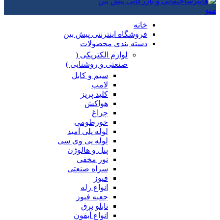
منو
خانه
فروشگاه اینترنتی پیش بین
دسته بندی محصولات
لوازم الکتریکی (
صنعتی و روشنایی )
سیم و کابل
لامپ
کلید پریز
هواکش
چراغ
خورطومی
لوله پلی آمید
لوله پی وی سی
پنل و هالوژن
نور مخفی
سراه صنعتی
فیوز
انواع رله
جعبه فیوز
تابلو برق
انواع آیفون