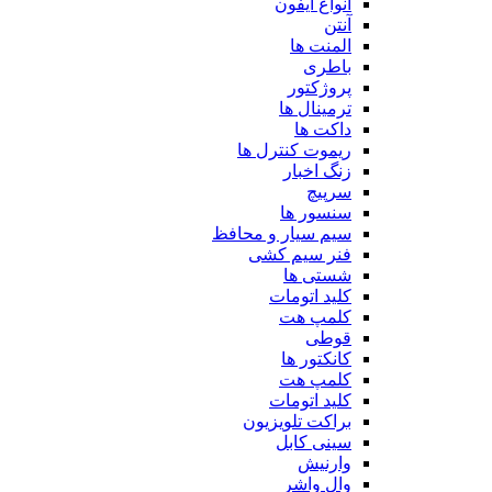
انواع آیفون
آنتن
المنت ها
باطری
پروژکتور
ترمینال ها
داکت ها
ریموت کنترل ها
زنگ اخبار
سرپیچ
سنسور ها
سیم سیار و محافظ
فنر سیم کشی
شستی ها
کلید اتومات
کلمپ هت
قوطی
کانکتور ها
کلمپ هت
کلید اتومات
براکت تلویزیون
سینی کابل
وارنیش
وال واشر