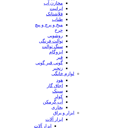
مخازن آب
ایرانیت
فلاشتانک
طناب
میخ و پرچ و پیچ
چرخ
روشویی
توالت فرنگی
سنگ توالت
ایزوگام
قیر
گونی قیر گونی
زنجیر
لوازم خانگی
هود
اجاق گاز
سینک
کولر
آب گرمکن
بخاری
ابزار و یراق
ابزار آلات
ابزار آلات