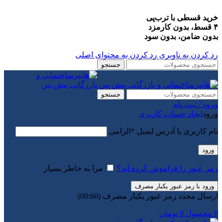
خرید قسطی با ترب‌پی
۴ قسط، بدون کارمزد
بدون ضامن، بدون سود
رد کردن به ناوبری
رد کردن به محتوای اصلی
جستجو
جستجو
ورود / ثبت نام
ورود
ایجاد حساب کاربری
نام کاربری یا آدرس ایمیل
*
الزامی
ورود
رمز عبور را فراموش کرده اید؟
مرا به خاطر بسپار
ورود با رمز عبور یکبار مصرف
ارسال مجدد رمز عبور یکبار مصرف
(00:
60
)
0
محصول
0
تومان