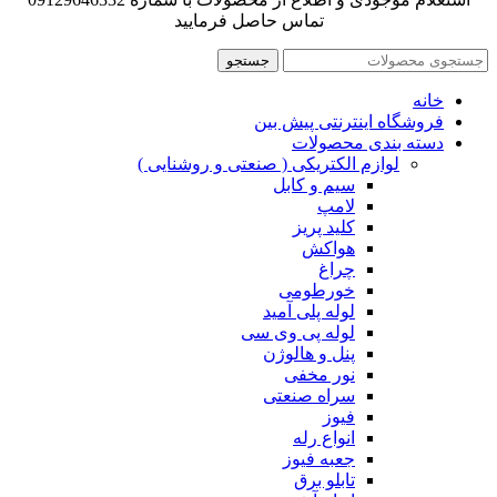
تماس حاصل فرمایید
جستجو
خانه
فروشگاه اینترنتی پیش بین
دسته بندی محصولات
لوازم الکتریکی ( صنعتی و روشنایی )
سیم و کابل
لامپ
کلید پریز
هواکش
چراغ
خورطومی
لوله پلی آمید
لوله پی وی سی
پنل و هالوژن
نور مخفی
سراه صنعتی
فیوز
انواع رله
جعبه فیوز
تابلو برق