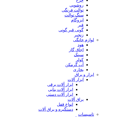
چرخ
روشویی
توالت فرنگی
سنگ توالت
ایزوگام
قیر
گونی قیر گونی
زنجیر
لوازم خانگی
هود
اجاق گاز
سینک
کولر
آب گرمکن
بخاری
ابزار و یراق
ابزار آلات
ابزار آلات برقی
ابزار آلات بنایی
ابزار آلات دستی
یراق آلات
انواع قفل
دستگیره و یراق آلات
تاسیسات