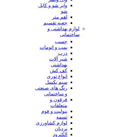
وایر شو و کابل
شو
اهم متر
جعبه تقسیم
لوازم بهداشتی و
ساختمانی
چسب
پمپ و اتومات
درب
شیر آلات
بهداشتی
کف کش
انواع توری
سیم بکسل
رنگ های صنعتی
و ساختمانی
فرقون و
متعلقات
ینولیت و فوم
تسمه
لوازم کشاورزی
نردبان
الکترود