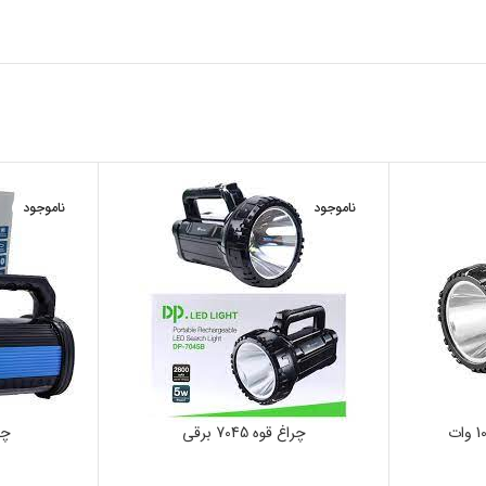
ناموجود
ناموجود
چراغ قوه 7045 برقی
چرا