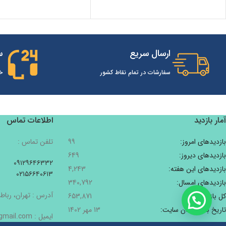
ارسال سریع
س
سفارشات در تمام نقاط کشور
خ
آمار بازدید
اطلاعات تماس
بازدیدهای امروز:
99
تلفن تماس :
بازدیدهای دیروز:
649
۰۹۱۲۹۶۴۶۳۳۲
بازدیدهای این هفته:
4,243
۰۲۱۵۶۶۴۰۶۱۳
بازدیدهای امسال:
340,792
آدرس : تهران، رباط 
کل بازدیدها:
653,871
تاریخ به‌روزشدن سایت:
13 مهر 1402
ایمیل : Pishbinshop@gmail.com