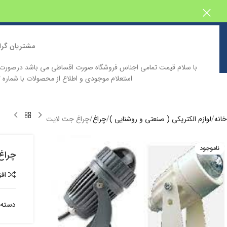
مشتریان گرا
با سلام قیمت تمامی اجناس فروشگاه صورت اقساطی می باشد درصور
استعلام موجودی و اطلاع از محصولات با شماره 09129646332 تماس حاصل فرمایید
خانه
فروشگاه اینترنتی پیش بین
دسته بندی محصولات
کاتالوگ محصولا
خانه
لوازم الکتریکی ( صنعتی و روشنایی )
چراغ
چراغ جت لایت
ناموجود
چراغ
اف
دسته: