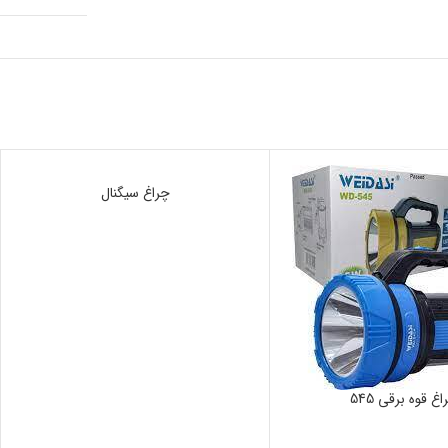
ناموجود
چراغ سیگنال
غ قوه برقی 545