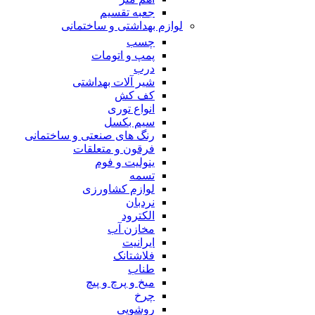
جعبه تقسیم
لوازم بهداشتی و ساختمانی
چسب
پمپ و اتومات
درب
شیر آلات بهداشتی
کف کش
انواع توری
سیم بکسل
رنگ های صنعتی و ساختمانی
فرقون و متعلقات
ینولیت و فوم
تسمه
لوازم کشاورزی
نردبان
الکترود
مخازن آب
ایرانیت
فلاشتانک
طناب
میخ و پرچ و پیچ
چرخ
روشویی