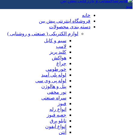
منو
خانه
فروشگاه اینترنتی پیش بین
دسته بندی محصولات
لوازم الکتریکی ( صنعتی و روشنایی )
سیم و کابل
لامپ
کلید پریز
هواکش
چراغ
خورطومی
لوله پلی آمید
لوله پی وی سی
پنل و هالوژن
نور مخفی
سراه صنعتی
فیوز
انواع رله
جعبه فیوز
تابلو برق
انواع آیفون
آنتن