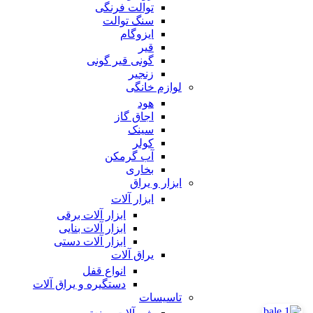
توالت فرنگی
سنگ توالت
ایزوگام
قیر
گونی قیر گونی
زنجیر
لوازم خانگی
هود
اجاق گاز
سینک
کولر
آب گرمکن
بخاری
ابزار و یراق
ابزار آلات
ابزار آلات برقی
ابزار آلات بنایی
ابزار آلات دستی
یراق آلات
انواع قفل
دستگیره و یراق آلات
تاسیسات