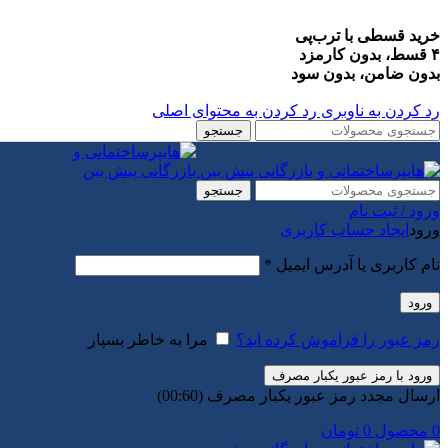
خرید قسطی با ترب‌پی
۴ قسط، بدون کارمزد
بدون ضامن، بدون سود
رد کردن به ناوبری
رد کردن به محتوای اصلی
جستجو
جستجو
ورود / ثبت نام
ورود
ایجاد حساب کاربری
الزامی
نام کاربری یا آدرس ایمیل
*
ورود
رمز عبور را فراموش کرده اید؟
مرا به خاطر بسپار
ورود با رمز عبور یکبار مصرف
ارسال مجدد رمز عبور یکبار مصرف
(00:
60
)
0
محصول
0
تومان