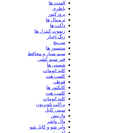
المنت ها
باطری
پروژکتور
ترمینال ها
داکت ها
ریموت کنترل ها
زنگ اخبار
سرپیچ
سنسور ها
سیم سیار و محافظ
فنر سیم کشی
شستی ها
کلید اتومات
کلمپ هت
قوطی
کانکتور ها
کلمپ هت
کلید اتومات
براکت تلویزیون
سینی کابل
وارنیش
وال واشر
وایر شو و کابل شو
اهم متر