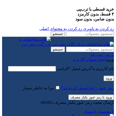
خرید قسطی با ترب‌پی
۴ قسط، بدون کارمزد
بدون ضامن، بدون سود
رد کردن به ناوبری
رد کردن به محتوای اصلی
جستجو
جستجو
ورود / ثبت نام
ورود
ایجاد حساب کاربری
نام کاربری یا آدرس ایمیل
*
الزامی
ورود
رمز عبور را فراموش کرده اید؟
مرا به خاطر بسپار
ورود با رمز عبور یکبار مصرف
ارسال مجدد رمز عبور یکبار مصرف
(00:
60
)
0
محصول
0
تومان