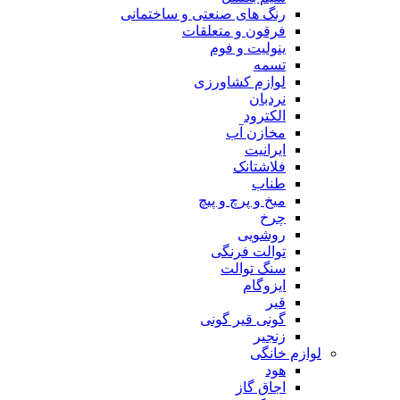
رنگ های صنعتی و ساختمانی
فرقون و متعلقات
ینولیت و فوم
تسمه
لوازم کشاورزی
نردبان
الکترود
مخازن آب
ایرانیت
فلاشتانک
طناب
میخ و پرچ و پیچ
چرخ
روشویی
توالت فرنگی
سنگ توالت
ایزوگام
قیر
گونی قیر گونی
زنجیر
لوازم خانگی
هود
اجاق گاز