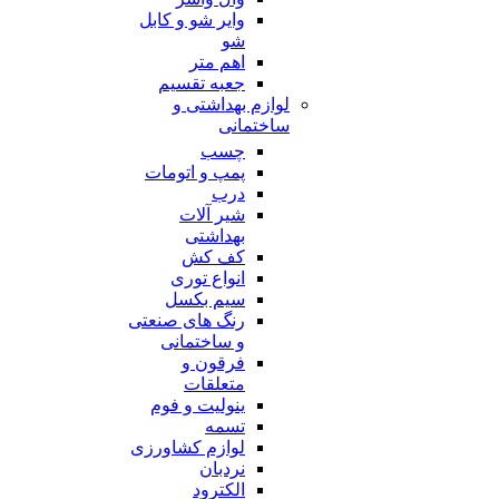
وایر شو و کابل
شو
اهم متر
جعبه تقسیم
لوازم بهداشتی و
ساختمانی
چسب
پمپ و اتومات
درب
شیر آلات
بهداشتی
کف کش
انواع توری
سیم بکسل
رنگ های صنعتی
و ساختمانی
فرقون و
متعلقات
ینولیت و فوم
تسمه
لوازم کشاورزی
نردبان
الکترود