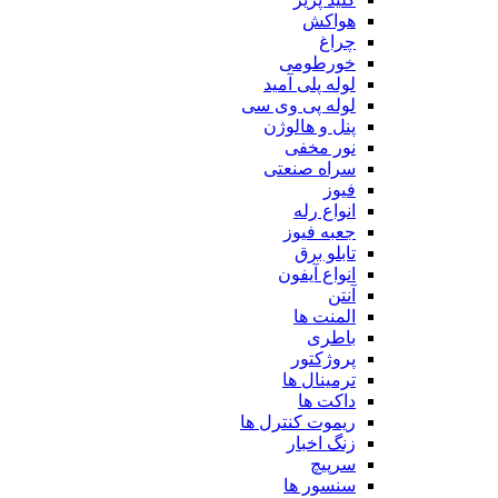
هواکش
چراغ
خورطومی
لوله پلی آمید
لوله پی وی سی
پنل و هالوژن
نور مخفی
سراه صنعتی
فیوز
انواع رله
جعبه فیوز
تابلو برق
انواع آیفون
آنتن
المنت ها
باطری
پروژکتور
ترمینال ها
داکت ها
ریموت کنترل ها
زنگ اخبار
سرپیچ
سنسور ها