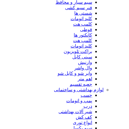
سیم سیار و محافظ
فنر سیم کشی
شستی ها
کلید اتومات
کلمپ هت
قوطی
کانکتور ها
کلمپ هت
کلید اتومات
براکت تلویزیون
سینی کابل
وارنیش
وال واشر
وایر شو و کابل شو
اهم متر
جعبه تقسیم
لوازم بهداشتی و ساختمانی
چسب
پمپ و اتومات
درب
شیر آلات بهداشتی
کف کش
انواع توری
سیم بکسل