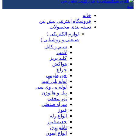
منو
خانه
فروشگاه اینترنتی پیش بین
دسته بندی محصولات
لوازم الکتریکی (
صنعتی و روشنایی )
سیم و کابل
لامپ
کلید پریز
هواکش
چراغ
خورطومی
لوله پلی آمید
لوله پی وی سی
پنل و هالوژن
نور مخفی
سراه صنعتی
فیوز
انواع رله
جعبه فیوز
تابلو برق
انواع آیفون