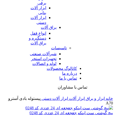
برقی
ابزار آلات
بنایی
ابزار آلات
دستی
یراق آلات
انواع قفل
دستگیره و
یراق آلات
تاسیسات
شیرآلات صنعتی
تجهیزات استخر
لوله و اتصالات
کاتالوگ محصولات
درباره ما
تماس با ما
تماس با مشاوران
خانه
ابزار و یراق
ابزار آلات
ابزار آلات دستی
پیستوله بادی آسترو
A70
پیچ گوشتی ست اینکو جغجغه ای 24 عددی کد 0248