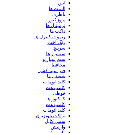
آنتن
المنت ها
باطری
پروژکتور
ترمینال ها
داکت ها
ریموت کنترل ها
زنگ اخبار
سرپیچ
سنسور ها
سیم سیار و
محافظ
فنر سیم کشی
شستی ها
کلید اتومات
کلمپ هت
قوطی
کانکتور ها
کلمپ هت
کلید اتومات
براکت تلویزیون
سینی کابل
وارنیش
وال واشر