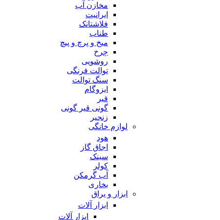
مخازن آب
ایرانیت
فلاشتانک
طناب
میخ و پرچ و پیچ
چرخ
روشویی
توالت فرنگی
سنگ توالت
ایزوگام
قیر
گونی قیر گونی
زنجیر
لوازم خانگی
هود
اجاق گاز
سینک
کولر
آب گرمکن
بخاری
ابزار و یراق
ابزار آلات
ابزار آلات