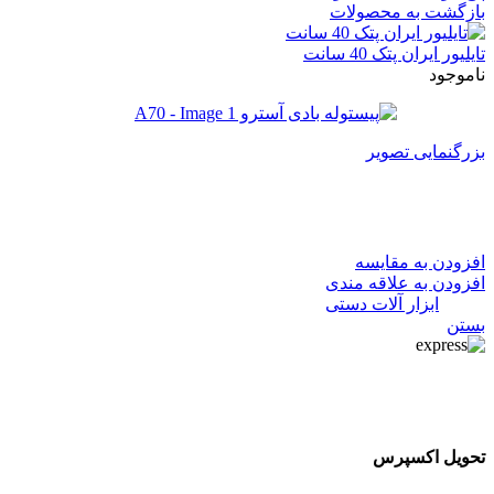
بازگشت به محصولات
تایلیور ایران پتک 40 سانت
ناموجود
بزرگنمایی تصویر
پیستوله بادی آسترو A70
افزودن به مقایسه
افزودن به علاقه مندی
دسته:
ابزار آلات دستی
بستن
تحویل اکسپرس