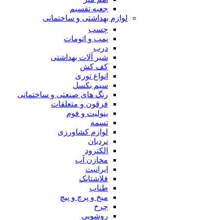
جعبه تقسیم
لوازم بهداشتی و ساختمانی
چسب
پمپ و اتومات
درب
شیر آلات بهداشتی
کف کش
انواع توری
سیم بکسل
رنگ های صنعتی و ساختمانی
فرقون و متعلقات
ینولیت و فوم
تسمه
لوازم کشاورزی
نردبان
الکترود
مخازن آب
ایرانیت
فلاشتانک
طناب
میخ و پرچ و پیچ
چرخ
روشویی