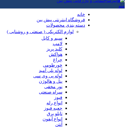
منو
خانه
فروشگاه اینترنتی پیش بین
دسته بندی محصولات
لوازم الکتریکی ( صنعتی و روشنایی )
سیم و کابل
لامپ
کلید پریز
هواکش
چراغ
خورطومی
لوله پلی آمید
لوله پی وی سی
پنل و هالوژن
نور مخفی
سراه صنعتی
فیوز
انواع رله
جعبه فیوز
تابلو برق
انواع آیفون
آنتن