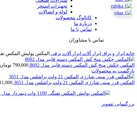
شیرآلات صنعتی
تجهیزات استخر
لوله و اتصالات
کاتالوگ محصولات
درباره ما
تماس با ما
تماس با مشاوران
خانه
ابزار و یراق
ابزار آلات
ابزار آلات برقی
المکس پولیش المکس تفنگی 1100 وات دیمردار 
المکس چکش میخ کش المکس دسته فایبر مدل 8692
790,000
تومان
بازگشت به محصولات
المکس فرز مینی شارژی المکس 21 ولت براشلس مدل 3651
11,000
بزرگنمایی تصویر
المکس پولیش المکس تفنگی 1100 وات دیمردار مدل 394
12,320,000
تومان