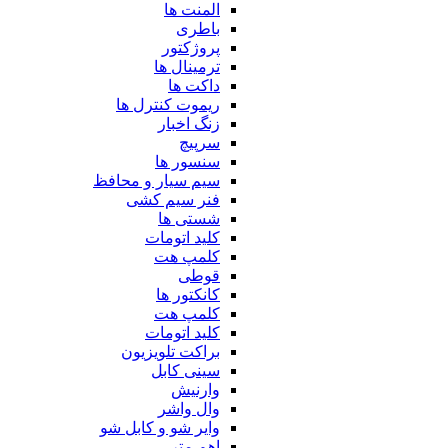
المنت ها
باطری
پروژکتور
ترمینال ها
داکت ها
ریموت کنترل ها
زنگ اخبار
سرپیچ
سنسور ها
سیم سیار و محافظ
فنر سیم کشی
شستی ها
کلید اتومات
کلمپ هت
قوطی
کانکتور ها
کلمپ هت
کلید اتومات
براکت تلویزیون
سینی کابل
وارنیش
وال واشر
وایر شو و کابل شو
اهم متر