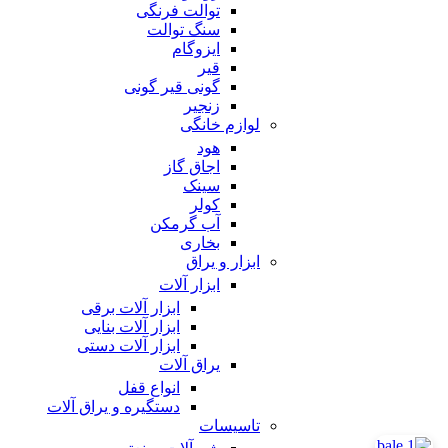
توالت فرنگی
سنگ توالت
ایزوگام
قیر
گونی قیر گونی
زنجیر
لوازم خانگی
هود
اجاق گاز
سینک
کولر
آب گرمکن
بخاری
ابزار و یراق
ابزار آلات
ابزار آلات برقی
ابزار آلات بنایی
ابزار آلات دستی
یراق آلات
انواع قفل
دستگیره و یراق آلات
تاسیسات