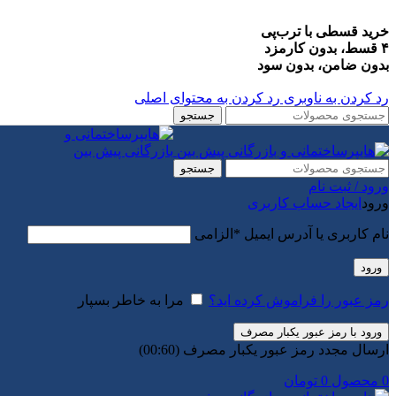
خرید قسطی با ترب‌پی
۴ قسط، بدون کارمزد
بدون ضامن، بدون سود
رد کردن به ناوبری
رد کردن به محتوای اصلی
جستجو
جستجو
ورود / ثبت نام
ورود
ایجاد حساب کاربری
نام کاربری یا آدرس ایمیل
*
الزامی
ورود
رمز عبور را فراموش کرده اید؟
مرا به خاطر بسپار
ورود با رمز عبور یکبار مصرف
ارسال مجدد رمز عبور یکبار مصرف
(00:
60
)
0
محصول
0
تومان