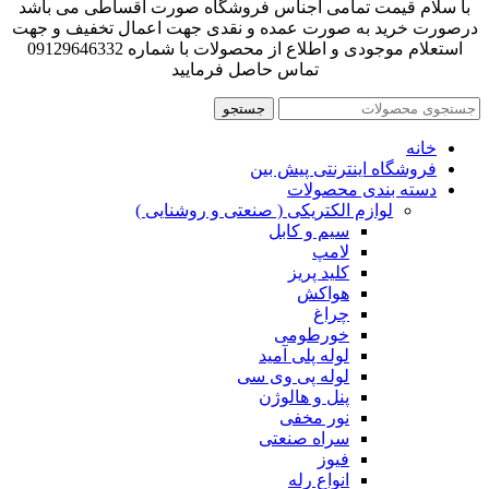
با سلام قیمت تمامی اجناس فروشگاه صورت اقساطی می باشد
درصورت خرید به صورت عمده و نقدی جهت اعمال تخفیف و جهت
استعلام موجودی و اطلاع از محصولات با شماره 09129646332
تماس حاصل فرمایید
جستجو
خانه
فروشگاه اینترنتی پیش بین
دسته بندی محصولات
لوازم الکتریکی ( صنعتی و روشنایی )
سیم و کابل
لامپ
کلید پریز
هواکش
چراغ
خورطومی
لوله پلی آمید
لوله پی وی سی
پنل و هالوژن
نور مخفی
سراه صنعتی
فیوز
انواع رله