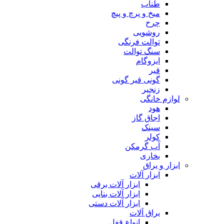
طناب
میخ و پرچ و پیچ
چرخ
روشویی
توالت فرنگی
سنگ توالت
ایزوگام
قیر
گونی قیر گونی
زنجیر
لوازم خانگی
هود
اجاق گاز
سینک
کولر
آب گرمکن
بخاری
ابزار و یراق
ابزار آلات
ابزار آلات برقی
ابزار آلات بنایی
ابزار آلات دستی
یراق آلات
انواع قفل