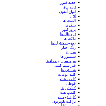
جعبه فیوز
تابلو برق
انواع آیفون
آنتن
المنت ها
باطری
پروژکتور
ترمینال ها
داکت ها
ریموت کنترل ها
زنگ اخبار
سرپیچ
سنسور ها
سیم سیار و محافظ
فنر سیم کشی
شستی ها
کلید اتومات
کلمپ هت
قوطی
کانکتور ها
کلمپ هت
کلید اتومات
براکت تلویزیون
سینی کابل