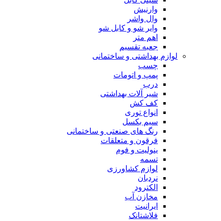
وارنیش
وال واشر
وایر شو و کابل شو
اهم متر
جعبه تقسیم
لوازم بهداشتی و ساختمانی
چسب
پمپ و اتومات
درب
شیر آلات بهداشتی
کف کش
انواع توری
سیم بکسل
رنگ های صنعتی و ساختمانی
فرقون و متعلقات
ینولیت و فوم
تسمه
لوازم کشاورزی
نردبان
الکترود
مخازن آب
ایرانیت
فلاشتانک