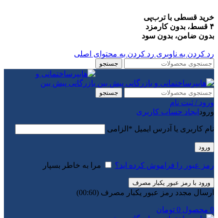
خرید قسطی با ترب‌پی
۴ قسط، بدون کارمزد
بدون ضامن، بدون سود
رد کردن به ناوبری
رد کردن به محتوای اصلی
جستجو
جستجو
ورود / ثبت نام
ورود
ایجاد حساب کاربری
نام کاربری یا آدرس ایمیل
*
الزامی
ورود
رمز عبور را فراموش کرده اید؟
مرا به خاطر بسپار
ورود با رمز عبور یکبار مصرف
ارسال مجدد رمز عبور یکبار مصرف
(00:
60
)
0
محصول
0
تومان