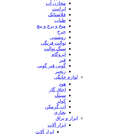
مخازن آب
ایرانیت
فلاشتانک
طناب
میخ و پرچ و پیچ
چرخ
روشویی
توالت فرنگی
سنگ توالت
ایزوگام
قیر
گونی قیر گونی
زنجیر
لوازم خانگی
هود
اجاق گاز
سینک
کولر
آب گرمکن
بخاری
ابزار و یراق
ابزار آلات
ابزار آلات