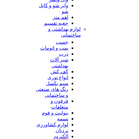
وایر شو و کابل
شو
اهم متر
جعبه تقسیم
لوازم بهداشتی و
ساختمانی
چسب
پمپ و اتومات
درب
شیر آلات
بهداشتی
کف کش
انواع توری
سیم بکسل
رنگ های صنعتی
و ساختمانی
فرقون و
متعلقات
ینولیت و فوم
تسمه
لوازم کشاورزی
نردبان
الکترود