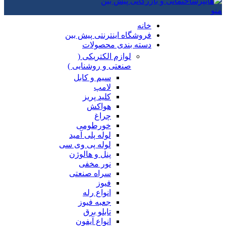
منو
خانه
فروشگاه اینترنتی پیش بین
دسته بندی محصولات
لوازم الکتریکی (
صنعتی و روشنایی )
سیم و کابل
لامپ
کلید پریز
هواکش
چراغ
خورطومی
لوله پلی آمید
لوله پی وی سی
پنل و هالوژن
نور مخفی
سراه صنعتی
فیوز
انواع رله
جعبه فیوز
تابلو برق
انواع آیفون