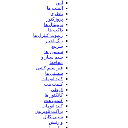
آنتن
المنت ها
باطری
پروژکتور
ترمینال ها
داکت ها
ریموت کنترل ها
زنگ اخبار
سرپیچ
سنسور ها
سیم سیار و
محافظ
فنر سیم کشی
شستی ها
کلید اتومات
کلمپ هت
قوطی
کانکتور ها
کلمپ هت
کلید اتومات
براکت تلویزیون
سینی کابل
وارنیش
وال واشر