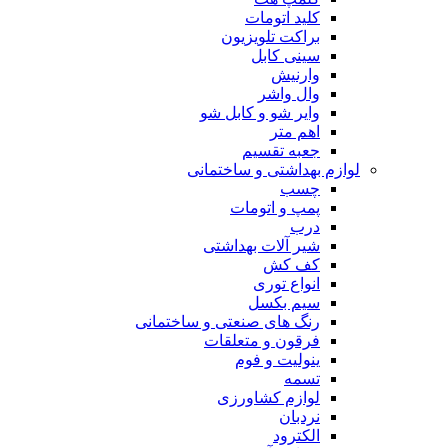
کلید اتومات
براکت تلویزیون
سینی کابل
وارنیش
وال واشر
وایر شو و کابل شو
اهم متر
جعبه تقسیم
لوازم بهداشتی و ساختمانی
چسب
پمپ و اتومات
درب
شیر آلات بهداشتی
کف کش
انواع توری
سیم بکسل
رنگ های صنعتی و ساختمانی
فرقون و متعلقات
ینولیت و فوم
تسمه
لوازم کشاورزی
نردبان
الکترود