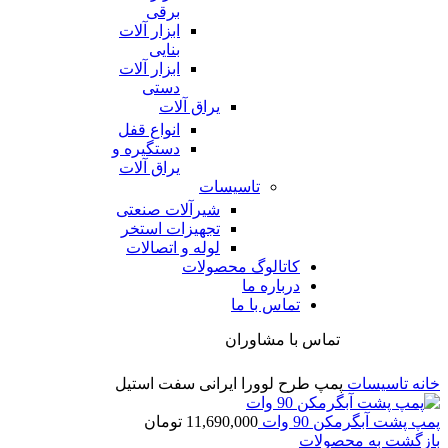
برقی
ابزار آلات
بنایی
ابزار آلات
دستی
یراق آلات
انواع قفل
دستگیره و
یراق آلات
تاسیسات
شیرآلات صنعتی
تجهیزات استخر
لوله و اتصالات
کاتالوگ محصولات
درباره ما
تماس با ما
تماس با مشاوران
خانه
تاسیسات
پمپ طرح لوورا ایرانی سفت استیل
پمپ پشت آبگرمکن 90 وات
11,690,000
تومان
بازگشت به محصولات