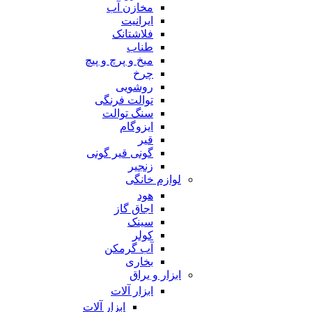
مخازن آب
ایرانیت
فلاشتانک
طناب
میخ و پرچ و پیچ
چرخ
روشویی
توالت فرنگی
سنگ توالت
ایزوگام
قیر
گونی قیر گونی
زنجیر
لوازم خانگی
هود
اجاق گاز
سینک
کولر
آب گرمکن
بخاری
ابزار و یراق
ابزار آلات
ابزار آلات