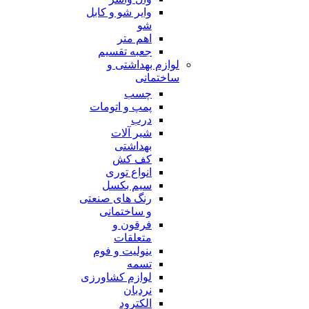
وایر شو و کابل
شو
اهم متر
جعبه تقسیم
لوازم بهداشتی و
ساختمانی
چسب
پمپ و اتومات
درب
شیر آلات
بهداشتی
کف کش
انواع توری
سیم بکسل
رنگ های صنعتی
و ساختمانی
فرقون و
متعلقات
ینولیت و فوم
تسمه
لوازم کشاورزی
نردبان
الکترود