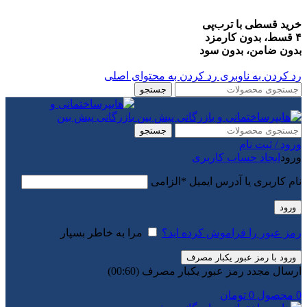
خرید قسطی با ترب‌پی
۴ قسط، بدون کارمزد
بدون ضامن، بدون سود
رد کردن به ناوبری
رد کردن به محتوای اصلی
جستجو
جستجو
ورود / ثبت نام
ورود
ایجاد حساب کاربری
نام کاربری یا آدرس ایمیل
*
الزامی
ورود
رمز عبور را فراموش کرده اید؟
مرا به خاطر بسپار
ورود با رمز عبور یکبار مصرف
ارسال مجدد رمز عبور یکبار مصرف
(00:
60
)
0
محصول
0
تومان