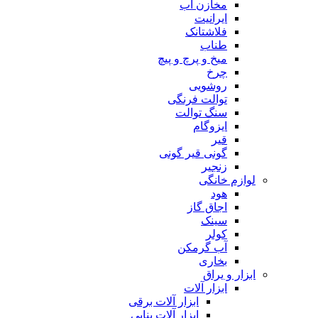
مخازن آب
ایرانیت
فلاشتانک
طناب
میخ و پرچ و پیچ
چرخ
روشویی
توالت فرنگی
سنگ توالت
ایزوگام
قیر
گونی قیر گونی
زنجیر
لوازم خانگی
هود
اجاق گاز
سینک
کولر
آب گرمکن
بخاری
ابزار و یراق
ابزار آلات
ابزار آلات برقی
ابزار آلات بنایی