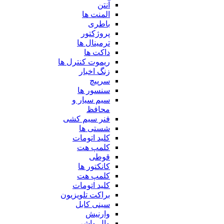
آنتن
المنت ها
باطری
پروژکتور
ترمینال ها
داکت ها
ریموت کنترل ها
زنگ اخبار
سرپیچ
سنسور ها
سیم سیار و
محافظ
فنر سیم کشی
شستی ها
کلید اتومات
کلمپ هت
قوطی
کانکتور ها
کلمپ هت
کلید اتومات
براکت تلویزیون
سینی کابل
وارنیش
وال واشر