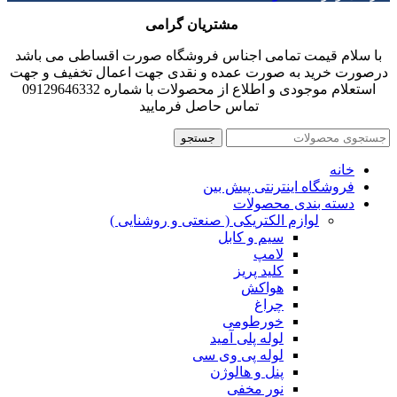
مشتریان گرامی
با سلام قیمت تمامی اجناس فروشگاه صورت اقساطی می باشد
درصورت خرید به صورت عمده و نقدی جهت اعمال تخفیف و جهت
استعلام موجودی و اطلاع از محصولات با شماره 09129646332
تماس حاصل فرمایید
جستجو
خانه
فروشگاه اینترنتی پیش بین
دسته بندی محصولات
لوازم الکتریکی ( صنعتی و روشنایی )
سیم و کابل
لامپ
کلید پریز
هواکش
چراغ
خورطومی
لوله پلی آمید
لوله پی وی سی
پنل و هالوژن
نور مخفی