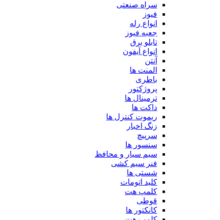
سراه صنعتی
فیوز
انواع رله
جعبه فیوز
تابلو برق
انواع آیفون
آنتن
المنت ها
باطری
پروژکتور
ترمینال ها
داکت ها
ریموت کنترل ها
زنگ اخبار
سرپیچ
سنسور ها
سیم سیار و محافظ
فنر سیم کشی
شستی ها
کلید اتومات
کلمپ هت
قوطی
کانکتور ها
کلمپ هت