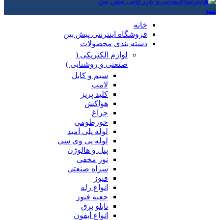
منو
خانه
فروشگاه اینترنتی پیش بین
دسته بندی محصولات
لوازم الکتریکی (
صنعتی و روشنایی )
سیم و کابل
لامپ
کلید پریز
هواکش
چراغ
خورطومی
لوله پلی آمید
لوله پی وی سی
پنل و هالوژن
نور مخفی
سراه صنعتی
فیوز
انواع رله
جعبه فیوز
تابلو برق
انواع آیفون