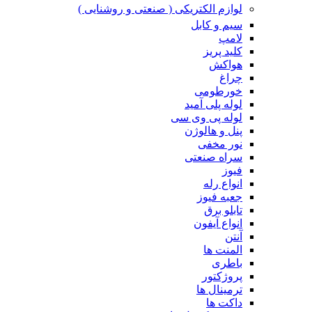
لوازم الکتریکی ( صنعتی و روشنایی )
سیم و کابل
لامپ
کلید پریز
هواکش
چراغ
خورطومی
لوله پلی آمید
لوله پی وی سی
پنل و هالوژن
نور مخفی
سراه صنعتی
فیوز
انواع رله
جعبه فیوز
تابلو برق
انواع آیفون
آنتن
المنت ها
باطری
پروژکتور
ترمینال ها
داکت ها