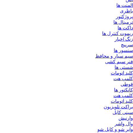
المنت ها
باطری
پروژکتور
ترمینال ها
داکت ها
ریموت کنترل ها
زنگ اخبار
سرپیچ
سنسور ها
سیم سیار و محافظ
فنر سیم کشی
شستی ها
کلید اتومات
کلمپ هت
قوطی
کانکتور ها
کلمپ هت
کلید اتومات
براکت تلویزیون
سینی کابل
وارنیش
وال واشر
وایر شو و کابل شو