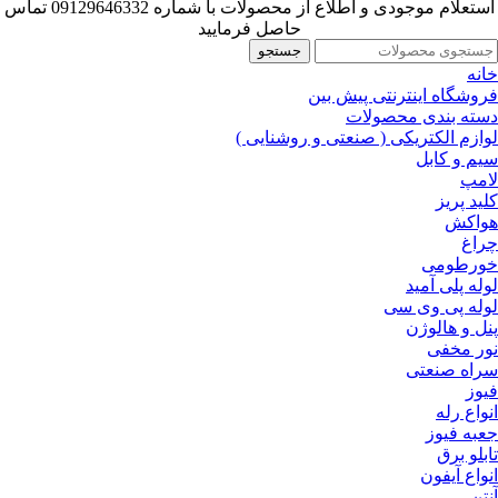
استعلام موجودی و اطلاع از محصولات با شماره 09129646332 تماس
حاصل فرمایید
جستجو
خانه
فروشگاه اینترنتی پیش بین
دسته بندی محصولات
لوازم الکتریکی ( صنعتی و روشنایی )
سیم و کابل
لامپ
کلید پریز
هواکش
چراغ
خورطومی
لوله پلی آمید
لوله پی وی سی
پنل و هالوژن
نور مخفی
سراه صنعتی
فیوز
انواع رله
جعبه فیوز
تابلو برق
انواع آیفون
آنتن