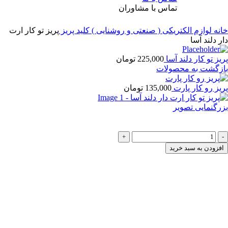
تماس با مشاوران
خانه
لوازم الکتریکی ( صنعتی و روشنایی )
کلید پریز
پریز تو کار ارت
دار دلند آسا
پریز تو کار دلند آسا
225,000
تومان
بازگشت به محصولات
پریز رو کار پارت
135,000
تومان
بزرگنمایی تصویر
پریز تو کار ارت دار دلند آسا
235,000
تومان
پریز
تو
افزودن به سبد خرید
کار
ارت
دار
دلند
آسا
عدد