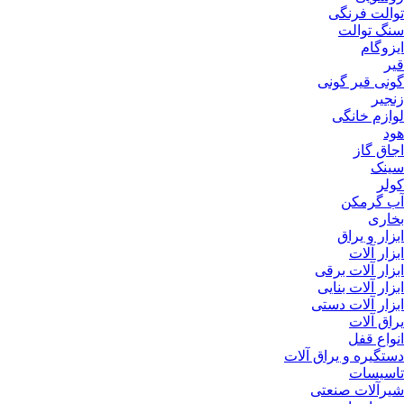
توالت فرنگی
سنگ توالت
ایزوگام
قیر
گونی قیر گونی
زنجیر
لوازم خانگی
هود
اجاق گاز
سینک
کولر
آب گرمکن
بخاری
ابزار و یراق
ابزار آلات
ابزار آلات برقی
ابزار آلات بنایی
ابزار آلات دستی
یراق آلات
انواع قفل
دستگیره و یراق آلات
تاسیسات
شیرآلات صنعتی