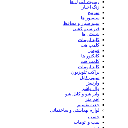
ریموت کنترل ها
زنگ اخبار
سرپیچ
سنسور ها
سیم سیار و محافظ
فنر سیم کشی
شستی ها
کلید اتومات
کلمپ هت
قوطی
کانکتور ها
کلمپ هت
کلید اتومات
براکت تلویزیون
سینی کابل
وارنیش
وال واشر
وایر شو و کابل شو
اهم متر
جعبه تقسیم
لوازم بهداشتی و ساختمانی
چسب
پمپ و اتومات
درب