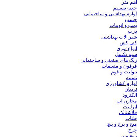
اهم متر
جعبه تقسیم
لوازم بهداشتی و ساختمانی
چسب
پمپ و اتومات
درب
شیر آلات بهداشتی
کف کش
انواع توری
سیم بکسل
رنگ های صنعتی و ساختمانی
فرقون و متعلقات
ینولیت و فوم
تسمه
لوازم کشاورزی
نردبان
الکترود
مخازن آب
ایرانیت
فلاشتانک
طناب
میخ و پرچ و پیچ
چرخ
روشویی