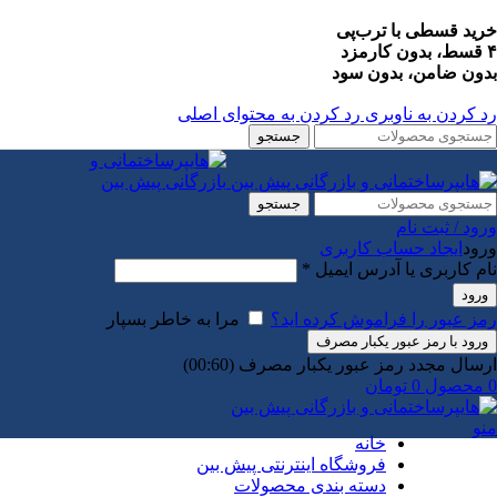
خرید قسطی با ترب‌پی
۴ قسط، بدون کارمزد
بدون ضامن، بدون سود
رد کردن به ناوبری
رد کردن به محتوای اصلی
جستجو
جستجو
ورود / ثبت نام
ورود
ایجاد حساب کاربری
الزامی
نام کاربری یا آدرس ایمیل
*
ورود
رمز عبور را فراموش کرده اید؟
مرا به خاطر بسپار
ورود با رمز عبور یکبار مصرف
ارسال مجدد رمز عبور یکبار مصرف
(00:
60
)
0
محصول
0
تومان
منو
خانه
فروشگاه اینترنتی پیش بین
دسته بندی محصولات