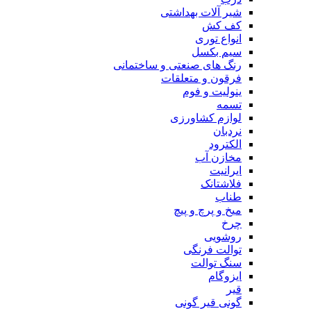
شیر آلات بهداشتی
کف کش
انواع توری
سیم بکسل
رنگ های صنعتی و ساختمانی
فرقون و متعلقات
ینولیت و فوم
تسمه
لوازم کشاورزی
نردبان
الکترود
مخازن آب
ایرانیت
فلاشتانک
طناب
میخ و پرچ و پیچ
چرخ
روشویی
توالت فرنگی
سنگ توالت
ایزوگام
قیر
گونی قیر گونی