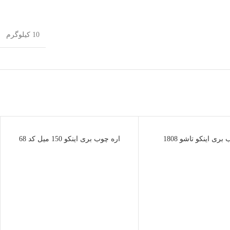
10 کیلوگرم
ناموجود
بری اینکو تاشو 1808
اره چوب بری اینکو 150 میل کد 68