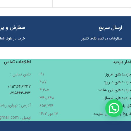
ارسال سریع
سفارش و پرد
سفارشات در تمام نقاط کشور
خرید در طول شبان
آمار بازدید
اطلاعات تماس
بازدیدهای امروز:
191
تلفن تماس :
بازدیدهای دیروز:
487
۰۹۱۲۹۶۴۶۳۳۲
بازدیدهای این هفته:
4,405
۰۲۱۵۶۶۴۰۶۱۳
بازدیدهای امسال:
340,848
آدرس : تهران، رباط 
کل بازدیدها:
653,314
تاریخ به‌روزشدن سایت:
13 مهر 1402
ایمیل : Pishbinshop@gmail.com