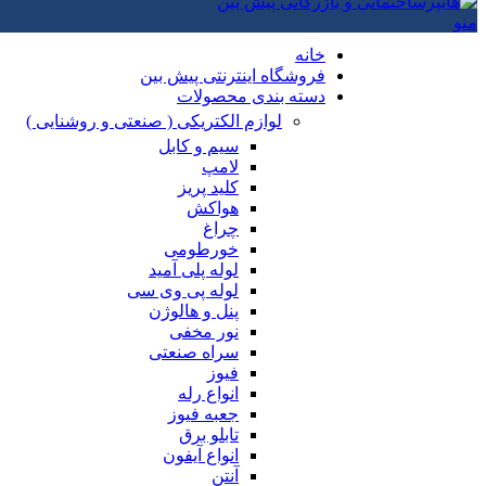
منو
خانه
فروشگاه اینترنتی پیش بین
دسته بندی محصولات
لوازم الکتریکی ( صنعتی و روشنایی )
سیم و کابل
لامپ
کلید پریز
هواکش
چراغ
خورطومی
لوله پلی آمید
لوله پی وی سی
پنل و هالوژن
نور مخفی
سراه صنعتی
فیوز
انواع رله
جعبه فیوز
تابلو برق
انواع آیفون
آنتن