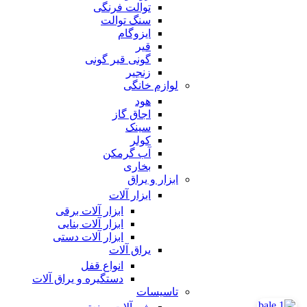
توالت فرنگی
سنگ توالت
ایزوگام
قیر
گونی قیر گونی
زنجیر
لوازم خانگی
هود
اجاق گاز
سینک
کولر
آب گرمکن
بخاری
ابزار و یراق
ابزار آلات
ابزار آلات برقی
ابزار آلات بنایی
ابزار آلات دستی
یراق آلات
انواع قفل
دستگیره و یراق آلات
تاسیسات