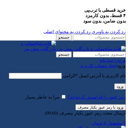
خرید قسطی با ترب‌پی
۴ قسط، بدون کارمزد
بدون ضامن، بدون سود
رد کردن به ناوبری
رد کردن به محتوای اصلی
جستجو
جستجو
ورود / ثبت نام
ورود
ایجاد حساب کاربری
نام کاربری یا آدرس ایمیل
*
الزامی
ورود
رمز عبور را فراموش کرده اید؟
مرا به خاطر بسپار
ورود با رمز عبور یکبار مصرف
ارسال مجدد رمز عبور یکبار مصرف
(00:
60
)
0
محصول
0
تومان