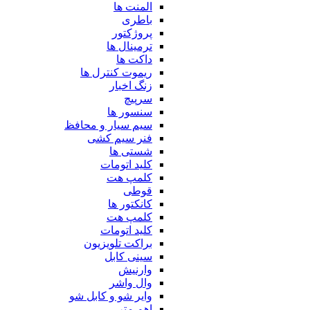
المنت ها
باطری
پروژکتور
ترمینال ها
داکت ها
ریموت کنترل ها
زنگ اخبار
سرپیچ
سنسور ها
سیم سیار و محافظ
فنر سیم کشی
شستی ها
کلید اتومات
کلمپ هت
قوطی
کانکتور ها
کلمپ هت
کلید اتومات
براکت تلویزیون
سینی کابل
وارنیش
وال واشر
وایر شو و کابل شو
اهم متر