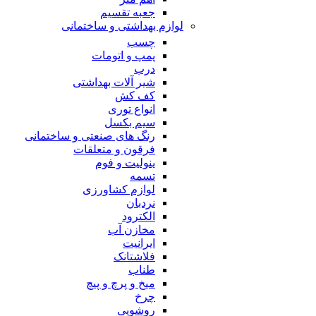
جعبه تقسیم
لوازم بهداشتی و ساختمانی
چسب
پمپ و اتومات
درب
شیر آلات بهداشتی
کف کش
انواع توری
سیم بکسل
رنگ های صنعتی و ساختمانی
فرقون و متعلقات
ینولیت و فوم
تسمه
لوازم کشاورزی
نردبان
الکترود
مخازن آب
ایرانیت
فلاشتانک
طناب
میخ و پرچ و پیچ
چرخ
روشویی