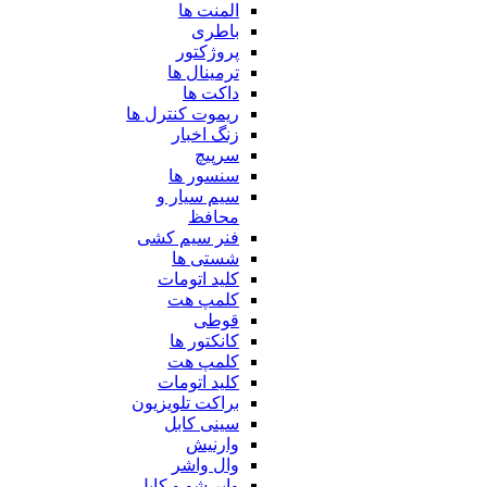
المنت ها
باطری
پروژکتور
ترمینال ها
داکت ها
ریموت کنترل ها
زنگ اخبار
سرپیچ
سنسور ها
سیم سیار و
محافظ
فنر سیم کشی
شستی ها
کلید اتومات
کلمپ هت
قوطی
کانکتور ها
کلمپ هت
کلید اتومات
براکت تلویزیون
سینی کابل
وارنیش
وال واشر
وایر شو و کابل