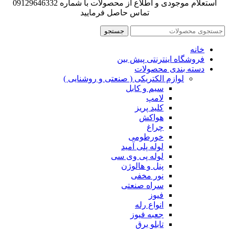
استعلام موجودی و اطلاع از محصولات با شماره 09129646332
تماس حاصل فرمایید
جستجو
خانه
فروشگاه اینترنتی پیش بین
دسته بندی محصولات
لوازم الکتریکی ( صنعتی و روشنایی )
سیم و کابل
لامپ
کلید پریز
هواکش
چراغ
خورطومی
لوله پلی آمید
لوله پی وی سی
پنل و هالوژن
نور مخفی
سراه صنعتی
فیوز
انواع رله
جعبه فیوز
تابلو برق