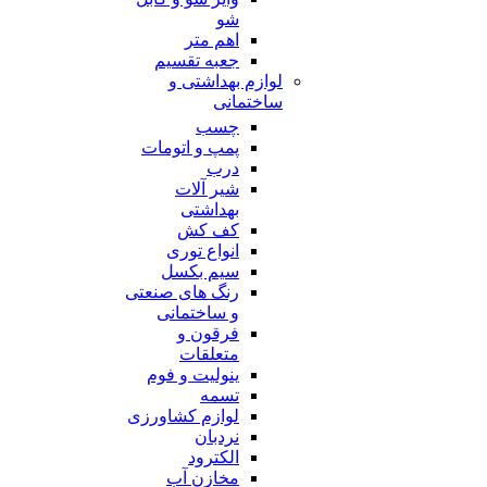
شو
اهم متر
جعبه تقسیم
لوازم بهداشتی و
ساختمانی
چسب
پمپ و اتومات
درب
شیر آلات
بهداشتی
کف کش
انواع توری
سیم بکسل
رنگ های صنعتی
و ساختمانی
فرقون و
متعلقات
ینولیت و فوم
تسمه
لوازم کشاورزی
نردبان
الکترود
مخازن آب