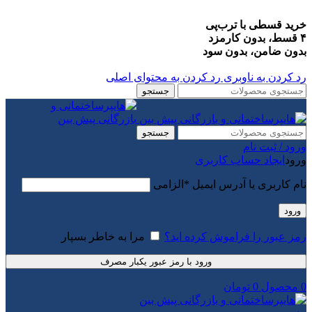
خرید قسطی با ترب‌پی
۴ قسط، بدون کارمزد
بدون ضامن، بدون سود
رد کردن به ناوبری
رد کردن به محتوای اصلی
جستجو
جستجو
ورود / ثبت نام
ورود
ایجاد حساب کاربری
نام کاربری یا آدرس ایمیل
*
الزامی
ورود
رمز عبور را فراموش کرده اید؟
مرا به خاطر بسپار
ورود با رمز عبور یکبار مصرف
0
محصول
0
تومان