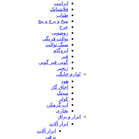
ایرانیت
فلاشتانک
طناب
میخ و پرچ و پیچ
چرخ
روشویی
توالت فرنگی
سنگ توالت
ایزوگام
قیر
گونی قیر گونی
زنجیر
لوازم خانگی
هود
اجاق گاز
سینک
کولر
آب گرمکن
بخاری
ابزار و یراق
ابزار آلات
ابزار آلات
برقی