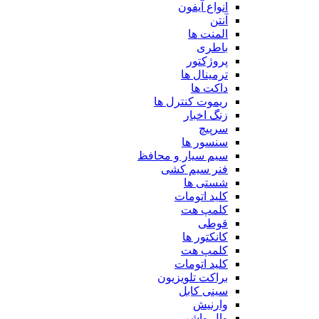
انواع آیفون
آنتن
المنت ها
باطری
پروژکتور
ترمینال ها
داکت ها
ریموت کنترل ها
زنگ اخبار
سرپیچ
سنسور ها
سیم سیار و محافظ
فنر سیم کشی
شستی ها
کلید اتومات
کلمپ هت
قوطی
کانکتور ها
کلمپ هت
کلید اتومات
براکت تلویزیون
سینی کابل
وارنیش
وال واشر