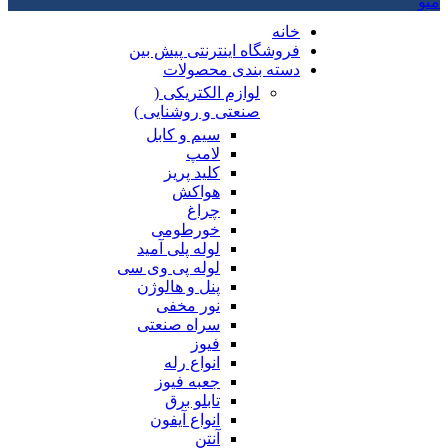
منو
خانه
فروشگاه اینترنتی پیش بین
دسته بندی محصولات
لوازم الکتریکی (
صنعتی و روشنایی )
سیم و کابل
لامپ
کلید پریز
هواکش
چراغ
خورطومی
لوله پلی آمید
لوله پی وی سی
پنل و هالوژن
نور مخفی
سراه صنعتی
فیوز
انواع رله
جعبه فیوز
تابلو برق
انواع آیفون
آنتن