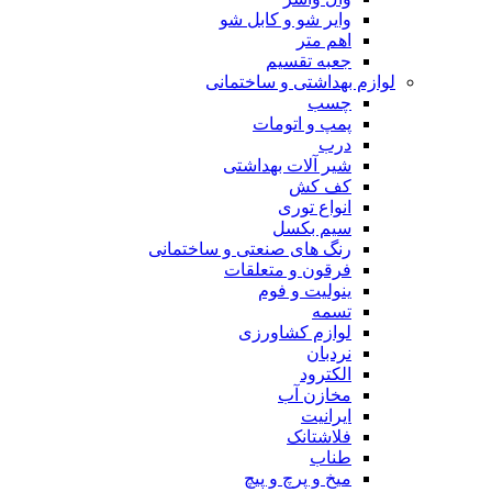
وایر شو و کابل شو
اهم متر
جعبه تقسیم
لوازم بهداشتی و ساختمانی
چسب
پمپ و اتومات
درب
شیر آلات بهداشتی
کف کش
انواع توری
سیم بکسل
رنگ های صنعتی و ساختمانی
فرقون و متعلقات
ینولیت و فوم
تسمه
لوازم کشاورزی
نردبان
الکترود
مخازن آب
ایرانیت
فلاشتانک
طناب
میخ و پرچ و پیچ