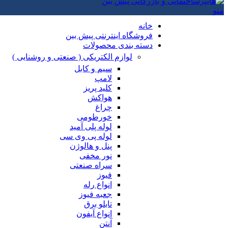
منو
خانه
فروشگاه اینترنتی پیش بین
دسته بندی محصولات
لوازم الکتریکی ( صنعتی و روشنایی )
سیم و کابل
لامپ
کلید پریز
هواکش
چراغ
خورطومی
لوله پلی آمید
لوله پی وی سی
پنل و هالوژن
نور مخفی
سراه صنعتی
فیوز
انواع رله
جعبه فیوز
تابلو برق
انواع آیفون
آنتن