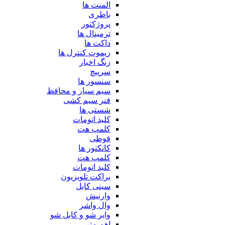
المنت ها
باطری
پروژکتور
ترمینال ها
داکت ها
ریموت کنترل ها
زنگ اخبار
سرپیچ
سنسور ها
سیم سیار و محافظ
فنر سیم کشی
شستی ها
کلید اتومات
کلمپ هت
قوطی
کانکتور ها
کلمپ هت
کلید اتومات
براکت تلویزیون
سینی کابل
وارنیش
وال واشر
وایر شو و کابل شو
اهم متر