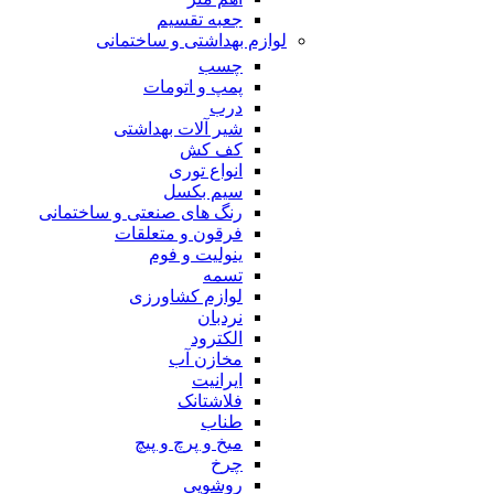
جعبه تقسیم
لوازم بهداشتی و ساختمانی
چسب
پمپ و اتومات
درب
شیر آلات بهداشتی
کف کش
انواع توری
سیم بکسل
رنگ های صنعتی و ساختمانی
فرقون و متعلقات
ینولیت و فوم
تسمه
لوازم کشاورزی
نردبان
الکترود
مخازن آب
ایرانیت
فلاشتانک
طناب
میخ و پرچ و پیچ
چرخ
روشویی