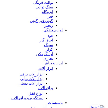
توالت فرنگی
سنگ توالت
ایزوگام
قیر
گونی قیر گونی
زنجیر
لوازم خانگی
هود
اجاق گاز
سینک
کولر
آب گرمکن
بخاری
ابزار و یراق
ابزار آلات
ابزار آلات برقی
ابزار آلات بنایی
ابزار آلات دستی
یراق آلات
انواع قفل
دستگیره و یراق آلات
تاسیسات