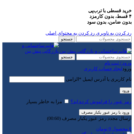
خرید قسطی با ترب‌پی
۴ قسط، بدون کارمزد
بدون ضامن، بدون سود
رد کردن به ناوبری
رد کردن به محتوای اصلی
جستجو
جستجو
ورود / ثبت نام
ورود
ایجاد حساب کاربری
نام کاربری یا آدرس ایمیل
*
الزامی
ورود
رمز عبور را فراموش کرده اید؟
مرا به خاطر بسپار
ورود با رمز عبور یکبار مصرف
ارسال مجدد رمز عبور یکبار مصرف
(00:
60
)
0
محصول
0
تومان