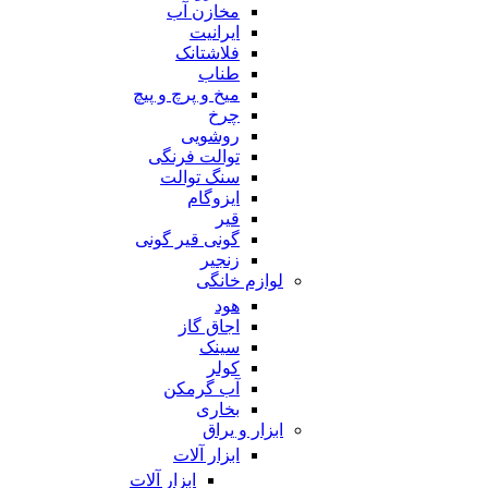
مخازن آب
ایرانیت
فلاشتانک
طناب
میخ و پرچ و پیچ
چرخ
روشویی
توالت فرنگی
سنگ توالت
ایزوگام
قیر
گونی قیر گونی
زنجیر
لوازم خانگی
هود
اجاق گاز
سینک
کولر
آب گرمکن
بخاری
ابزار و یراق
ابزار آلات
ابزار آلات