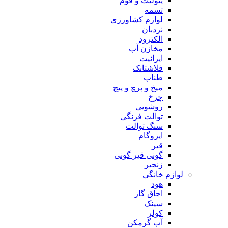
ینولیت و فوم
تسمه
لوازم کشاورزی
نردبان
الکترود
مخازن آب
ایرانیت
فلاشتانک
طناب
میخ و پرچ و پیچ
چرخ
روشویی
توالت فرنگی
سنگ توالت
ایزوگام
قیر
گونی قیر گونی
زنجیر
لوازم خانگی
هود
اجاق گاز
سینک
کولر
آب گرمکن