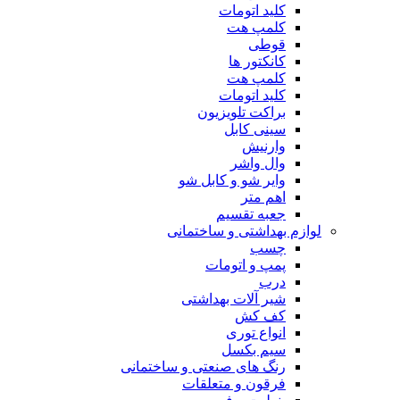
کلید اتومات
کلمپ هت
قوطی
کانکتور ها
کلمپ هت
کلید اتومات
براکت تلویزیون
سینی کابل
وارنیش
وال واشر
وایر شو و کابل شو
اهم متر
جعبه تقسیم
لوازم بهداشتی و ساختمانی
چسب
پمپ و اتومات
درب
شیر آلات بهداشتی
کف کش
انواع توری
سیم بکسل
رنگ های صنعتی و ساختمانی
فرقون و متعلقات