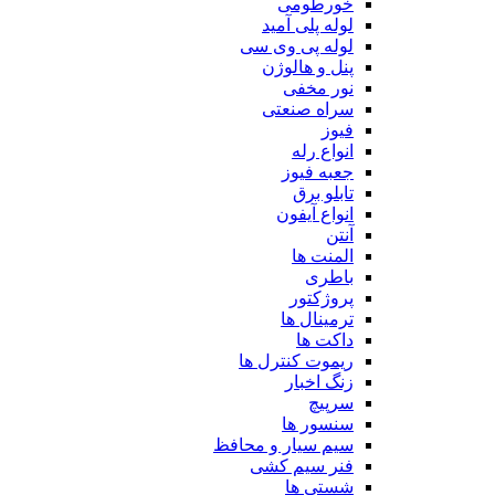
خورطومی
لوله پلی آمید
لوله پی وی سی
پنل و هالوژن
نور مخفی
سراه صنعتی
فیوز
انواع رله
جعبه فیوز
تابلو برق
انواع آیفون
آنتن
المنت ها
باطری
پروژکتور
ترمینال ها
داکت ها
ریموت کنترل ها
زنگ اخبار
سرپیچ
سنسور ها
سیم سیار و محافظ
فنر سیم کشی
شستی ها