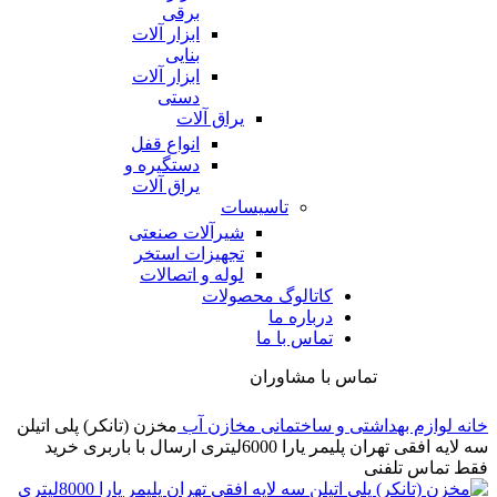
برقی
ابزار آلات
بنایی
ابزار آلات
دستی
یراق آلات
انواع قفل
دستگیره و
یراق آلات
تاسیسات
شیرآلات صنعتی
تجهیزات استخر
لوله و اتصالات
کاتالوگ محصولات
درباره ما
تماس با ما
تماس با مشاوران
خانه
لوازم بهداشتی و ساختمانی
مخازن آب
مخزن (تانکر) پلی اتیلن
سه لایه افقی تهران پلیمر یارا 6000لیتری ارسال با باربری خرید
فقط تماس تلفنی