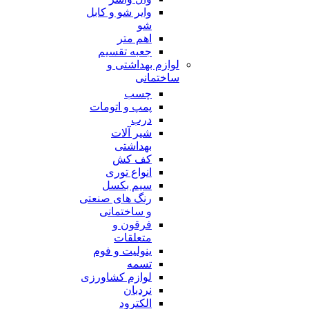
وایر شو و کابل
شو
اهم متر
جعبه تقسیم
لوازم بهداشتی و
ساختمانی
چسب
پمپ و اتومات
درب
شیر آلات
بهداشتی
کف کش
انواع توری
سیم بکسل
رنگ های صنعتی
و ساختمانی
فرقون و
متعلقات
ینولیت و فوم
تسمه
لوازم کشاورزی
نردبان
الکترود