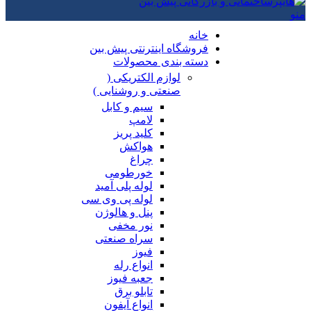
منو
خانه
فروشگاه اینترنتی پیش بین
دسته بندی محصولات
لوازم الکتریکی (
صنعتی و روشنایی )
سیم و کابل
لامپ
کلید پریز
هواکش
چراغ
خورطومی
لوله پلی آمید
لوله پی وی سی
پنل و هالوژن
نور مخفی
سراه صنعتی
فیوز
انواع رله
جعبه فیوز
تابلو برق
انواع آیفون