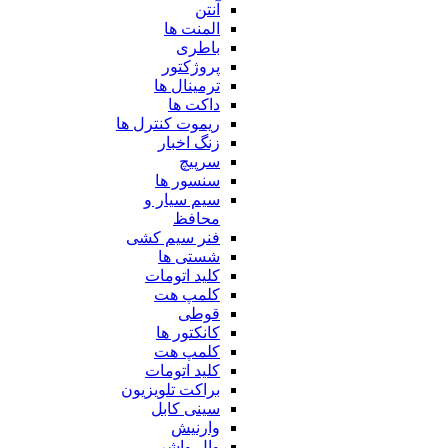
آنتن
المنت ها
باطری
پروژکتور
ترمینال ها
داکت ها
ریموت کنترل ها
زنگ اخبار
سرپیچ
سنسور ها
سیم سیار و
محافظ
فنر سیم کشی
شستی ها
کلید اتومات
کلمپ هت
قوطی
کانکتور ها
کلمپ هت
کلید اتومات
براکت تلویزیون
سینی کابل
وارنیش
وال واشر