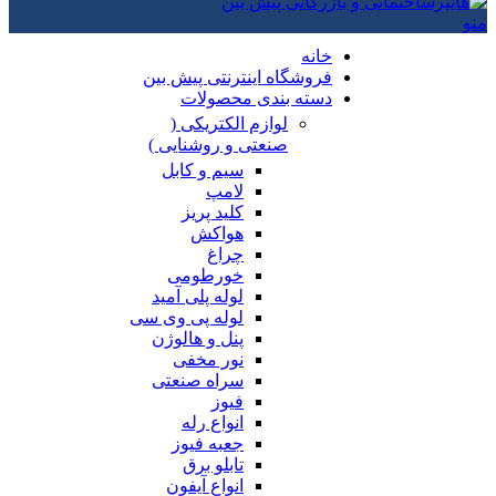
منو
خانه
فروشگاه اینترنتی پیش بین
دسته بندی محصولات
لوازم الکتریکی (
صنعتی و روشنایی )
سیم و کابل
لامپ
کلید پریز
هواکش
چراغ
خورطومی
لوله پلی آمید
لوله پی وی سی
پنل و هالوژن
نور مخفی
سراه صنعتی
فیوز
انواع رله
جعبه فیوز
تابلو برق
انواع آیفون