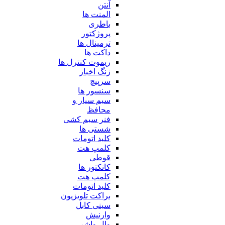
آنتن
المنت ها
باطری
پروژکتور
ترمینال ها
داکت ها
ریموت کنترل ها
زنگ اخبار
سرپیچ
سنسور ها
سیم سیار و
محافظ
فنر سیم کشی
شستی ها
کلید اتومات
کلمپ هت
قوطی
کانکتور ها
کلمپ هت
کلید اتومات
براکت تلویزیون
سینی کابل
وارنیش
وال واشر