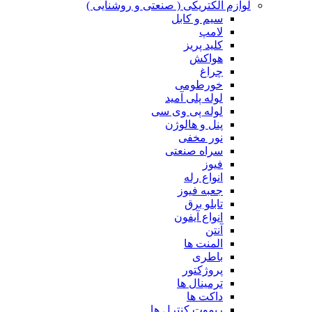
لوازم الکتریکی ( صنعتی و روشنایی )
سیم و کابل
لامپ
کلید پریز
هواکش
چراغ
خورطومی
لوله پلی آمید
لوله پی وی سی
پنل و هالوژن
نور مخفی
سراه صنعتی
فیوز
انواع رله
جعبه فیوز
تابلو برق
انواع آیفون
آنتن
المنت ها
باطری
پروژکتور
ترمینال ها
داکت ها
ریموت کنترل ها