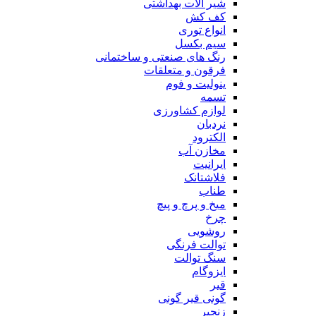
شیر آلات بهداشتی
کف کش
انواع توری
سیم بکسل
رنگ های صنعتی و ساختمانی
فرقون و متعلقات
ینولیت و فوم
تسمه
لوازم کشاورزی
نردبان
الکترود
مخازن آب
ایرانیت
فلاشتانک
طناب
میخ و پرچ و پیچ
چرخ
روشویی
توالت فرنگی
سنگ توالت
ایزوگام
قیر
گونی قیر گونی
زنجیر