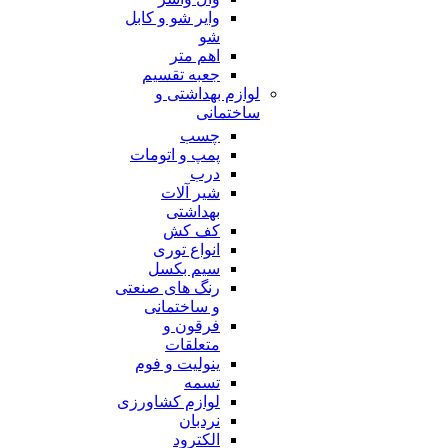
وایر شو و کابل
شو
اهم متر
جعبه تقسیم
لوازم بهداشتی و
ساختمانی
چسب
پمپ و اتومات
درب
شیر آلات
بهداشتی
کف کش
انواع توری
سیم بکسل
رنگ های صنعتی
و ساختمانی
فرقون و
متعلقات
ینولیت و فوم
تسمه
لوازم کشاورزی
نردبان
الکترود