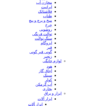
مخازن آب
ایرانیت
فلاشتانک
طناب
میخ و پرچ و پیچ
چرخ
روشویی
توالت فرنگی
سنگ توالت
ایزوگام
قیر
گونی قیر گونی
زنجیر
لوازم خانگی
هود
اجاق گاز
سینک
کولر
آب گرمکن
بخاری
ابزار و یراق
ابزار آلات
ابزار آلات