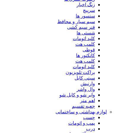
زنگ اخبار
سرپیچ
سنسور ها
سیم سیار و محافظ
فنر سیم کشی
شستی ها
کلید اتومات
کلمپ هت
قوطی
کانکتور ها
کلمپ هت
کلید اتومات
براکت تلویزیون
سینی کابل
وارنیش
وال واشر
وایر شو و کابل شو
اهم متر
جعبه تقسیم
لوازم بهداشتی و ساختمانی
چسب
پمپ و اتومات
درب