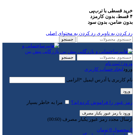
خرید قسطی با ترب‌پی
۴ قسط، بدون کارمزد
بدون ضامن، بدون سود
رد کردن به ناوبری
رد کردن به محتوای اصلی
جستجو
جستجو
ورود / ثبت نام
ورود
ایجاد حساب کاربری
نام کاربری یا آدرس ایمیل
*
الزامی
ورود
رمز عبور را فراموش کرده اید؟
مرا به خاطر بسپار
ورود با رمز عبور یکبار مصرف
ارسال مجدد رمز عبور یکبار مصرف
(00:
60
)
0
محصول
0
تومان