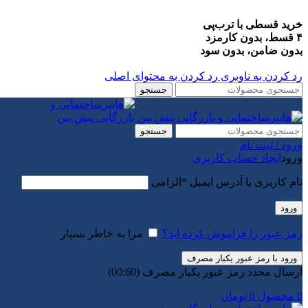
خرید قسطی با ترب‌پی
۴ قسط، بدون کارمزد
بدون ضامن، بدون سود
رد کردن به ناوبری
رد کردن به محتوای اصلی
جستجو
جستجو
ورود / ثبت نام
ورود
ایجاد حساب کاربری
نام کاربری یا آدرس ایمیل
*
الزامی
ورود
رمز عبور را فراموش کرده اید؟
مرا به خاطر بسپار
ورود با رمز عبور یکبار مصرف
ارسال مجدد رمز عبور یکبار مصرف
(00:
60
)
0
محصول
0
تومان