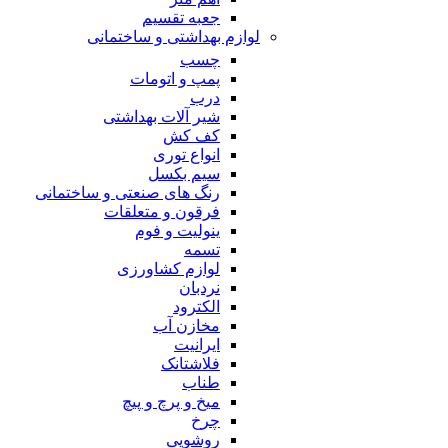
جعبه تقسیم
لوازم بهداشتی و ساختمانی
چسب
پمپ و اتومات
درب
شیر آلات بهداشتی
کف کش
انواع توری
سیم بکسل
رنگ های صنعتی و ساختمانی
فرقون و متعلقات
ینولیت و فوم
تسمه
لوازم کشاورزی
نردبان
الکترود
مخازن آب
ایرانیت
فلاشتانک
طناب
میخ و پرچ و پیچ
چرخ
روشویی