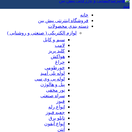
منو
خانه
فروشگاه اینترنتی پیش بین
دسته بندی محصولات
لوازم الکتریکی ( صنعتی و روشنایی )
سیم و کابل
لامپ
کلید پریز
هواکش
چراغ
خورطومی
لوله پلی آمید
لوله پی وی سی
پنل و هالوژن
نور مخفی
سراه صنعتی
فیوز
انواع رله
جعبه فیوز
تابلو برق
انواع آیفون
آنتن