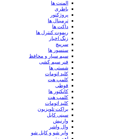
المنت ها
باطری
پروژکتور
ترمینال ها
داکت ها
ریموت کنترل ها
زنگ اخبار
سرپیچ
سنسور ها
سیم سیار و محافظ
فنر سیم کشی
شستی ها
کلید اتومات
کلمپ هت
قوطی
کانکتور ها
کلمپ هت
کلید اتومات
براکت تلویزیون
سینی کابل
وارنیش
وال واشر
وایر شو و کابل شو
اهم متر