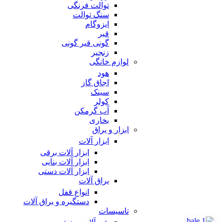
توالت فرنگی
سنگ توالت
ایزوگام
قیر
گونی قیر گونی
زنجیر
لوازم خانگی
هود
اجاق گاز
سینک
کولر
آب گرمکن
بخاری
ابزار و یراق
ابزار آلات
ابزار آلات برقی
ابزار آلات بنایی
ابزار آلات دستی
یراق آلات
انواع قفل
دستگیره و یراق آلات
تاسیسات