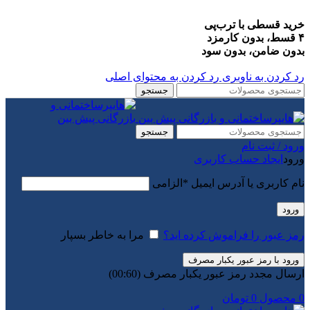
خرید قسطی با ترب‌پی
۴ قسط، بدون کارمزد
بدون ضامن، بدون سود
رد کردن به ناوبری
رد کردن به محتوای اصلی
جستجو
جستجو
ورود / ثبت نام
ورود
ایجاد حساب کاربری
نام کاربری یا آدرس ایمیل
*
الزامی
ورود
رمز عبور را فراموش کرده اید؟
مرا به خاطر بسپار
ورود با رمز عبور یکبار مصرف
ارسال مجدد رمز عبور یکبار مصرف
(00:
60
)
0
محصول
0
تومان