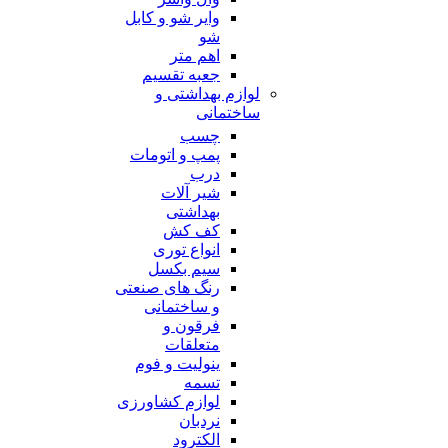
وایر شو و کابل
شو
اهم متر
جعبه تقسیم
لوازم بهداشتی و
ساختمانی
چسب
پمپ و اتومات
درب
شیر آلات
بهداشتی
کف کش
انواع توری
سیم بکسل
رنگ های صنعتی
و ساختمانی
فرقون و
متعلقات
ینولیت و فوم
تسمه
لوازم کشاورزی
نردبان
الکترود