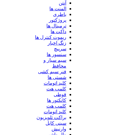
آنتن
المنت ها
باطری
پروژکتور
ترمینال ها
داکت ها
ریموت کنترل ها
زنگ اخبار
سرپیچ
سنسور ها
سیم سیار و
محافظ
فنر سیم کشی
شستی ها
کلید اتومات
کلمپ هت
قوطی
کانکتور ها
کلمپ هت
کلید اتومات
براکت تلویزیون
سینی کابل
وارنیش
وال واشر