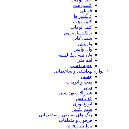
کلمپ هت
قوطی
کانکتور ها
کلمپ هت
کلید اتومات
براکت تلویزیون
سینی کابل
وارنیش
وال واشر
وایر شو و کابل شو
اهم متر
جعبه تقسیم
لوازم بهداشتی و ساختمانی
چسب
پمپ و اتومات
درب
شیر آلات بهداشتی
کف کش
انواع توری
سیم بکسل
رنگ های صنعتی و ساختمانی
فرقون و متعلقات
ینولیت و فوم