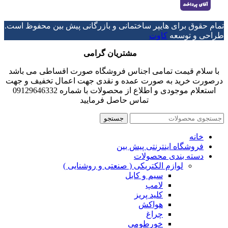
تمام حقوق برای هایپر ساختمانی و بازرگانی پیش بین محفوظ است.
طراحی و توسعه
کاوت
مشتریان گرامی
با سلام قیمت تمامی اجناس فروشگاه صورت اقساطی می باشد
درصورت خرید به صورت عمده و نقدی جهت اعمال تخفیف و جهت
استعلام موجودی و اطلاع از محصولات با شماره 09129646332
تماس حاصل فرمایید
جستجو
خانه
فروشگاه اینترنتی پیش بین
دسته بندی محصولات
لوازم الکتریکی ( صنعتی و روشنایی )
سیم و کابل
لامپ
کلید پریز
هواکش
چراغ
خورطومی