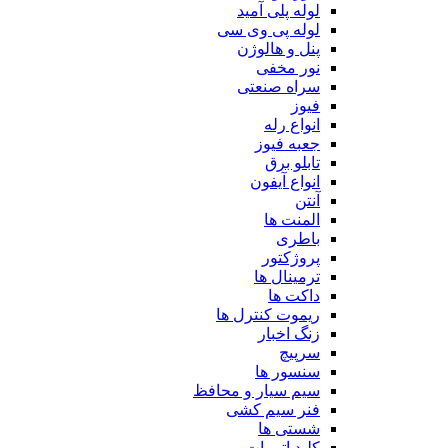
لوله پلی آمید
لوله پی وی سی
پنل و هالوژن
نور مخفی
سراه صنعتی
فیوز
انواع رله
جعبه فیوز
تابلو برق
انواع آیفون
آنتن
المنت ها
باطری
پروژکتور
ترمینال ها
داکت ها
ریموت کنترل ها
زنگ اخبار
سرپیچ
سنسور ها
سیم سیار و محافظ
فنر سیم کشی
شستی ها
کلید اتومات