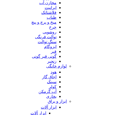
مخازن آب
ایرانیت
فلاشتانک
طناب
میخ و پرچ و پیچ
چرخ
روشویی
توالت فرنگی
سنگ توالت
ایزوگام
قیر
گونی قیر گونی
زنجیر
لوازم خانگی
هود
اجاق گاز
سینک
کولر
آب گرمکن
بخاری
ابزار و یراق
ابزار آلات
ابزار آلات