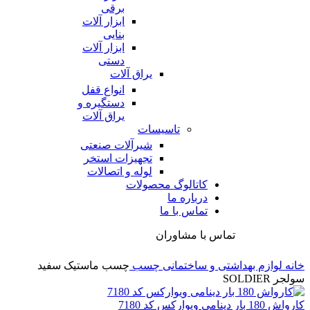
برقی
ابزار آلات
بنایی
ابزار آلات
دستی
یراق آلات
انواع قفل
دستگیره و
یراق آلات
تاسیسات
شیرآلات صنعتی
تجهیزات استخر
لوله و اتصالات
کاتالوگ محصولات
درباره ما
تماس با ما
تماس با مشاوران
خانه
لوازم بهداشتی و ساختمانی
چسب
چسب ماستیک سفید
سولجر SOLDIER
کارواش 180 بار دینامی ویوارکس کد 7180