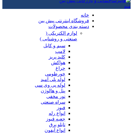
منو
خانه
فروشگاه اینترنتی پیش بین
دسته بندی محصولات
لوازم الکتریکی (
صنعتی و روشنایی )
سیم و کابل
لامپ
کلید پریز
هواکش
چراغ
خورطومی
لوله پلی آمید
لوله پی وی سی
پنل و هالوژن
نور مخفی
سراه صنعتی
فیوز
انواع رله
جعبه فیوز
تابلو برق
انواع آیفون