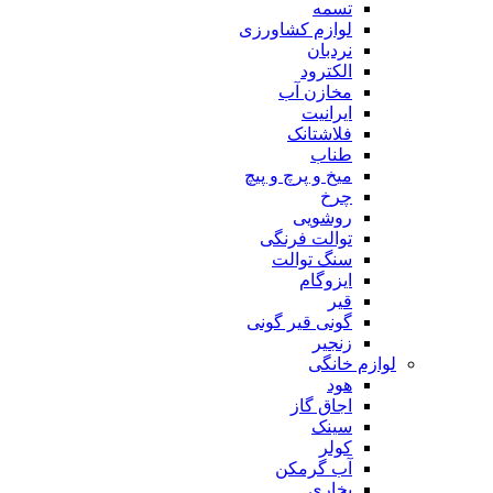
تسمه
لوازم کشاورزی
نردبان
الکترود
مخازن آب
ایرانیت
فلاشتانک
طناب
میخ و پرچ و پیچ
چرخ
روشویی
توالت فرنگی
سنگ توالت
ایزوگام
قیر
گونی قیر گونی
زنجیر
لوازم خانگی
هود
اجاق گاز
سینک
کولر
آب گرمکن
بخاری