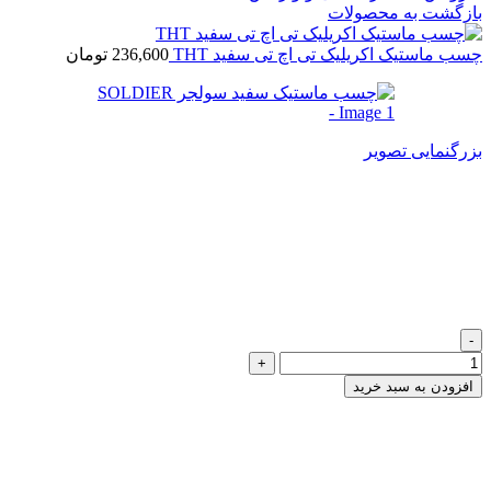
بازگشت به محصولات
چسب ماستیک اکریلیک تی اچ تی سفید THT
236,600
تومان
بزرگنمایی تصویر
چسب ماستیک سفید سولجر
SOLDIER
236,600
تومان
چسب ماستیک سفید سولجر SOLDIER عدد
افزودن به سبد خرید