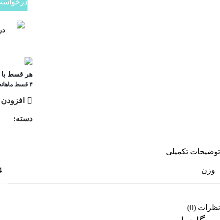
درخواست
در ۴ قسط با 
هر قسط با 
۴ قسط ماهانه. بدون سود، چک و ضامن.
افزودن 
دسته:
یراق
توضیحات تکمیلی
وزن
0.4
نظرات (0)