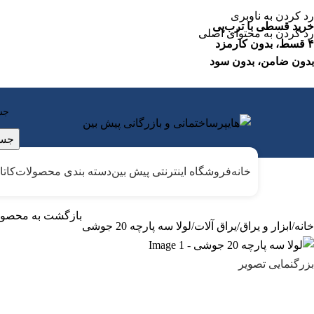
رد کردن به ناوبری
خرید قسطی با ترب‌پی
رد کردن به محتوای اصلی
۴ قسط، بدون کارمزد
بدون ضامن، بدون سود
جست
خانه
فروشگاه اینترنتی پیش بین
دسته بندی محصولات
کات
بازگشت به محصول
خانه
ابزار و یراق
یراق آلات
لولا سه پارچه 20 جوشی
لولا سه 
بزرگنمایی تصویر
97,500
توم