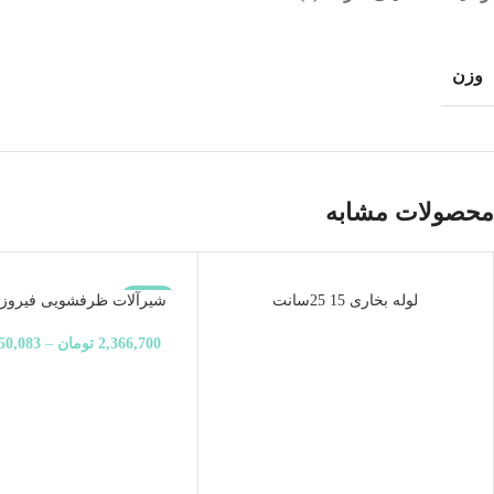
وزن
محصولات مشابه
ناموجود
-10%
لوله بخاری 15 25سانت
شیرآلات ظرفشویی فیروزه
ناموجود
2,366,700
تومان
–
50,083