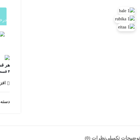
درخ
هر قس
۴ قسط ماهانه. بدون سود، چک و ضامن.
افز
دسته:
توضیحات تکمیلی
نظرات (0)