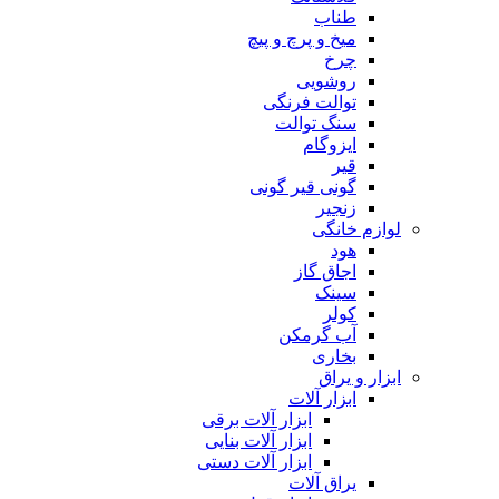
طناب
میخ و پرچ و پیچ
چرخ
روشویی
توالت فرنگی
سنگ توالت
ایزوگام
قیر
گونی قیر گونی
زنجیر
لوازم خانگی
هود
اجاق گاز
سینک
کولر
آب گرمکن
بخاری
ابزار و یراق
ابزار آلات
ابزار آلات برقی
ابزار آلات بنایی
ابزار آلات دستی
یراق آلات