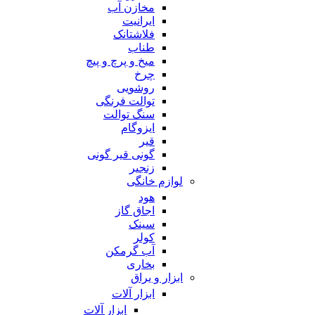
مخازن آب
ایرانیت
فلاشتانک
طناب
میخ و پرچ و پیچ
چرخ
روشویی
توالت فرنگی
سنگ توالت
ایزوگام
قیر
گونی قیر گونی
زنجیر
لوازم خانگی
هود
اجاق گاز
سینک
کولر
آب گرمکن
بخاری
ابزار و یراق
ابزار آلات
ابزار آلات