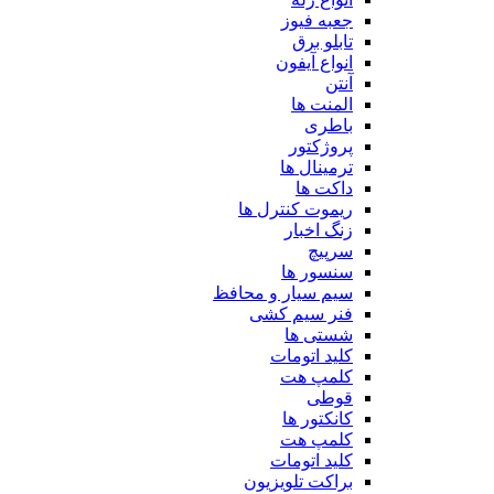
جعبه فیوز
تابلو برق
انواع آیفون
آنتن
المنت ها
باطری
پروژکتور
ترمینال ها
داکت ها
ریموت کنترل ها
زنگ اخبار
سرپیچ
سنسور ها
سیم سیار و محافظ
فنر سیم کشی
شستی ها
کلید اتومات
کلمپ هت
قوطی
کانکتور ها
کلمپ هت
کلید اتومات
براکت تلویزیون