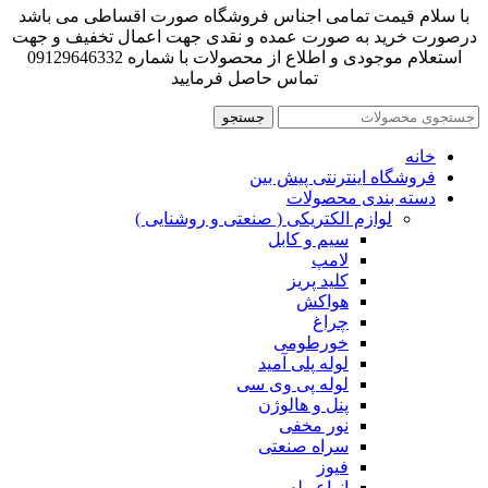
با سلام قیمت تمامی اجناس فروشگاه صورت اقساطی می باشد
درصورت خرید به صورت عمده و نقدی جهت اعمال تخفیف و جهت
استعلام موجودی و اطلاع از محصولات با شماره 09129646332
تماس حاصل فرمایید
جستجو
خانه
فروشگاه اینترنتی پیش بین
دسته بندی محصولات
لوازم الکتریکی ( صنعتی و روشنایی )
سیم و کابل
لامپ
کلید پریز
هواکش
چراغ
خورطومی
لوله پلی آمید
لوله پی وی سی
پنل و هالوژن
نور مخفی
سراه صنعتی
فیوز
انواع رله