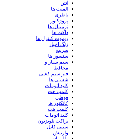
آنتن
المنت ها
باطری
پروژکتور
ترمینال ها
داکت ها
ریموت کنترل ها
زنگ اخبار
سرپیچ
سنسور ها
سیم سیار و
محافظ
فنر سیم کشی
شستی ها
کلید اتومات
کلمپ هت
قوطی
کانکتور ها
کلمپ هت
کلید اتومات
براکت تلویزیون
سینی کابل
وارنیش
وال واشر