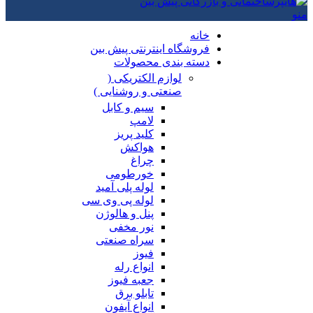
منو
خانه
فروشگاه اینترنتی پیش بین
دسته بندی محصولات
لوازم الکتریکی (
صنعتی و روشنایی )
سیم و کابل
لامپ
کلید پریز
هواکش
چراغ
خورطومی
لوله پلی آمید
لوله پی وی سی
پنل و هالوژن
نور مخفی
سراه صنعتی
فیوز
انواع رله
جعبه فیوز
تابلو برق
انواع آیفون