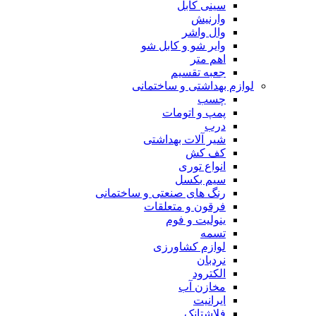
سینی کابل
وارنیش
وال واشر
وایر شو و کابل شو
اهم متر
جعبه تقسیم
لوازم بهداشتی و ساختمانی
چسب
پمپ و اتومات
درب
شیر آلات بهداشتی
کف کش
انواع توری
سیم بکسل
رنگ های صنعتی و ساختمانی
فرقون و متعلقات
ینولیت و فوم
تسمه
لوازم کشاورزی
نردبان
الکترود
مخازن آب
ایرانیت
فلاشتانک