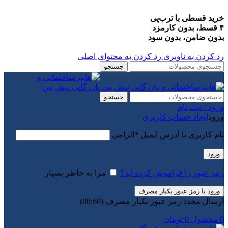
خرید قسطی با ترب‌پی
۴ قسط، بدون کارمزد
بدون ضامن، بدون سود
رد کردن به ناوبری
رد کردن به محتوای اصلی
جستجو
جستجو
ورود / ثبت نام
ورود
ایجاد حساب کاربری
نام کاربری یا آدرس ایمیل
*
الزامی
ورود
رمز عبور را فراموش کرده اید؟
مرا به خاطر بسپار
ورود با رمز عبور یکبار مصرف
ارسال مجدد رمز عبور یکبار مصرف
(00:
60
)
0
محصول
0
تومان