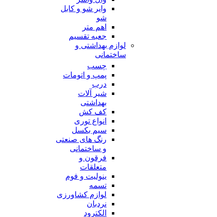
وایر شو و کابل
شو
اهم متر
جعبه تقسیم
لوازم بهداشتی و
ساختمانی
چسب
پمپ و اتومات
درب
شیر آلات
بهداشتی
کف کش
انواع توری
سیم بکسل
رنگ های صنعتی
و ساختمانی
فرقون و
متعلقات
ینولیت و فوم
تسمه
لوازم کشاورزی
نردبان
الکترود