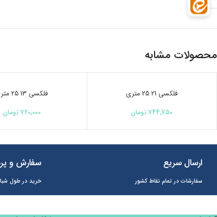
محصولات مشابه
ناموجود
فلکسی 21 25 متری
ناموجود
فلکسی 13 25 متری
744,750
تومان
720,000
تومان
ارسال سریع
سفارش و پرد
سفارشات در تمام نقاط کشور
خرید در طول شبان