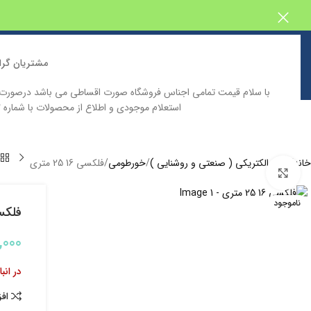
مشتریان گرا
با سلام قیمت تمامی اجناس فروشگاه صورت اقساطی می باشد درصور
استعلام موجودی و اطلاع از محصولات با شماره 09129646332 تماس حاصل فرمایید
خانه
فروشگاه اینترنتی پیش بین
دسته بندی محصولات
کاتالوگ محصولا
خانه
لوازم الکتریکی ( صنعتی و روشنایی )
خورطومی
فلکسی 16 25 متری
بزرگنمایی تصویر
ناموجود
فلکسی 16 
,000
در انب
اف