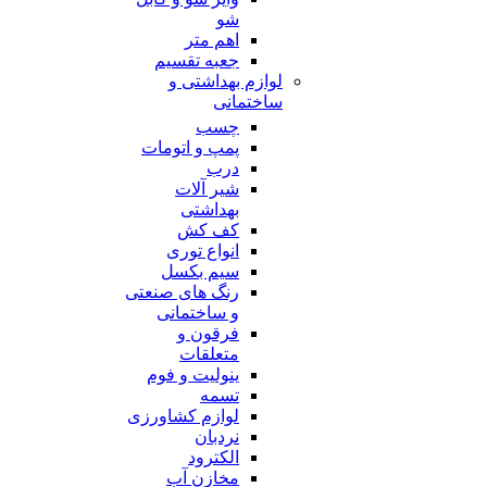
شو
اهم متر
جعبه تقسیم
لوازم بهداشتی و
ساختمانی
چسب
پمپ و اتومات
درب
شیر آلات
بهداشتی
کف کش
انواع توری
سیم بکسل
رنگ های صنعتی
و ساختمانی
فرقون و
متعلقات
ینولیت و فوم
تسمه
لوازم کشاورزی
نردبان
الکترود
مخازن آب