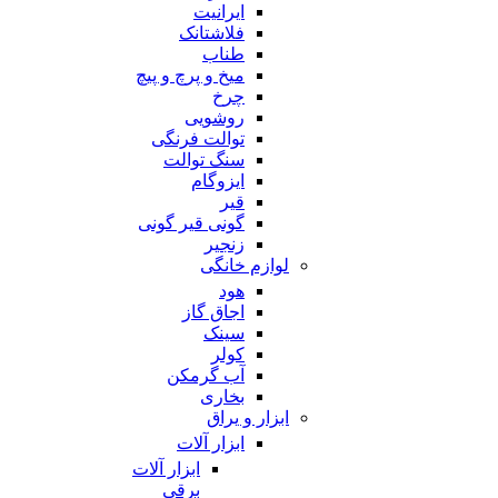
ایرانیت
فلاشتانک
طناب
میخ و پرچ و پیچ
چرخ
روشویی
توالت فرنگی
سنگ توالت
ایزوگام
قیر
گونی قیر گونی
زنجیر
لوازم خانگی
هود
اجاق گاز
سینک
کولر
آب گرمکن
بخاری
ابزار و یراق
ابزار آلات
ابزار آلات
برقی