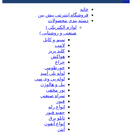
منو
خانه
فروشگاه اینترنتی پیش بین
دسته بندی محصولات
لوازم الکتریکی (
صنعتی و روشنایی )
سیم و کابل
لامپ
کلید پریز
هواکش
چراغ
خورطومی
لوله پلی آمید
لوله پی وی سی
پنل و هالوژن
نور مخفی
سراه صنعتی
فیوز
انواع رله
جعبه فیوز
تابلو برق
انواع آیفون
آنتن