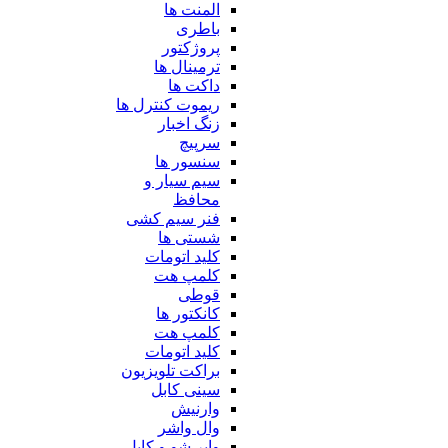
المنت ها
باطری
پروژکتور
ترمینال ها
داکت ها
ریموت کنترل ها
زنگ اخبار
سرپیچ
سنسور ها
سیم سیار و
محافظ
فنر سیم کشی
شستی ها
کلید اتومات
کلمپ هت
قوطی
کانکتور ها
کلمپ هت
کلید اتومات
براکت تلویزیون
سینی کابل
وارنیش
وال واشر
وایر شو و کابل