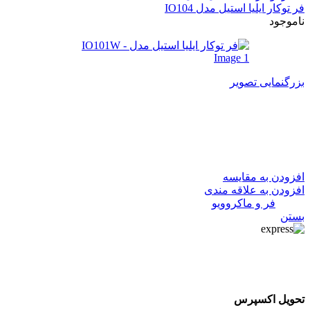
فر توکار ایلیا استیل مدل IO104
ناموجود
بزرگنمایی تصویر
فر توکار ایلیا استیل مدل
IO101W
افزودن به مقایسه
افزودن به علاقه مندی
دسته:
فر و ماکروویو
بستن
تحویل اکسپرس