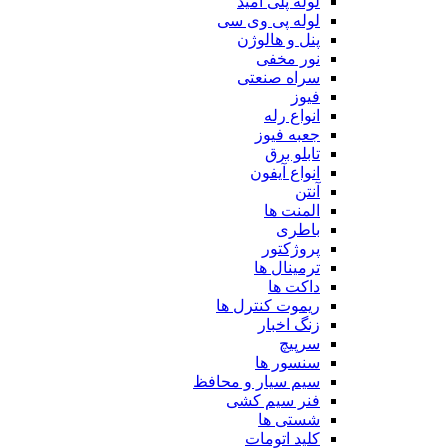
لوله پلی آمید
لوله پی وی سی
پنل و هالوژن
نور مخفی
سراه صنعتی
فیوز
انواع رله
جعبه فیوز
تابلو برق
انواع آیفون
آنتن
المنت ها
باطری
پروژکتور
ترمینال ها
داکت ها
ریموت کنترل ها
زنگ اخبار
سرپیچ
سنسور ها
سیم سیار و محافظ
فنر سیم کشی
شستی ها
کلید اتومات