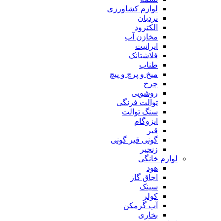
لوازم کشاورزی
نردبان
الکترود
مخازن آب
ایرانیت
فلاشتانک
طناب
میخ و پرچ و پیچ
چرخ
روشویی
توالت فرنگی
سنگ توالت
ایزوگام
قیر
گونی قیر گونی
زنجیر
لوازم خانگی
هود
اجاق گاز
سینک
کولر
آب گرمکن
بخاری