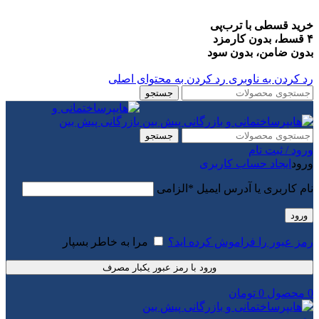
خرید قسطی با ترب‌پی
۴ قسط، بدون کارمزد
بدون ضامن، بدون سود
رد کردن به ناوبری
رد کردن به محتوای اصلی
جستجو
جستجو
ورود / ثبت نام
ورود
ایجاد حساب کاربری
نام کاربری یا آدرس ایمیل
*
الزامی
ورود
رمز عبور را فراموش کرده اید؟
مرا به خاطر بسپار
ورود با رمز عبور یکبار مصرف
0
محصول
0
تومان