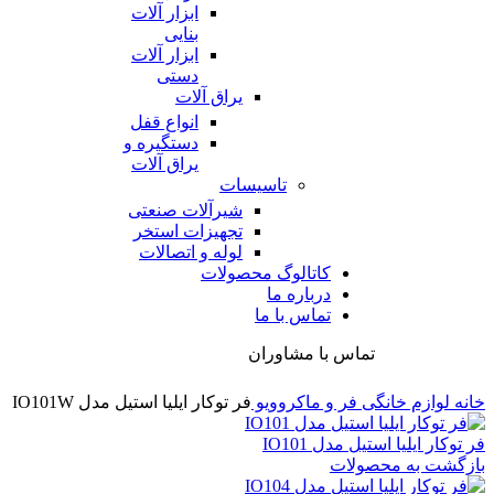
ابزار آلات
بنایی
ابزار آلات
دستی
یراق آلات
انواع قفل
دستگیره و
یراق آلات
تاسیسات
شیرآلات صنعتی
تجهیزات استخر
لوله و اتصالات
کاتالوگ محصولات
درباره ما
تماس با ما
تماس با مشاوران
خانه
لوازم خانگی
فر و ماکروویو
فر توکار ایلیا استیل مدل IO101W
فر توکار ایلیا استیل مدل IO101
بازگشت به محصولات