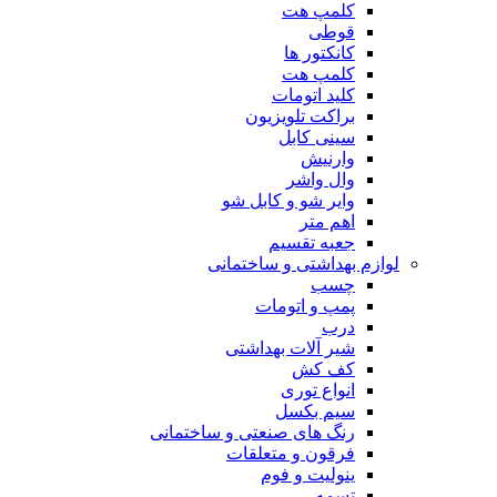
کلمپ هت
قوطی
کانکتور ها
کلمپ هت
کلید اتومات
براکت تلویزیون
سینی کابل
وارنیش
وال واشر
وایر شو و کابل شو
اهم متر
جعبه تقسیم
لوازم بهداشتی و ساختمانی
چسب
پمپ و اتومات
درب
شیر آلات بهداشتی
کف کش
انواع توری
سیم بکسل
رنگ های صنعتی و ساختمانی
فرقون و متعلقات
ینولیت و فوم
تسمه