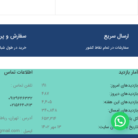
ارسال سریع
سفارش و پرد
سفارشات در تمام نقاط کشور
خرید در طول شبان
آمار بازدید
اطلاعات تماس
بازدیدهای امروز:
191
تلفن تماس :
بازدیدهای دیروز:
487
۰۹۱۲۹۶۴۶۳۳۲
بازدیدهای این هفته:
4,405
۰۲۱۵۶۶۴۰۶۱۳
بازدیدهای امسال:
340,848
آدرس : تهران، رباط 
کل بازدیدها:
653,314
تاریخ به‌روزشدن سایت:
13 مهر 1402
ایمیل : Pishbinshop@gmail.com