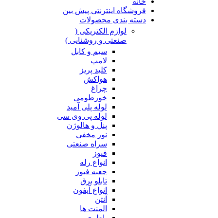
خانه
فروشگاه اینترنتی پیش بین
دسته بندی محصولات
لوازم الکتریکی (
صنعتی و روشنایی )
سیم و کابل
لامپ
کلید پریز
هواکش
چراغ
خورطومی
لوله پلی آمید
لوله پی وی سی
پنل و هالوژن
نور مخفی
سراه صنعتی
فیوز
انواع رله
جعبه فیوز
تابلو برق
انواع آیفون
آنتن
المنت ها
باطری