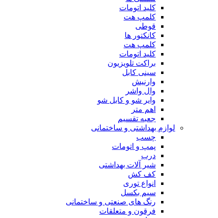
کلید اتومات
کلمپ هت
قوطی
کانکتور ها
کلمپ هت
کلید اتومات
براکت تلویزیون
سینی کابل
وارنیش
وال واشر
وایر شو و کابل شو
اهم متر
جعبه تقسیم
لوازم بهداشتی و ساختمانی
چسب
پمپ و اتومات
درب
شیر آلات بهداشتی
کف کش
انواع توری
سیم بکسل
رنگ های صنعتی و ساختمانی
فرقون و متعلقات