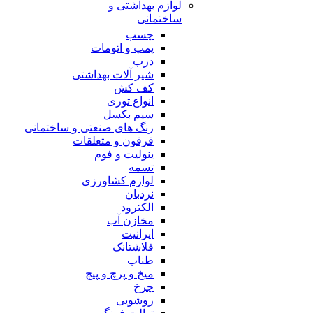
لوازم بهداشتی و
ساختمانی
چسب
پمپ و اتومات
درب
شیر آلات بهداشتی
کف کش
انواع توری
سیم بکسل
رنگ های صنعتی و ساختمانی
فرقون و متعلقات
ینولیت و فوم
تسمه
لوازم کشاورزی
نردبان
الکترود
مخازن آب
ایرانیت
فلاشتانک
طناب
میخ و پرچ و پیچ
چرخ
روشویی