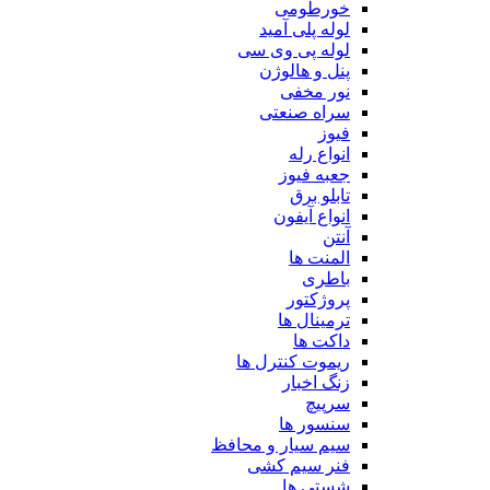
خورطومی
لوله پلی آمید
لوله پی وی سی
پنل و هالوژن
نور مخفی
سراه صنعتی
فیوز
انواع رله
جعبه فیوز
تابلو برق
انواع آیفون
آنتن
المنت ها
باطری
پروژکتور
ترمینال ها
داکت ها
ریموت کنترل ها
زنگ اخبار
سرپیچ
سنسور ها
سیم سیار و محافظ
فنر سیم کشی
شستی ها