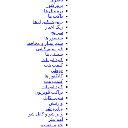
پروژکتور
ترمینال ها
داکت ها
ریموت کنترل ها
زنگ اخبار
سرپیچ
سنسور ها
سیم سیار و محافظ
فنر سیم کشی
شستی ها
کلید اتومات
کلمپ هت
قوطی
کانکتور ها
کلمپ هت
کلید اتومات
براکت تلویزیون
سینی کابل
وارنیش
وال واشر
وایر شو و کابل شو
اهم متر
جعبه تقسیم