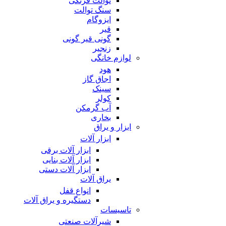
توالت فرنگی
سنگ توالت
ایزوگام
قیر
گونی قیر گونی
زنجیر
لوازم خانگی
هود
اجاق گاز
سینک
کولر
آب گرمکن
بخاری
ابزار و یراق
ابزار آلات
ابزار آلات برقی
ابزار آلات بنایی
ابزار آلات دستی
یراق آلات
انواع قفل
دستگیره و یراق آلات
تاسیسات
شیرآلات صنعتی