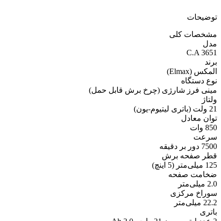
توضیحات
مشخصات کلی
مدل
C.A 3651
برند
المکس (Elmax)
نوع دستگاه
مینی فرز شارژی (چرخ برش قابل حمل)
ولتاژ
21 ولت (باتری لیتیوم-یون)
توان معادل
850 وات
سرعت
7500 دور بر دقیقه
قطر صفحه برش
125 میلی‌متر (5 اینچ)
ضخامت صفحه
2.0 میلی‌متر
سوراخ مرکزی
22.2 میلی‌متر
باتری