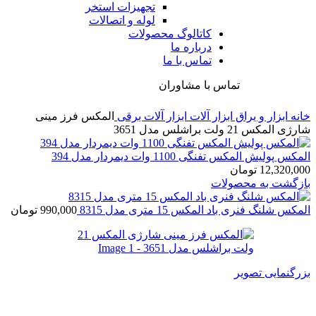
تجهیزات استخر
لوله و اتصالات
کاتالوگ محصولات
درباره ما
تماس با ما
تماس با مشاوران
خانه
ابزار و یراق
ابزار آلات
ابزار آلات برقی
المکس فرز مینی
شارژی المکس 21 ولت براشلس مدل 3651
المکس پولیش المکس تفنگی 1100 وات دیمردار مدل 394
12,320,000
تومان
بازگشت به محصولات
المکس شلنگ فنری باد المکس 15 متری مدل 8315
990,000
تومان
بزرگنمایی تصویر
المکس فرز مینی شارژی المکس 21 ولت براشلس مدل
3651