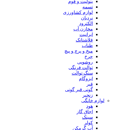
ینولیت و فوم
تسمه
لوازم کشاورزی
نردبان
الکترود
مخازن آب
ایرانیت
فلاشتانک
طناب
میخ و پرچ و پیچ
چرخ
روشویی
توالت فرنگی
سنگ توالت
ایزوگام
قیر
گونی قیر گونی
زنجیر
لوازم خانگی
هود
اجاق گاز
سینک
کولر
آب گرمکن