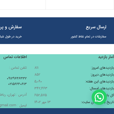
ارسال سریع
سفارش و پرد
سفارشات در تمام نقاط کشور
خرید در طول شبان
آمار بازدید
اطلاعات تماس
بازدیدهای امروز:
811
تلفن تماس :
بازدیدهای دیروز:
852
۰۹۱۲۹۶۴۶۳۳۲
بازدیدهای این هفته:
5,090
۰۲۱۵۶۶۴۰۶۱۳
بازدیدهای امسال:
342,463
آدرس : تهران، رباط 
کل بازدیدها:
652,575
تاریخ به‌روزشدن سایت:
13 مهر 1402
ایمیل : Pishbinshop@gmail.com