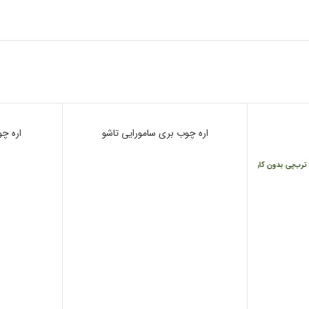
ناموجود
اره چوب بری سامورایی تاشو
ناموجود
اره چو
رب‌پی بدون کارمزد