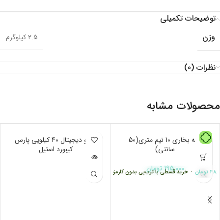
توضیحات تکمیلی
وزن
2.5 کیلوگرم
نظرات (0)
محصولات مشابه
لوله بخاری 10 نیم متری(50
ناموجود
ترازو دیجیتال 40 کیلویی پارس
سانتی)
کیبورد استیل
195,000
تومان
48
تومان
•
خرید قسطی با ترب‌پی بدون کارمزد