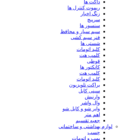
داکت ها
ریموت کنترل ها
زنگ اخبار
سرپیچ
سنسور ها
سیم سیار و محافظ
فنر سیم کشی
شستی ها
کلید اتومات
کلمپ هت
قوطی
کانکتور ها
کلمپ هت
کلید اتومات
براکت تلویزیون
سینی کابل
وارنیش
وال واشر
وایر شو و کابل شو
اهم متر
جعبه تقسیم
لوازم بهداشتی و ساختمانی
چسب
پمپ و اتومات