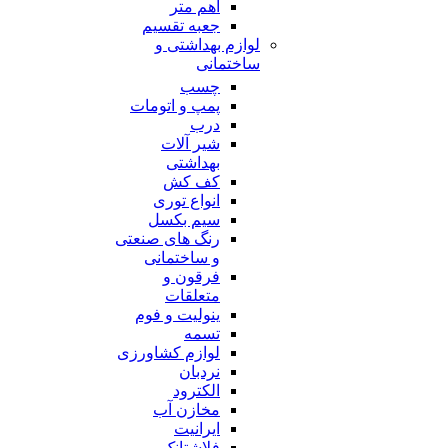
اهم متر
جعبه تقسیم
لوازم بهداشتی و
ساختمانی
چسب
پمپ و اتومات
درب
شیر آلات
بهداشتی
کف کش
انواع توری
سیم بکسل
رنگ های صنعتی
و ساختمانی
فرقون و
متعلقات
ینولیت و فوم
تسمه
لوازم کشاورزی
نردبان
الکترود
مخازن آب
ایرانیت
فلاشتانک