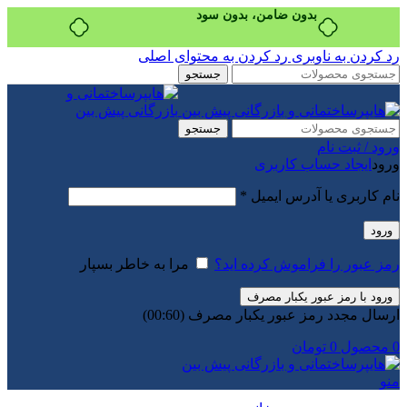
بدون ضامن، بدون سود
رد کردن به ناوبری
رد کردن به محتوای اصلی
جستجو
جستجو
ورود / ثبت نام
ورود
ایجاد حساب کاربری
الزامی
نام کاربری یا آدرس ایمیل
*
ورود
رمز عبور را فراموش کرده اید؟
مرا به خاطر بسپار
ورود با رمز عبور یکبار مصرف
ارسال مجدد رمز عبور یکبار مصرف
(00:
60
)
0
محصول
0
تومان
منو