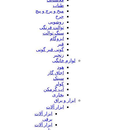
طناب
میخ و پرچ و پیچ
چرخ
روشویی
توالت فرنگی
سنگ توالت
ایزوگام
قیر
گونی قیر گونی
زنجیر
لوازم خانگی
هود
اجاق گاز
سینک
کولر
آب گرمکن
بخاری
ابزار و یراق
ابزار آلات
ابزار آلات
برقی
ابزار آلات