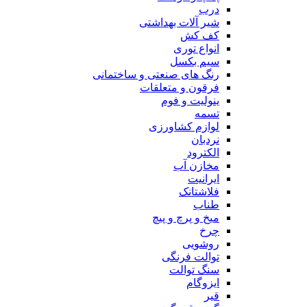
درب
شیر آلات بهداشتی
کف کش
انواع توری
سیم بکسل
رنگ های صنعتی و ساختمانی
فرقون و متعلقات
ینولیت و فوم
تسمه
لوازم کشاورزی
نردبان
الکترود
مخازن آب
ایرانیت
فلاشتانک
طناب
میخ و پرچ و پیچ
چرخ
روشویی
توالت فرنگی
سنگ توالت
ایزوگام
قیر