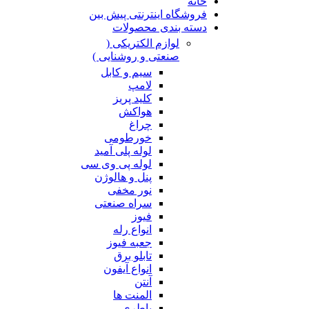
خانه
فروشگاه اینترنتی پیش بین
دسته بندی محصولات
لوازم الکتریکی (
صنعتی و روشنایی )
سیم و کابل
لامپ
کلید پریز
هواکش
چراغ
خورطومی
لوله پلی آمید
لوله پی وی سی
پنل و هالوژن
نور مخفی
سراه صنعتی
فیوز
انواع رله
جعبه فیوز
تابلو برق
انواع آیفون
آنتن
المنت ها
باطری