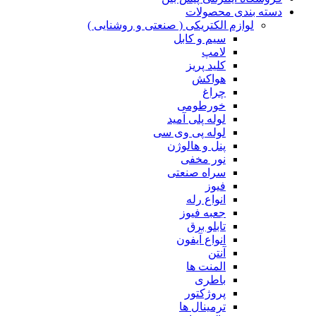
دسته بندی محصولات
لوازم الکتریکی ( صنعتی و روشنایی )
سیم و کابل
لامپ
کلید پریز
هواکش
چراغ
خورطومی
لوله پلی آمید
لوله پی وی سی
پنل و هالوژن
نور مخفی
سراه صنعتی
فیوز
انواع رله
جعبه فیوز
تابلو برق
انواع آیفون
آنتن
المنت ها
باطری
پروژکتور
ترمینال ها