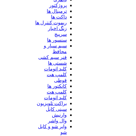
پروژکتور
ترمینال ها
داکت ها
ریموت کنترل ها
زنگ اخبار
سرپیچ
سنسور ها
سیم سیار و
محافظ
فنر سیم کشی
شستی ها
کلید اتومات
کلمپ هت
قوطی
کانکتور ها
کلمپ هت
کلید اتومات
براکت تلویزیون
سینی کابل
وارنیش
وال واشر
وایر شو و کابل
شو