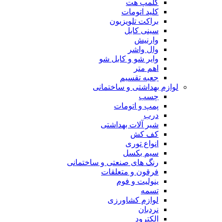
کلمپ هت
کلید اتومات
براکت تلویزیون
سینی کابل
وارنیش
وال واشر
وایر شو و کابل شو
اهم متر
جعبه تقسیم
لوازم بهداشتی و ساختمانی
چسب
پمپ و اتومات
درب
شیر آلات بهداشتی
کف کش
انواع توری
سیم بکسل
رنگ های صنعتی و ساختمانی
فرقون و متعلقات
ینولیت و فوم
تسمه
لوازم کشاورزی
نردبان
الکترود