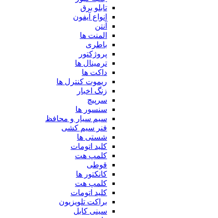
تابلو برق
انواع آیفون
آنتن
المنت ها
باطری
پروژکتور
ترمینال ها
داکت ها
ریموت کنترل ها
زنگ اخبار
سرپیچ
سنسور ها
سیم سیار و محافظ
فنر سیم کشی
شستی ها
کلید اتومات
کلمپ هت
قوطی
کانکتور ها
کلمپ هت
کلید اتومات
براکت تلویزیون
سینی کابل