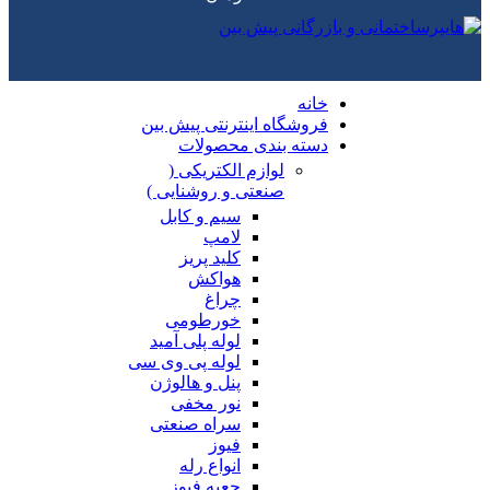
خانه
فروشگاه اینترنتی پیش بین
دسته بندی محصولات
لوازم الکتریکی (
صنعتی و روشنایی )
سیم و کابل
لامپ
کلید پریز
هواکش
چراغ
خورطومی
لوله پلی آمید
لوله پی وی سی
پنل و هالوژن
نور مخفی
سراه صنعتی
فیوز
انواع رله
جعبه فیوز