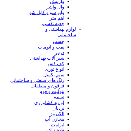
وارنیش
وال واشر
وایر شو و کابل شو
اهم متر
جعبه تقسیم
لوازم بهداشتی و
ساختمانی
چسب
پمپ و اتومات
درب
شیر آلات بهداشتی
کف کش
انواع توری
سیم بکسل
رنگ های صنعتی و ساختمانی
فرقون و متعلقات
ینولیت و فوم
تسمه
لوازم کشاورزی
نردبان
الکترود
مخازن آب
ایرانیت
فلاشتانک