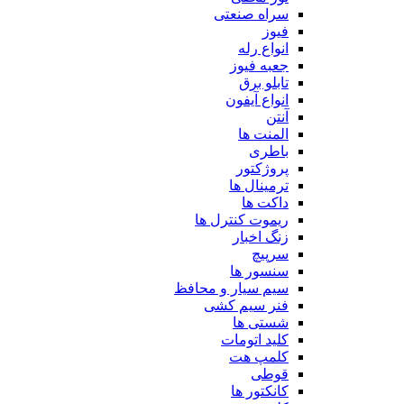
سراه صنعتی
فیوز
انواع رله
جعبه فیوز
تابلو برق
انواع آیفون
آنتن
المنت ها
باطری
پروژکتور
ترمینال ها
داکت ها
ریموت کنترل ها
زنگ اخبار
سرپیچ
سنسور ها
سیم سیار و محافظ
فنر سیم کشی
شستی ها
کلید اتومات
کلمپ هت
قوطی
کانکتور ها