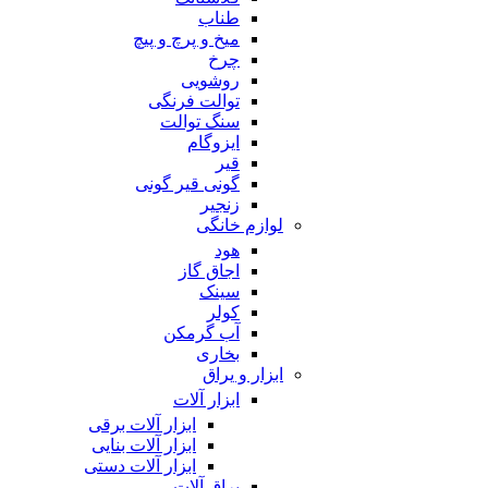
طناب
میخ و پرچ و پیچ
چرخ
روشویی
توالت فرنگی
سنگ توالت
ایزوگام
قیر
گونی قیر گونی
زنجیر
لوازم خانگی
هود
اجاق گاز
سینک
کولر
آب گرمکن
بخاری
ابزار و یراق
ابزار آلات
ابزار آلات برقی
ابزار آلات بنایی
ابزار آلات دستی
یراق آلات