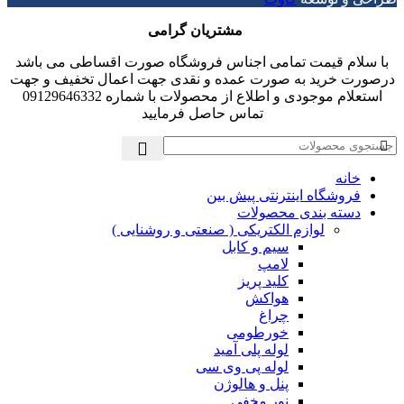
مشتریان گرامی
با سلام قیمت تمامی اجناس فروشگاه صورت اقساطی می باشد
درصورت خرید به صورت عمده و نقدی جهت اعمال تخفیف و جهت
استعلام موجودی و اطلاع از محصولات با شماره 09129646332
تماس حاصل فرمایید
خانه
فروشگاه اینترنتی پیش بین
دسته بندی محصولات
لوازم الکتریکی ( صنعتی و روشنایی )
سیم و کابل
لامپ
کلید پریز
هواکش
چراغ
خورطومی
لوله پلی آمید
لوله پی وی سی
پنل و هالوژن
نور مخفی