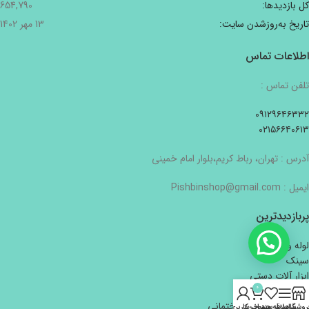
کل بازدیدها:
654,790
تاریخ به‌روزشدن سایت:
13 مهر 1402
اطلاعات تماس
تلفن تماس :
۰۹۱۲۹۶۴۶۳۳۲
۰۲۱۵۶۶۴۰۶۱۳
آدرس : تهران، رباط کریم،بلوار امام خمینی
ایمیل : Pishbinshop@gmail.com
پربازدیدترین
لوله و اتصالات
سینک
ابزار آلات دستی
0
لوازم الکتریکی
لوازم بهداشتی و ساختمانی
روشگاه
سایدبار
علاقه مندی
سبد خرید
حساب کاربری من