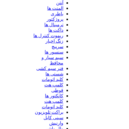
آنتن
المنت ها
باطری
پروژکتور
ترمینال ها
داکت ها
ریموت کنترل ها
زنگ اخبار
سرپیچ
سنسور ها
سیم سیار و
محافظ
فنر سیم کشی
شستی ها
کلید اتومات
کلمپ هت
قوطی
کانکتور ها
کلمپ هت
کلید اتومات
براکت تلویزیون
سینی کابل
وارنیش
وال واشر