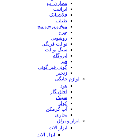
مخازن آب
ایرانیت
فلاشتانک
طناب
میخ و پرچ و پیچ
چرخ
روشویی
توالت فرنگی
سنگ توالت
ایزوگام
قیر
گونی قیر گونی
زنجیر
لوازم خانگی
هود
اجاق گاز
سینک
کولر
آب گرمکن
بخاری
ابزار و یراق
ابزار آلات
ابزار آلات