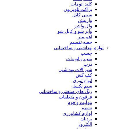
کلید اتومات
براکت تلویزیون
سینی کابل
وارنیش
وال واشر
وایر شو و کابل شو
اهم متر
جعبه تقسیم
لوازم بهداشتی و ساختمانی
چسب
پمپ و اتومات
درب
شیر آلات بهداشتی
کف کش
انواع توری
سیم بکسل
رنگ های صنعتی و ساختمانی
فرقون و متعلقات
ینولیت و فوم
تسمه
لوازم کشاورزی
نردبان
الکترود