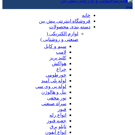
منو
خانه
فروشگاه اینترنتی پیش بین
دسته بندی محصولات
لوازم الکتریکی (
صنعتی و روشنایی )
سیم و کابل
لامپ
کلید پریز
هواکش
چراغ
خورطومی
لوله پلی آمید
لوله پی وی سی
پنل و هالوژن
نور مخفی
سراه صنعتی
فیوز
انواع رله
جعبه فیوز
تابلو برق
انواع آیفون