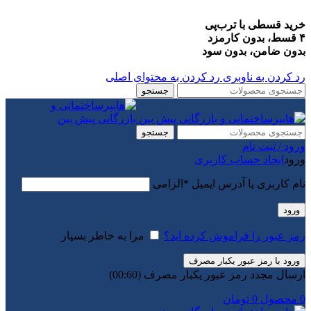
خرید قسطی با ترب‌پی
۴ قسط، بدون کارمزد
بدون ضامن، بدون سود
رد کردن به ناوبری
رد کردن به محتوای اصلی
جستجو
جستجو
ورود / ثبت نام
ورود
ایجاد حساب کاربری
نام کاربری یا آدرس ایمیل
*
الزامی
ورود
رمز عبور را فراموش کرده اید؟
مرا به خاطر بسپار
ورود با رمز عبور یکبار مصرف
ارسال مجدد رمز عبور یکبار مصرف
(00:
60
)
0
محصول
0
تومان