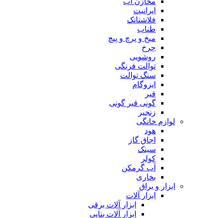
مخازن آب
ایرانیت
فلاشتانک
طناب
میخ و پرچ و پیچ
چرخ
روشویی
توالت فرنگی
سنگ توالت
ایزوگام
قیر
گونی قیر گونی
زنجیر
لوازم خانگی
هود
اجاق گاز
سینک
کولر
آب گرمکن
بخاری
ابزار و یراق
ابزار آلات
ابزار آلات برقی
ابزار آلات بنایی