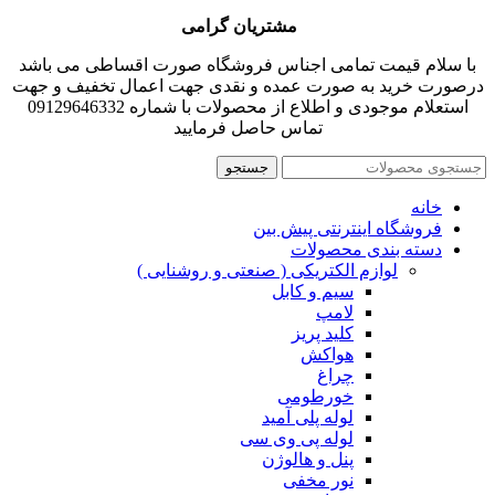
مشتریان گرامی
با سلام قیمت تمامی اجناس فروشگاه صورت اقساطی می باشد
درصورت خرید به صورت عمده و نقدی جهت اعمال تخفیف و جهت
استعلام موجودی و اطلاع از محصولات با شماره 09129646332
تماس حاصل فرمایید
جستجو
خانه
فروشگاه اینترنتی پیش بین
دسته بندی محصولات
لوازم الکتریکی ( صنعتی و روشنایی )
سیم و کابل
لامپ
کلید پریز
هواکش
چراغ
خورطومی
لوله پلی آمید
لوله پی وی سی
پنل و هالوژن
نور مخفی