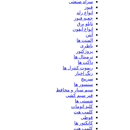
سراه صنعتی
فیوز
انواع رله
جعبه فیوز
تابلو برق
انواع آیفون
آنتن
المنت ها
باطری
پروژکتور
ترمینال ها
داکت ها
ریموت کنترل ها
زنگ اخبار
سرپیچ
سنسور ها
سیم سیار و محافظ
فنر سیم کشی
شستی ها
کلید اتومات
کلمپ هت
قوطی
کانکتور ها
کلمپ هت