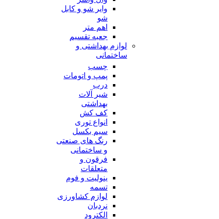
وایر شو و کابل
شو
اهم متر
جعبه تقسیم
لوازم بهداشتی و
ساختمانی
چسب
پمپ و اتومات
درب
شیر آلات
بهداشتی
کف کش
انواع توری
سیم بکسل
رنگ های صنعتی
و ساختمانی
فرقون و
متعلقات
ینولیت و فوم
تسمه
لوازم کشاورزی
نردبان
الکترود