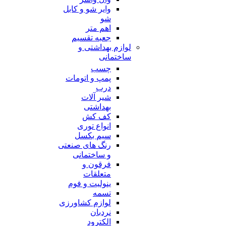
وایر شو و کابل
شو
اهم متر
جعبه تقسیم
لوازم بهداشتی و
ساختمانی
چسب
پمپ و اتومات
درب
شیر آلات
بهداشتی
کف کش
انواع توری
سیم بکسل
رنگ های صنعتی
و ساختمانی
فرقون و
متعلقات
ینولیت و فوم
تسمه
لوازم کشاورزی
نردبان
الکترود