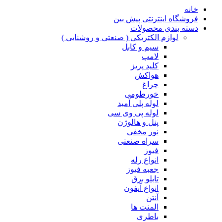
خانه
فروشگاه اینترنتی پیش بین
دسته بندی محصولات
لوازم الکتریکی ( صنعتی و روشنایی )
سیم و کابل
لامپ
کلید پریز
هواکش
چراغ
خورطومی
لوله پلی آمید
لوله پی وی سی
پنل و هالوژن
نور مخفی
سراه صنعتی
فیوز
انواع رله
جعبه فیوز
تابلو برق
انواع آیفون
آنتن
المنت ها
باطری