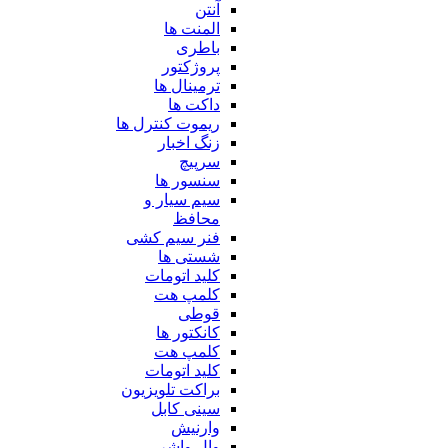
آنتن
المنت ها
باطری
پروژکتور
ترمینال ها
داکت ها
ریموت کنترل ها
زنگ اخبار
سرپیچ
سنسور ها
سیم سیار و
محافظ
فنر سیم کشی
شستی ها
کلید اتومات
کلمپ هت
قوطی
کانکتور ها
کلمپ هت
کلید اتومات
براکت تلویزیون
سینی کابل
وارنیش
وال واشر