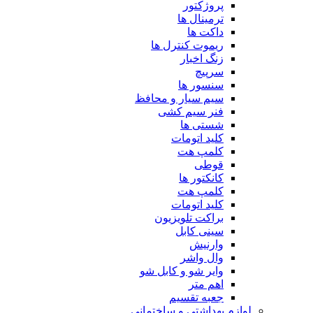
پروژکتور
ترمینال ها
داکت ها
ریموت کنترل ها
زنگ اخبار
سرپیچ
سنسور ها
سیم سیار و محافظ
فنر سیم کشی
شستی ها
کلید اتومات
کلمپ هت
قوطی
کانکتور ها
کلمپ هت
کلید اتومات
براکت تلویزیون
سینی کابل
وارنیش
وال واشر
وایر شو و کابل شو
اهم متر
جعبه تقسیم
لوازم بهداشتی و ساختمانی