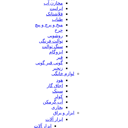
مخازن آب
ایرانیت
فلاشتانک
طناب
میخ و پرچ و پیچ
چرخ
روشویی
توالت فرنگی
سنگ توالت
ایزوگام
قیر
گونی قیر گونی
زنجیر
لوازم خانگی
هود
اجاق گاز
سینک
کولر
آب گرمکن
بخاری
ابزار و یراق
ابزار آلات
ابزار آلات