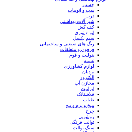
چسب
پمپ و اتومات
درب
شیر آلات بهداشتی
کف کش
انواع توری
سیم بکسل
رنگ های صنعتی و ساختمانی
فرقون و متعلقات
ینولیت و فوم
تسمه
لوازم کشاورزی
نردبان
الکترود
مخازن آب
ایرانیت
فلاشتانک
طناب
میخ و پرچ و پیچ
چرخ
روشویی
توالت فرنگی
سنگ توالت