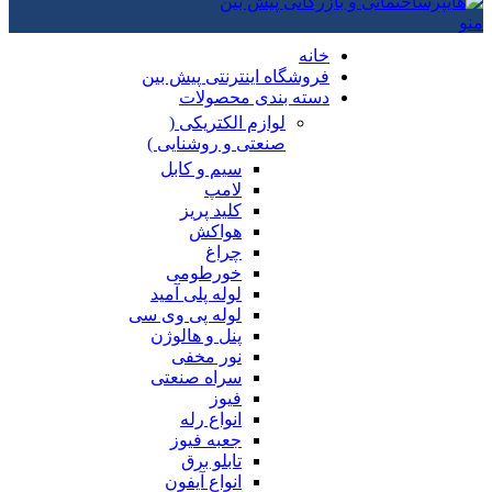
منو
خانه
فروشگاه اینترنتی پیش بین
دسته بندی محصولات
لوازم الکتریکی (
صنعتی و روشنایی )
سیم و کابل
لامپ
کلید پریز
هواکش
چراغ
خورطومی
لوله پلی آمید
لوله پی وی سی
پنل و هالوژن
نور مخفی
سراه صنعتی
فیوز
انواع رله
جعبه فیوز
تابلو برق
انواع آیفون