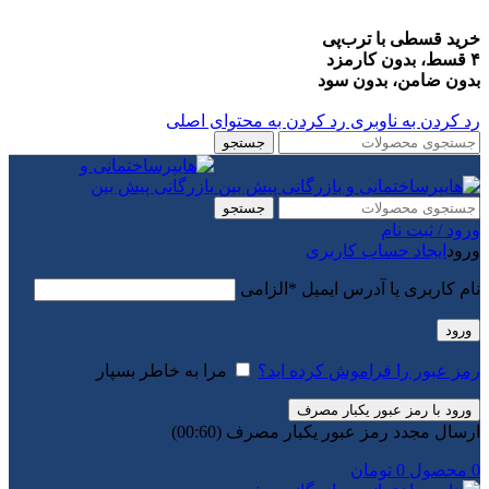
خرید قسطی با ترب‌پی
۴ قسط، بدون کارمزد
بدون ضامن، بدون سود
رد کردن به ناوبری
رد کردن به محتوای اصلی
جستجو
جستجو
ورود / ثبت نام
ورود
ایجاد حساب کاربری
نام کاربری یا آدرس ایمیل
*
الزامی
ورود
رمز عبور را فراموش کرده اید؟
مرا به خاطر بسپار
ورود با رمز عبور یکبار مصرف
ارسال مجدد رمز عبور یکبار مصرف
(00:
60
)
0
محصول
0
تومان