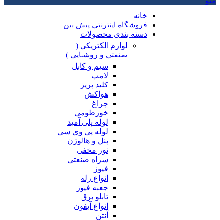
منو
خانه
فروشگاه اینترنتی پیش بین
دسته بندی محصولات
لوازم الکتریکی (
صنعتی و روشنایی )
سیم و کابل
لامپ
کلید پریز
هواکش
چراغ
خورطومی
لوله پلی آمید
لوله پی وی سی
پنل و هالوژن
نور مخفی
سراه صنعتی
فیوز
انواع رله
جعبه فیوز
تابلو برق
انواع آیفون
آنتن