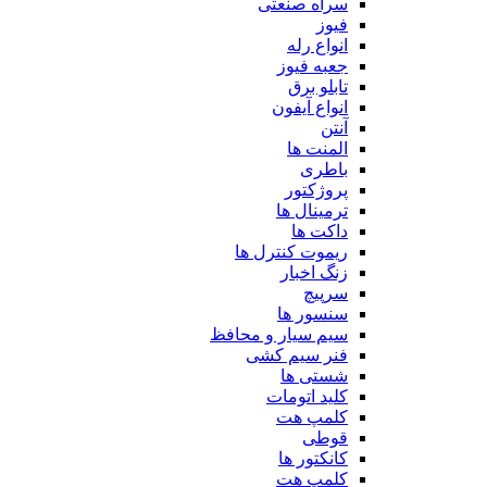
سراه صنعتی
فیوز
انواع رله
جعبه فیوز
تابلو برق
انواع آیفون
آنتن
المنت ها
باطری
پروژکتور
ترمینال ها
داکت ها
ریموت کنترل ها
زنگ اخبار
سرپیچ
سنسور ها
سیم سیار و محافظ
فنر سیم کشی
شستی ها
کلید اتومات
کلمپ هت
قوطی
کانکتور ها
کلمپ هت