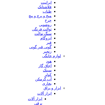
ایرانیت
فلاشتانک
طناب
میخ و پرچ و پیچ
چرخ
روشویی
توالت فرنگی
سنگ توالت
ایزوگام
قیر
گونی قیر گونی
زنجیر
لوازم خانگی
هود
اجاق گاز
سینک
کولر
آب گرمکن
بخاری
ابزار و یراق
ابزار آلات
ابزار آلات
برقی