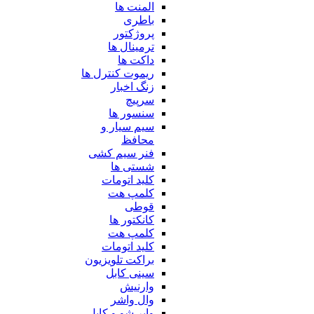
المنت ها
باطری
پروژکتور
ترمینال ها
داکت ها
ریموت کنترل ها
زنگ اخبار
سرپیچ
سنسور ها
سیم سیار و
محافظ
فنر سیم کشی
شستی ها
کلید اتومات
کلمپ هت
قوطی
کانکتور ها
کلمپ هت
کلید اتومات
براکت تلویزیون
سینی کابل
وارنیش
وال واشر
وایر شو و کابل