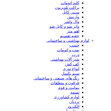
کلید اتومات
براکت تلویزیون
سینی کابل
وارنیش
وال واشر
وایر شو و کابل شو
اهم متر
جعبه تقسیم
لوازم بهداشتی و ساختمانی
چسب
پمپ و اتومات
درب
شیر آلات بهداشتی
کف کش
انواع توری
سیم بکسل
رنگ های صنعتی و ساختمانی
فرقون و متعلقات
ینولیت و فوم
تسمه
لوازم کشاورزی
نردبان
الکترود