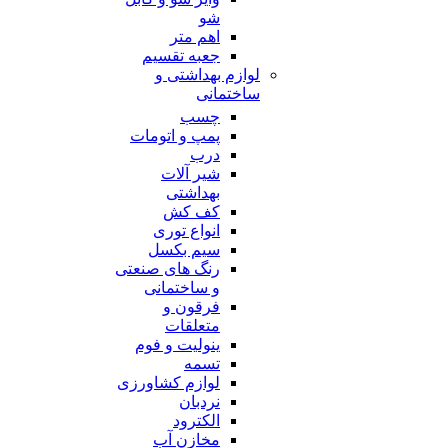
شو
اهم متر
جعبه تقسیم
لوازم بهداشتی و
ساختمانی
چسب
پمپ و اتومات
درب
شیر آلات
بهداشتی
کف کش
انواع توری
سیم بکسل
رنگ های صنعتی
و ساختمانی
فرقون و
متعلقات
ینولیت و فوم
تسمه
لوازم کشاورزی
نردبان
الکترود
مخازن آب