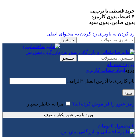
خرید قسطی با ترب‌پی
۴ قسط، بدون کارمزد
بدون ضامن، بدون سود
رد کردن به ناوبری
رد کردن به محتوای اصلی
جستجو
جستجو
ورود / ثبت نام
ورود
ایجاد حساب کاربری
نام کاربری یا آدرس ایمیل
*
الزامی
ورود
رمز عبور را فراموش کرده اید؟
مرا به خاطر بسپار
ورود با رمز عبور یکبار مصرف
0
محصول
0
تومان