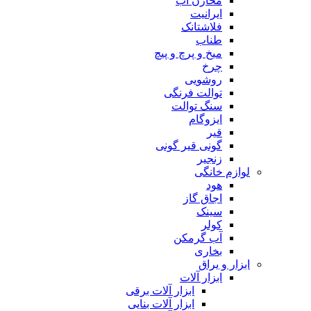
مخازن آب
ایرانیت
فلاشتانک
طناب
میخ و پرچ و پیچ
چرخ
روشویی
توالت فرنگی
سنگ توالت
ایزوگام
قیر
گونی قیر گونی
زنجیر
لوازم خانگی
هود
اجاق گاز
سینک
کولر
آب گرمکن
بخاری
ابزار و یراق
ابزار آلات
ابزار آلات برقی
ابزار آلات بنایی