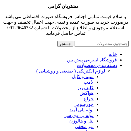
مشتریان گرامی
با سلام قیمت تمامی اجناس فروشگاه صورت اقساطی می باشد
درصورت خرید به صورت عمده و نقدی جهت اعمال تخفیف و جهت
استعلام موجودی و اطلاع از محصولات با شماره 09129646332
تماس حاصل فرمایید
جستجو
خانه
فروشگاه اینترنتی پیش بین
دسته بندی محصولات
لوازم الکتریکی ( صنعتی و روشنایی )
سیم و کابل
لامپ
کلید پریز
هواکش
چراغ
خورطومی
لوله پلی آمید
لوله پی وی سی
پنل و هالوژن
نور مخفی