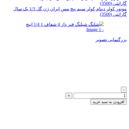
موتور کولر دینام کولر سیم پیچ مس ایران ژن گل 1/3 یک سال
گارانتی (3500)
بزرگنمایی تصویر
شلنگ شیلنگ فنر دار 4 شفاف 1
1/4 اینچ
625,000
تومان
شلنگ شیلنگ فنر دار 4 شفاف 1 1/4 اینچ عدد
افزودن به سبد خرید