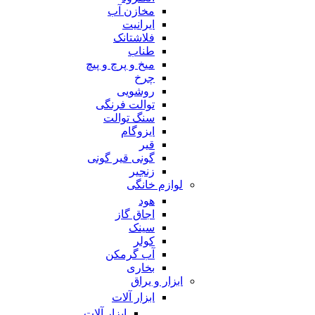
مخازن آب
ایرانیت
فلاشتانک
طناب
میخ و پرچ و پیچ
چرخ
روشویی
توالت فرنگی
سنگ توالت
ایزوگام
قیر
گونی قیر گونی
زنجیر
لوازم خانگی
هود
اجاق گاز
سینک
کولر
آب گرمکن
بخاری
ابزار و یراق
ابزار آلات
ابزار آلات