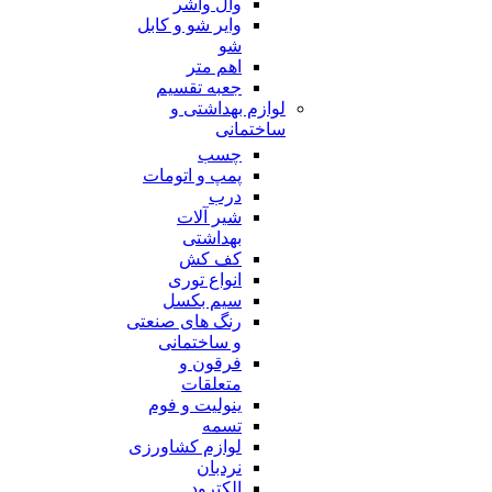
وال واشر
وایر شو و کابل
شو
اهم متر
جعبه تقسیم
لوازم بهداشتی و
ساختمانی
چسب
پمپ و اتومات
درب
شیر آلات
بهداشتی
کف کش
انواع توری
سیم بکسل
رنگ های صنعتی
و ساختمانی
فرقون و
متعلقات
ینولیت و فوم
تسمه
لوازم کشاورزی
نردبان
الکترود