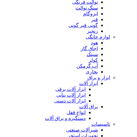
توالت فرنگی
سنگ توالت
ایزوگام
قیر
گونی قیر گونی
زنجیر
لوازم خانگی
هود
اجاق گاز
سینک
کولر
آب گرمکن
بخاری
ابزار و یراق
ابزار آلات
ابزار آلات برقی
ابزار آلات بنایی
ابزار آلات دستی
یراق آلات
انواع قفل
دستگیره و یراق آلات
تاسیسات
شیرآلات صنعتی
تجهیزات استخر