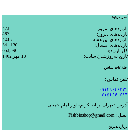
بسته بندی زیبا و متفاوت
آمار بازدید
473
بازدیدهای امروز:
487
بازدیدهای دیروز:
4,687
بازدیدهای این هفته:
341,130
بازدیدهای امسال:
653,596
کل بازدیدها:
تاریخ به‌روزشدن سایت:
13 مهر 1402
اطلاعات تماس
تلفن تماس :
۰۹۱۲۹۶۴۶۳۳۲
۰۲۱۵۶۶۴۰۶۱۳
آدرس : تهران، رباط کریم،بلوار امام خمینی
ایمیل : Pishbinshop@gmail.com
پربازدیدترین