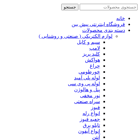
جستجو
خانه
فروشگاه اینترنتی پیش بین
دسته بندی محصولات
لوازم الکتریکی ( صنعتی و روشنایی )
سیم و کابل
لامپ
کلید پریز
هواکش
چراغ
خورطومی
لوله پلی آمید
لوله پی وی سی
پنل و هالوژن
نور مخفی
سراه صنعتی
فیوز
انواع رله
جعبه فیوز
تابلو برق
انواع آیفون
آنتن