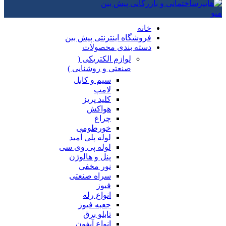
منو
خانه
فروشگاه اینترنتی پیش بین
دسته بندی محصولات
لوازم الکتریکی (
صنعتی و روشنایی )
سیم و کابل
لامپ
کلید پریز
هواکش
چراغ
خورطومی
لوله پلی آمید
لوله پی وی سی
پنل و هالوژن
نور مخفی
سراه صنعتی
فیوز
انواع رله
جعبه فیوز
تابلو برق
انواع آیفون