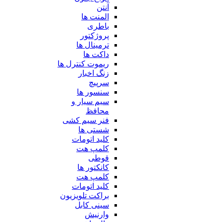
آنتن
المنت ها
باطری
پروژکتور
ترمینال ها
داکت ها
ریموت کنترل ها
زنگ اخبار
سرپیچ
سنسور ها
سیم سیار و
محافظ
فنر سیم کشی
شستی ها
کلید اتومات
کلمپ هت
قوطی
کانکتور ها
کلمپ هت
کلید اتومات
براکت تلویزیون
سینی کابل
وارنیش