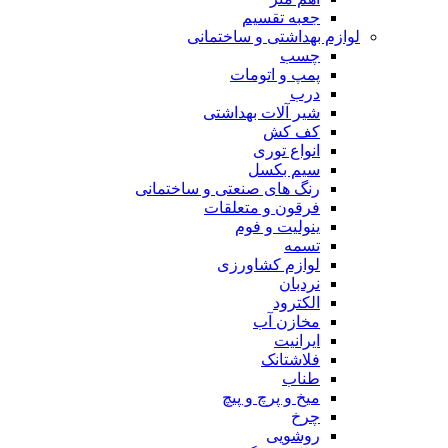
جعبه تقسیم
لوازم بهداشتی و ساختمانی
چسب
پمپ و اتومات
درب
شیر آلات بهداشتی
کف کش
انواع توری
سیم بکسل
رنگ های صنعتی و ساختمانی
فرقون و متعلقات
ینولیت و فوم
تسمه
لوازم کشاورزی
نردبان
الکترود
مخازن آب
ایرانیت
فلاشتانک
طناب
میخ و پرچ و پیچ
چرخ
روشویی