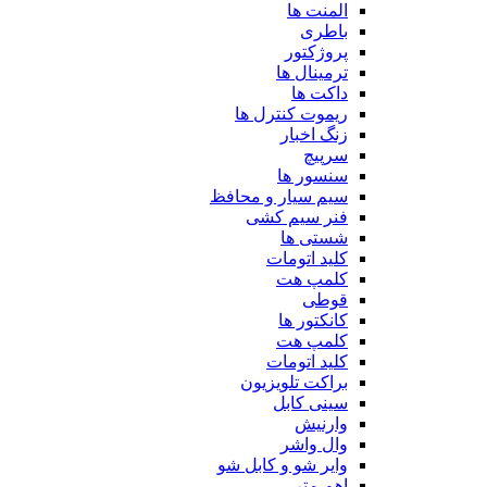
المنت ها
باطری
پروژکتور
ترمینال ها
داکت ها
ریموت کنترل ها
زنگ اخبار
سرپیچ
سنسور ها
سیم سیار و محافظ
فنر سیم کشی
شستی ها
کلید اتومات
کلمپ هت
قوطی
کانکتور ها
کلمپ هت
کلید اتومات
براکت تلویزیون
سینی کابل
وارنیش
وال واشر
وایر شو و کابل شو
اهم متر