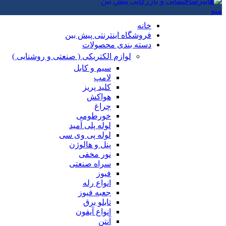
منو
خانه
فروشگاه اینترنتی پیش بین
دسته بندی محصولات
لوازم الکتریکی ( صنعتی و روشنایی )
سیم و کابل
لامپ
کلید پریز
هواکش
چراغ
خورطومی
لوله پلی آمید
لوله پی وی سی
پنل و هالوژن
نور مخفی
سراه صنعتی
فیوز
انواع رله
جعبه فیوز
تابلو برق
انواع آیفون
آنتن