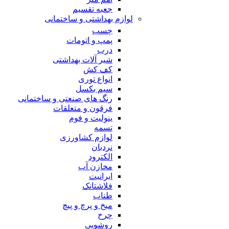
جعبه تقسیم
لوازم بهداشتی و ساختمانی
چسب
پمپ و اتومات
درب
شیر آلات بهداشتی
کف کش
انواع توری
سیم بکسل
رنگ های صنعتی و ساختمانی
فرقون و متعلقات
ینولیت و فوم
تسمه
لوازم کشاورزی
نردبان
الکترود
مخازن آب
ایرانیت
فلاشتانک
طناب
میخ و پرچ و پیچ
چرخ
روشویی