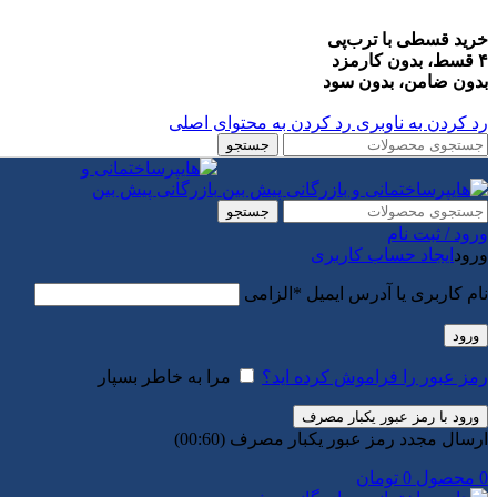
خرید قسطی با ترب‌پی
۴ قسط، بدون کارمزد
بدون ضامن، بدون سود
رد کردن به ناوبری
رد کردن به محتوای اصلی
جستجو
جستجو
ورود / ثبت نام
ورود
ایجاد حساب کاربری
نام کاربری یا آدرس ایمیل
*
الزامی
ورود
رمز عبور را فراموش کرده اید؟
مرا به خاطر بسپار
ورود با رمز عبور یکبار مصرف
ارسال مجدد رمز عبور یکبار مصرف
(00:
60
)
0
محصول
0
تومان