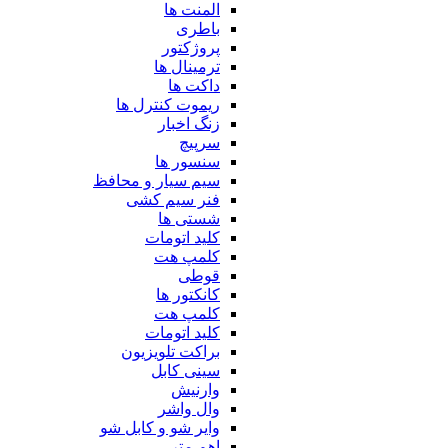
المنت ها
باطری
پروژکتور
ترمینال ها
داکت ها
ریموت کنترل ها
زنگ اخبار
سرپیچ
سنسور ها
سیم سیار و محافظ
فنر سیم کشی
شستی ها
کلید اتومات
کلمپ هت
قوطی
کانکتور ها
کلمپ هت
کلید اتومات
براکت تلویزیون
سینی کابل
وارنیش
وال واشر
وایر شو و کابل شو
اهم متر