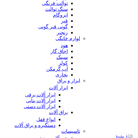
توالت فرنگی
سنگ توالت
ایزوگام
قیر
گونی قیر گونی
زنجیر
لوازم خانگی
هود
اجاق گاز
سینک
کولر
آب گرمکن
بخاری
ابزار و یراق
ابزار آلات
ابزار آلات برقی
ابزار آلات بنایی
ابزار آلات دستی
یراق آلات
انواع قفل
دستگیره و یراق آلات
تاسیسات