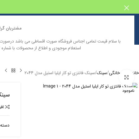
مشتریان گرا
با سلام قیمت تمامی اجناس فروشگاه صورت اقساطی می باشد درصور
استعلام موجودی و اطلاع از محصولات با شماره 09129646332 تماس حاصل فرمایید
خانه
فروشگاه اینترنتی پیش بین
دسته بندی محصولات
کاتالوگ محصولا
خانه
لوازم خانگی
سینک
سینک فانتزی تو کار ایلیا استیل مدل 2044
بزرگنمایی تصویر
ناموجود
سینک 
اف
دسته: