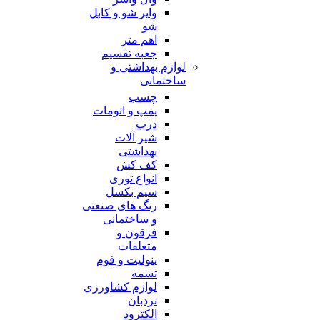
وایر شو و کابل
شو
اهم متر
جعبه تقسیم
لوازم بهداشتی و
ساختمانی
چسب
پمپ و اتومات
درب
شیر آلات
بهداشتی
کف کش
انواع توری
سیم بکسل
رنگ های صنعتی
و ساختمانی
فرقون و
متعلقات
ینولیت و فوم
تسمه
لوازم کشاورزی
نردبان
الکترود