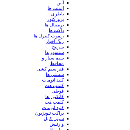
آنتن
المنت ها
باطری
پروژکتور
ترمینال ها
داکت ها
ریموت کنترل ها
زنگ اخبار
سرپیچ
سنسور ها
سیم سیار و
محافظ
فنر سیم کشی
شستی ها
کلید اتومات
کلمپ هت
قوطی
کانکتور ها
کلمپ هت
کلید اتومات
براکت تلویزیون
سینی کابل
وارنیش
وال واشر