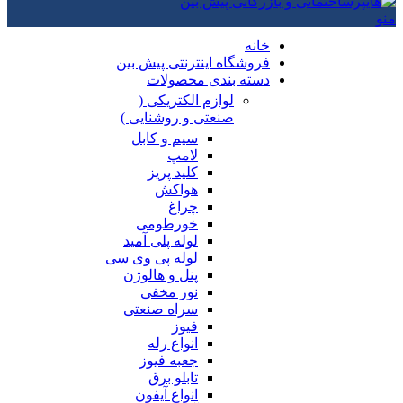
منو
خانه
فروشگاه اینترنتی پیش بین
دسته بندی محصولات
لوازم الکتریکی (
صنعتی و روشنایی )
سیم و کابل
لامپ
کلید پریز
هواکش
چراغ
خورطومی
لوله پلی آمید
لوله پی وی سی
پنل و هالوژن
نور مخفی
سراه صنعتی
فیوز
انواع رله
جعبه فیوز
تابلو برق
انواع آیفون