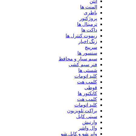
آنتن
المنت ها
باطری
پروژکتور
ترمینال ها
داکت ها
ریموت کنترل ها
زنگ اخبار
سرپیچ
سنسور ها
سیم سیار و محافظ
فنر سیم کشی
شستی ها
کلید اتومات
کلمپ هت
قوطی
کانکتور ها
کلمپ هت
کلید اتومات
براکت تلویزیون
سینی کابل
وارنیش
وال واشر
وایر شو و کابل شو