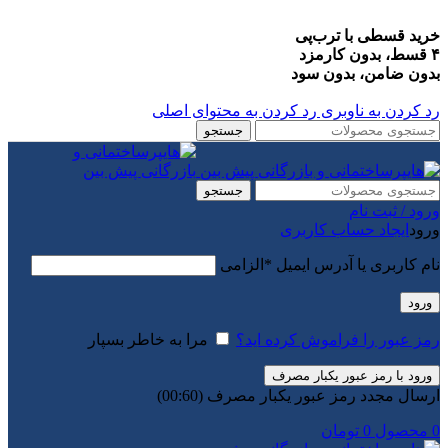
خرید قسطی با ترب‌پی
۴ قسط، بدون کارمزد
بدون ضامن، بدون سود
رد کردن به ناوبری
رد کردن به محتوای اصلی
جستجو
جستجو
ورود / ثبت نام
ورود
ایجاد حساب کاربری
نام کاربری یا آدرس ایمیل
*
الزامی
ورود
رمز عبور را فراموش کرده اید؟
مرا به خاطر بسپار
ورود با رمز عبور یکبار مصرف
ارسال مجدد رمز عبور یکبار مصرف
(00:
60
)
0
محصول
0
تومان