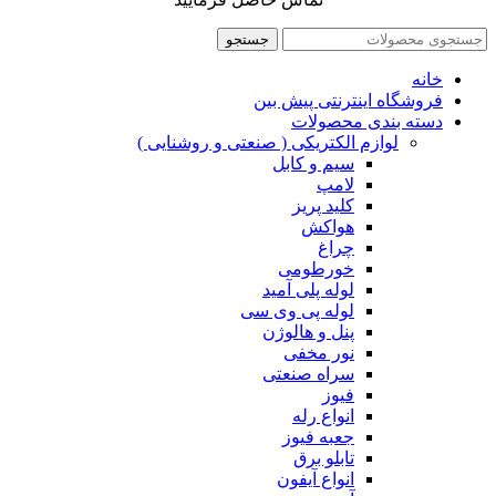
جستجو
خانه
فروشگاه اینترنتی پیش بین
دسته بندی محصولات
لوازم الکتریکی ( صنعتی و روشنایی )
سیم و کابل
لامپ
کلید پریز
هواکش
چراغ
خورطومی
لوله پلی آمید
لوله پی وی سی
پنل و هالوژن
نور مخفی
سراه صنعتی
فیوز
انواع رله
جعبه فیوز
تابلو برق
انواع آیفون