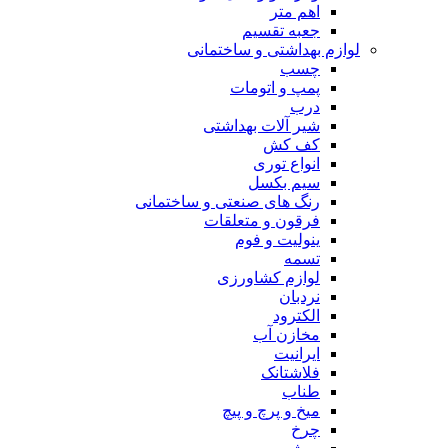
اهم متر
جعبه تقسیم
لوازم بهداشتی و ساختمانی
چسب
پمپ و اتومات
درب
شیر آلات بهداشتی
کف کش
انواع توری
سیم بکسل
رنگ های صنعتی و ساختمانی
فرقون و متعلقات
ینولیت و فوم
تسمه
لوازم کشاورزی
نردبان
الکترود
مخازن آب
ایرانیت
فلاشتانک
طناب
میخ و پرچ و پیچ
چرخ