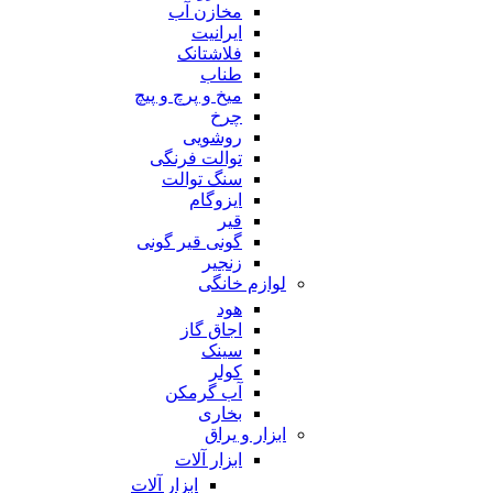
مخازن آب
ایرانیت
فلاشتانک
طناب
میخ و پرچ و پیچ
چرخ
روشویی
توالت فرنگی
سنگ توالت
ایزوگام
قیر
گونی قیر گونی
زنجیر
لوازم خانگی
هود
اجاق گاز
سینک
کولر
آب گرمکن
بخاری
ابزار و یراق
ابزار آلات
ابزار آلات