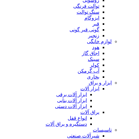
روشویی
توالت فرنگی
سنگ توالت
ایزوگام
قیر
گونی قیر گونی
زنجیر
لوازم خانگی
هود
اجاق گاز
سینک
کولر
آب گرمکن
بخاری
ابزار و یراق
ابزار آلات
ابزار آلات برقی
ابزار آلات بنایی
ابزار آلات دستی
یراق آلات
انواع قفل
دستگیره و یراق آلات
تاسیسات
شیرآلات صنعتی