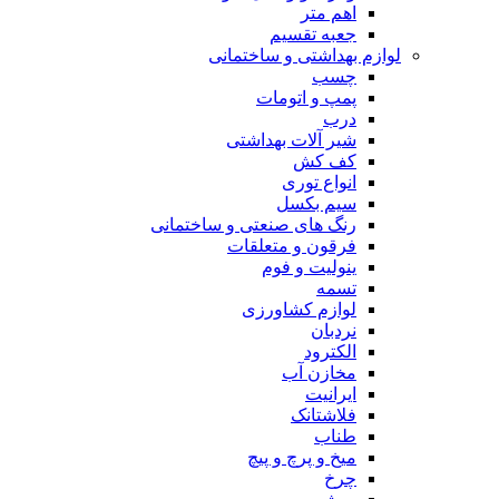
اهم متر
جعبه تقسیم
لوازم بهداشتی و ساختمانی
چسب
پمپ و اتومات
درب
شیر آلات بهداشتی
کف کش
انواع توری
سیم بکسل
رنگ های صنعتی و ساختمانی
فرقون و متعلقات
ینولیت و فوم
تسمه
لوازم کشاورزی
نردبان
الکترود
مخازن آب
ایرانیت
فلاشتانک
طناب
میخ و پرچ و پیچ
چرخ