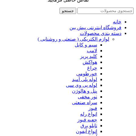
جستجو
خانه
فروشگاه اینترنتی پیش بین
دسته بندی محصولات
لوازم الکتریکی ( صنعتی و روشنایی )
سیم و کابل
لامپ
کلید پریز
هواکش
چراغ
خورطومی
لوله پلی آمید
لوله پی وی سی
پنل و هالوژن
نور مخفی
سراه صنعتی
فیوز
انواع رله
جعبه فیوز
تابلو برق
انواع آیفون