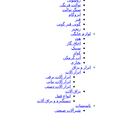
روشویی
توالت فرنگی
سنگ توالت
ایزوگام
قیر
گونی قیر گونی
زنجیر
لوازم خانگی
هود
اجاق گاز
سینک
کولر
آب گرمکن
بخاری
ابزار و یراق
ابزار آلات
ابزار آلات برقی
ابزار آلات بنایی
ابزار آلات دستی
یراق آلات
انواع قفل
دستگیره و یراق آلات
تاسیسات
شیرآلات صنعتی