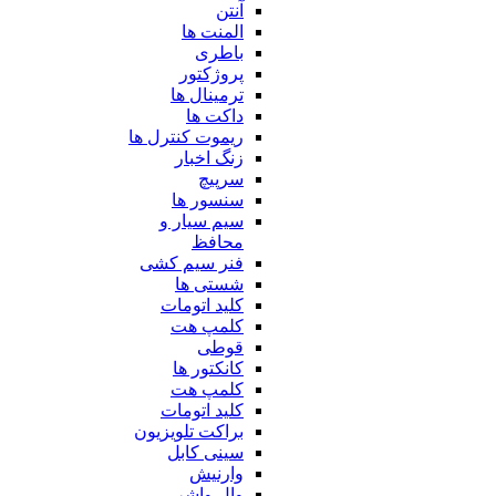
آنتن
المنت ها
باطری
پروژکتور
ترمینال ها
داکت ها
ریموت کنترل ها
زنگ اخبار
سرپیچ
سنسور ها
سیم سیار و
محافظ
فنر سیم کشی
شستی ها
کلید اتومات
کلمپ هت
قوطی
کانکتور ها
کلمپ هت
کلید اتومات
براکت تلویزیون
سینی کابل
وارنیش
وال واشر