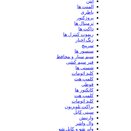
آنتن
المنت ها
باطری
پروژکتور
ترمینال ها
داکت ها
ریموت کنترل ها
زنگ اخبار
سرپیچ
سنسور ها
سیم سیار و محافظ
فنر سیم کشی
شستی ها
کلید اتومات
کلمپ هت
قوطی
کانکتور ها
کلمپ هت
کلید اتومات
براکت تلویزیون
سینی کابل
وارنیش
وال واشر
وایر شو و کابل شو