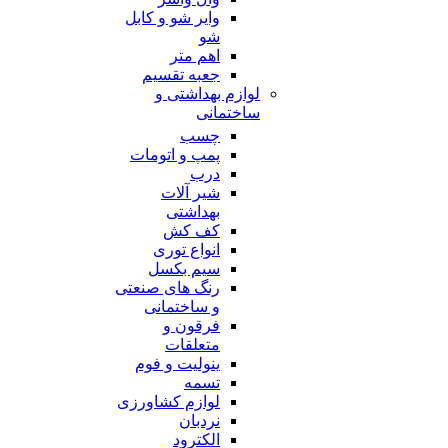
وایر شو و کابل
شو
اهم متر
جعبه تقسیم
لوازم بهداشتی و
ساختمانی
چسب
پمپ و اتومات
درب
شیر آلات
بهداشتی
کف کش
انواع توری
سیم بکسل
رنگ های صنعتی
و ساختمانی
فرقون و
متعلقات
ینولیت و فوم
تسمه
لوازم کشاورزی
نردبان
الکترود