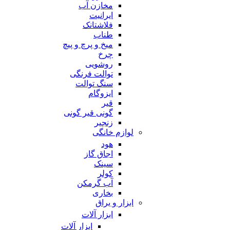
مخازن آب
ایرانیت
فلاشتانک
طناب
میخ و پرچ و پیچ
چرخ
روشویی
توالت فرنگی
سنگ توالت
ایزوگام
قیر
گونی قیر گونی
زنجیر
لوازم خانگی
هود
اجاق گاز
سینک
کولر
آب گرمکن
بخاری
ابزار و یراق
ابزار آلات
ابزار آلات