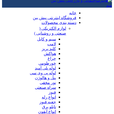
منو
خانه
فروشگاه اینترنتی پیش بین
دسته بندی محصولات
لوازم الکتریکی (
صنعتی و روشنایی )
سیم و کابل
لامپ
کلید پریز
هواکش
چراغ
خورطومی
لوله پلی آمید
لوله پی وی سی
پنل و هالوژن
نور مخفی
سراه صنعتی
فیوز
انواع رله
جعبه فیوز
تابلو برق
انواع آیفون