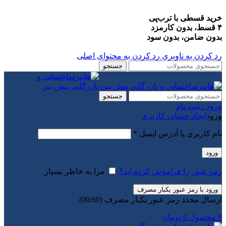
خرید قسطی با ترب‌پی
۴ قسط، بدون کارمزد
بدون ضامن، بدون سود
رد کردن به ناوبری
رد کردن به محتوای اصلی
جستجو
جستجو
ورود / ثبت نام
ورود
ایجاد حساب کاربری
الزامی
نام کاربری یا آدرس ایمیل
*
ورود
رمز عبور را فراموش کرده اید؟
مرا به خاطر بسپار
ورود با رمز عبور یکبار مصرف
ارسال مجدد رمز عبور یکبار مصرف
(00:
60
)
0
محصول
0
تومان