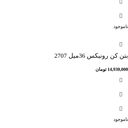
ناموجود
بتن کن رونیکس 36میل 2707
14,930,000
تومان
ناموجود