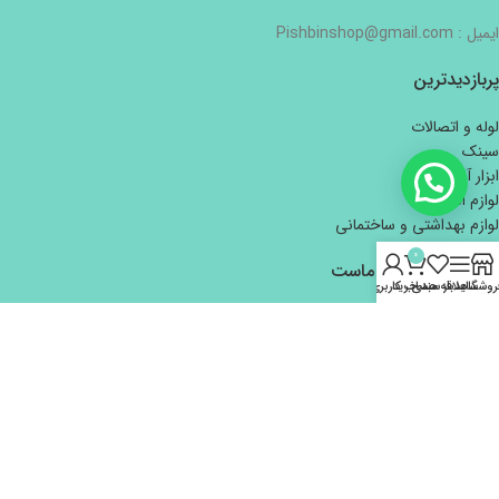
ایمیل : Pishbinshop@gmail.com
پربازدیدترین
لوله و اتصالات
سینک
ابزار آلات دستی
لوازم الکتریکی
لوازم بهداشتی و ساختمانی
0
اعتماد شما افتخار ماست
روشگاه
سایدبار
علاقه مندی
سبد خرید
حساب کاربری من
تمام حقوق برای هایپر ساختمانی و بازرگانی پیش بین محفوظ است.
طراحی و توسعه
کاوت